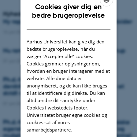
Cookies giver dig en
ENGLISH
Nyheder
bedre brugeroplevelse
Ny rapport fra VAP om udvaskning af pesticider
DANISH
10. juni 2022
-
DCA
Aarhus Universitet kan give dig den
bedste brugeroplevelse, når du
Nu rammer klimaforandringerne din ketchup
vælger ”Accepter alle” cookies.
07. juni 2022
-
DCA
Cookies gemmer oplysninger om,
hvordan en bruger interagerer med et
website. Alle dine data er
Ph.d.-forsvar: Den mikrobielle økologi i
anonymiseret, og de kan ikke bruges
denitrificerende bioreaktorer med træflis – et
skridt nærmere mikrobiel styring
til at identificere dig direkte. Du kan
altid ændre dit samtykke under
07. juni 2022
-
Agro
Cookies i webstedets footer.
Universitetet bruger egne cookies og
Ph.d.-forsvar: Et grønnere Grønland – De fysiske
cookies sat af vores
egenskaber for Grønlandsk landbrugsjord og
samarbejdspartnere.
muligheden for jordforbedring med gletsjermel