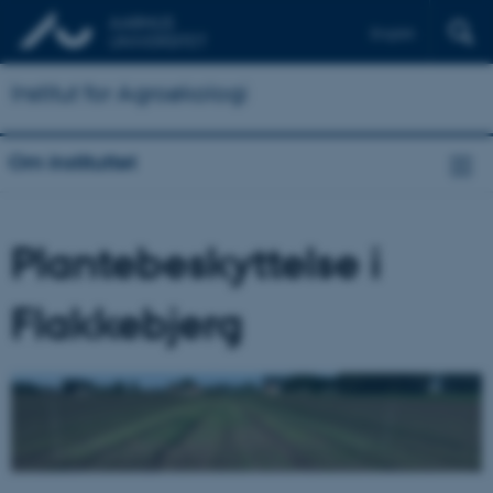
English
Institut for Agroøkologi
Om instituttet
Plantebeskyttelse i
Flakkebjerg