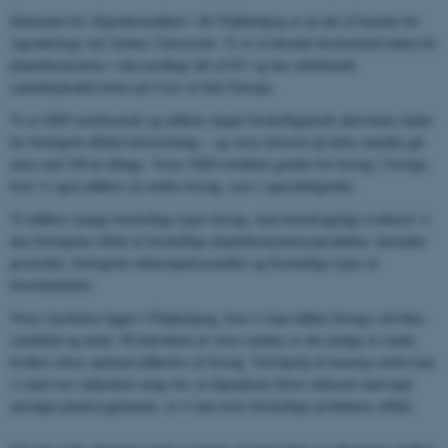
Sektionen for Afgrødesundhed i AU Flakkebjerg er en del af Institut for
Agroøkologi ved Aarhus Universitet. Vi er et førende forskerhold inden for
plantebeskyttelse i den nordlige del af EU og har omfattende
samarbejdsaktiviteter på tværs af hele Europa.
Vi er GEP-certificerede og udfører meget forskelligartede aktiviteter inden
for biologisk effektivitetstestning – og vores historie på dette område går
mere end 100 år tilbage. Vores GEP-certifikat gælder for forsøg i Sverige,
hvor vi også udfører en række forsøg, især i specialafgrøder.
Vi udfører mange forskellige typer forsøg, men hovedsageligt evaluerer vi
den biologiske effekt af forskellige plantebeskyttelsesprodukter, herunder
pesticider, biologiske bekæmpelsesmidler og forskellige typer af
biostimulanter.
Vores faciliteter ligger i Flakkebjerg, hvor vi kan udføre forsøg i drivhus,
semifield og mark. På halvdelen af ​​vores marker er det muligt at vande,
hvilket sikrer optimal udførelse af forsøg. Ved hjælp af kunstig smitte kan
vi med stor sikkerhed sørge for, at afgrøderne bliver inficeret med nøje
udvalgte plantesygdomme, så vi kan teste forskellige produkters effekt.