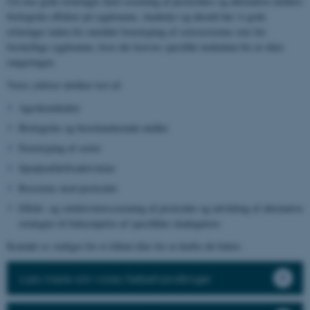
Ud over gode erfaringer med screening af pesticiders og alternative midlers
biologiske effekter på sygdomme, skadedyr og ukrudt har vi gode
erfaringer inden for området fænotyping af sortsresistens over for
forskellige sygdomme, hvor der kræves specifikt inokulum for at sikre
rangeringen.
Vores ydelser dækker test af:
Agrokemikalier
Biologiske og biostimulerende midler
Fænotyping af sorter
Sprøjteafdriftsaktiviteter
Resistens mod pesticider
Effekt- og selektivitetsscreening af pesticider og udvikling af alternative
strategier til bekæmpelse af specifikke skadegørere
Kontakt os venligst for et tilbud eller for at drøfte dit behov.
Læs mere om vores frøbehandlinger