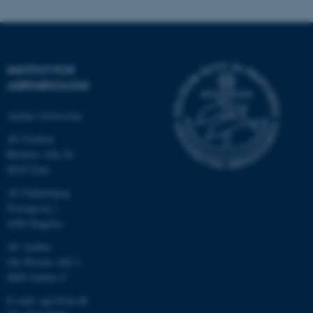
INSTITUT FOR
AGROØKOLOGI
Aarhus Universitet
AU Foulum
Blichers Allé 20
8830 Tjele
ASP.NET_SessionId
Microsoft Corporation
.au.dk
AU Flakkebjerg
Forsøgsvej 1
4200 Slagelse
AU Aarhus
JSESSIONID
Oracle Corporation
Ole Worms Allé 3
.au.dk
8000 Aarhus C
E-mail: agro@au.dk