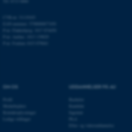
Tlf: 8715 0000
ARRAffinity
Microsoft Corporation
.mitstudie.au.dk
CVR-nr: 31119103
EAN-nummer: 5798000877450
P-nr: Flakkebjerg: 1017 874450
P-nr: Aarhus: 1013 139829
esctx
Microsoft Corporation
P-nr: Foulum 1015 079041
.login.microsoftonline.com
fpc
Microsoft Corporation
login.microsoftonline.com
__cf_bm
Cloudflare Inc.
.pure.au.dk
OM OS
UDDANNELSER PÅ AU
Profil
Bachelor
__cf_bm
Cloudflare Inc.
Medarbejdere
Kandidat
.linkedin.com
Kontaktoplysninger
Ingeniør
Ledige stillinger
Ph.d.
Efter- og videreuddannelse
__cf_bm
Cloudflare Inc.