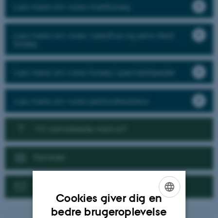
Læs mere om vores markforsøg
Læs mere om vores væksthus og semi-field
forsøg
Læs mere om vores forsøg i specialafgrøder
Læs mere om vores pesticidresistens
Vil I samarbejde med os?
Nyheder
Kontakt
Cookies giver dig en
ENGLISH
bedre brugeroplevelse