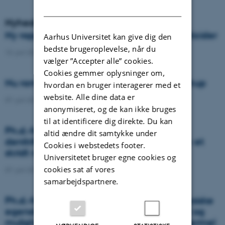
DANISH
Nyheder
Ny rapport fra VAP om udvaskning af pesticider
Aarhus Universitet kan give dig den
bedste brugeroplevelse, når du
10. juni 2022
-
DCA
vælger ”Accepter alle” cookies.
Cookies gemmer oplysninger om,
Nu rammer klimaforandringerne din ketchup
hvordan en bruger interagerer med et
website. Alle dine data er
07. juni 2022
-
DCA
anonymiseret, og de kan ikke bruges
til at identificere dig direkte. Du kan
Ph.d.-forsvar: Den mikrobielle økologi i
altid ændre dit samtykke under
denitrificerende bioreaktorer med træflis – et
Cookies i webstedets footer.
skridt nærmere mikrobiel styring
Universitetet bruger egne cookies og
cookies sat af vores
07. juni 2022
-
Agro
samarbejdspartnere.
Ph.d.-forsvar: Et grønnere Grønland – De fysiske
egenskaber for Grønlandsk landbrugsjord og
muligheden for jordforbedring med gletsjermel