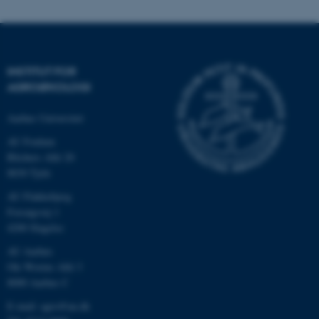
INSTITUT FOR
AGROØKOLOGI
Aarhus Universitet
AU Foulum
Blichers Allé 20
8830 Tjele
ASP.NET_SessionId
Microsoft Corporation
.au.dk
AU Flakkebjerg
Forsøgsvej 1
4200 Slagelse
AU Aarhus
JSESSIONID
Oracle Corporation
Ole Worms Allé 3
.au.dk
8000 Aarhus C
E-mail: agro@au.dk