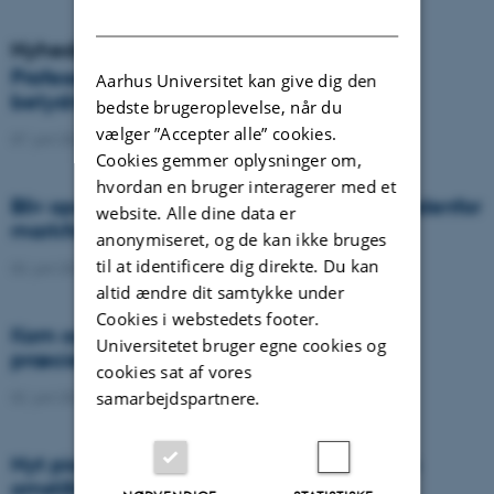
DANISH
Nyheder
Professor bliver generalsekretær i
Aarhus Universitet kan give dig den
betydningsfuld international organisation
bedste brugeroplevelse, når du
vælger ”Accepter alle” cookies.
07. juni 2022
-
Agro
Cookies gemmer oplysninger om,
hvordan en bruger interagerer med et
Bliv opdateret om den nyeste forskning indenfor
website. Alle dine data er
markfrøavl og plantebeskyttelse
anonymiseret, og de kan ikke bruges
til at identificere dig direkte. Du kan
03. juni 2022
-
DCA
altid ændre dit samtykke under
Cookies i webstedets footer.
Kom og hør om den nyeste forskning i
Universitetet bruger egne cookies og
præcisionsjordbrug
cookies sat af vores
samarbejdspartnere.
02. juni 2022
-
DCA
Nyt pionercenter skal bane vejen for grøn
omstilling i landbruget