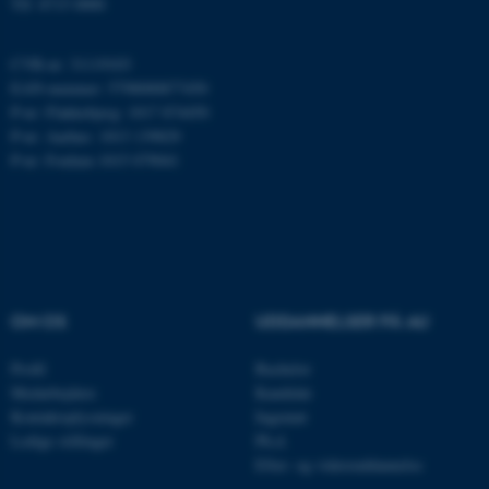
Tlf: 8715 0000
ARRAffinity
Microsoft Corporation
.mitstudie.au.dk
CVR-nr: 31119103
EAN-nummer: 5798000877450
P-nr: Flakkebjerg: 1017 874450
P-nr: Aarhus: 1013 139829
esctx
Microsoft Corporation
P-nr: Foulum 1015 079041
.login.microsoftonline.com
fpc
Microsoft Corporation
login.microsoftonline.com
__cf_bm
Cloudflare Inc.
.pure.au.dk
OM OS
UDDANNELSER PÅ AU
Profil
Bachelor
__cf_bm
Cloudflare Inc.
Medarbejdere
Kandidat
.linkedin.com
Kontaktoplysninger
Ingeniør
Ledige stillinger
Ph.d.
Efter- og videreuddannelse
__cf_bm
Cloudflare Inc.