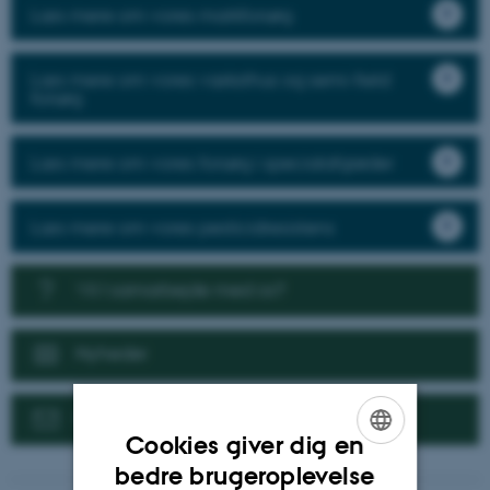
Læs mere om vores markforsøg
Læs mere om vores væksthus og semi-field
forsøg
Læs mere om vores forsøg i specialafgrøder
Læs mere om vores pesticidresistens
Vil I samarbejde med os?
Nyheder
Kontakt
Cookies giver dig en
ENGLISH
bedre brugeroplevelse