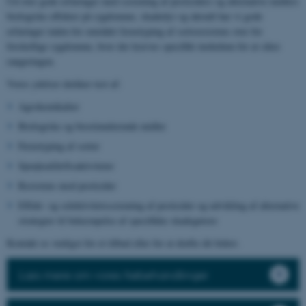
Ud over gode erfaringer med screening af pesticiders og alternative midlers
biologiske effekter på sygdomme, skadedyr og ukrudt har vi gode
erfaringer inden for området fænotyping af sortsresistens over for
forskellige sygdomme, hvor der kræves specifikt inokulum for at sikre
rangeringen.
Vores ydelser dækker test af:
Agrokemikalier
Biologiske og biostimulerende midler
Fænotyping af sorter
Sprøjteafdriftsaktiviteter
Resistens mod pesticider
Effekt- og selektivitetsscreening af pesticider og udvikling af alternative
strategier til bekæmpelse af specifikke skadegørere
Kontakt os venligst for et tilbud eller for at drøfte dit behov.
Læs mere om vores frøbehandlinger