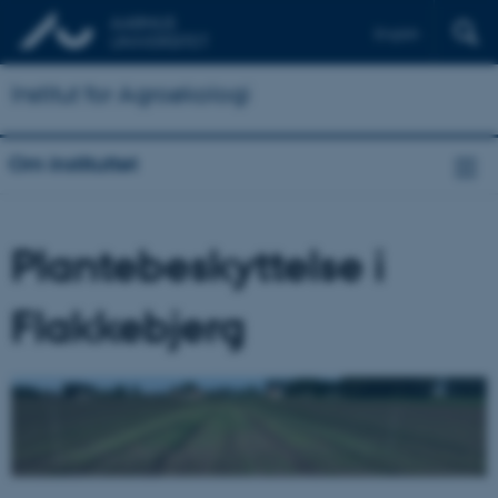
English
Institut for Agroøkologi
Om instituttet
Plantebeskyttelse i
Flakkebjerg