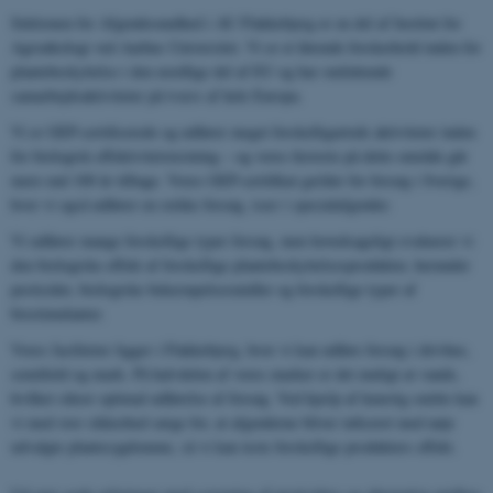
Sektionen for Afgrødesundhed i AU Flakkebjerg er en del af Institut for
Agroøkologi ved Aarhus Universitet. Vi er et førende forskerhold inden for
plantebeskyttelse i den nordlige del af EU og har omfattende
samarbejdsaktiviteter på tværs af hele Europa.
Vi er GEP-certificerede og udfører meget forskelligartede aktiviteter inden
for biologisk effektivitetstestning – og vores historie på dette område går
mere end 100 år tilbage. Vores GEP-certifikat gælder for forsøg i Sverige,
hvor vi også udfører en række forsøg, især i specialafgrøder.
Vi udfører mange forskellige typer forsøg, men hovedsageligt evaluerer vi
den biologiske effekt af forskellige plantebeskyttelsesprodukter, herunder
pesticider, biologiske bekæmpelsesmidler og forskellige typer af
biostimulanter.
Vores faciliteter ligger i Flakkebjerg, hvor vi kan udføre forsøg i drivhus,
semifield og mark. På halvdelen af ​​vores marker er det muligt at vande,
hvilket sikrer optimal udførelse af forsøg. Ved hjælp af kunstig smitte kan
vi med stor sikkerhed sørge for, at afgrøderne bliver inficeret med nøje
udvalgte plantesygdomme, så vi kan teste forskellige produkters effekt.