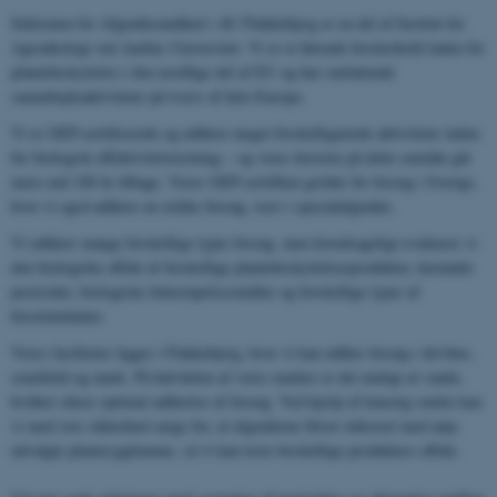
Sektionen for Afgrødesundhed i AU Flakkebjerg er en del af Institut for
Agroøkologi ved Aarhus Universitet. Vi er et førende forskerhold inden for
plantebeskyttelse i den nordlige del af EU og har omfattende
samarbejdsaktiviteter på tværs af hele Europa.
Vi er GEP-certificerede og udfører meget forskelligartede aktiviteter inden
for biologisk effektivitetstestning – og vores historie på dette område går
mere end 100 år tilbage. Vores GEP-certifikat gælder for forsøg i Sverige,
hvor vi også udfører en række forsøg, især i specialafgrøder.
Vi udfører mange forskellige typer forsøg, men hovedsageligt evaluerer vi
den biologiske effekt af forskellige plantebeskyttelsesprodukter, herunder
pesticider, biologiske bekæmpelsesmidler og forskellige typer af
biostimulanter.
Vores faciliteter ligger i Flakkebjerg, hvor vi kan udføre forsøg i drivhus,
semifield og mark. På halvdelen af ​​vores marker er det muligt at vande,
hvilket sikrer optimal udførelse af forsøg. Ved hjælp af kunstig smitte kan
vi med stor sikkerhed sørge for, at afgrøderne bliver inficeret med nøje
udvalgte plantesygdomme, så vi kan teste forskellige produkters effekt.