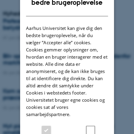
bedre brugeroplevelse
DANISH
Nyheder
Professor bliver generalsekretær i
betydningsfuld international organisation
Aarhus Universitet kan give dig den
bedste brugeroplevelse, når du
07. juni 2022
-
Agro
vælger ”Accepter alle” cookies.
Cookies gemmer oplysninger om,
Bliv opdateret om den nyeste forskning indenfor
hvordan en bruger interagerer med et
markfrøavl og plantebeskyttelse
website. Alle dine data er
anonymiseret, og de kan ikke bruges
03. juni 2022
-
DCA
til at identificere dig direkte. Du kan
altid ændre dit samtykke under
Kom og hør om den nyeste forskning i
Cookies i webstedets footer.
præcisionsjordbrug
Universitetet bruger egne cookies og
cookies sat af vores
02. juni 2022
-
DCA
samarbejdspartnere.
Nyt pionercenter skal bane vejen for grøn
omstilling i landbruget