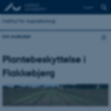
English
Institut for Agroøkologi
Om instituttet
Plantebeskyttelse i
Flakkebjerg