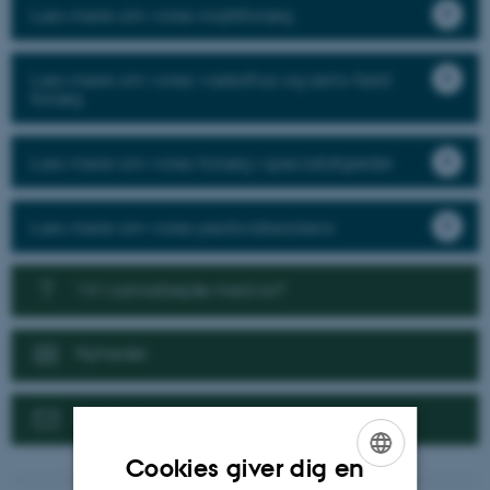
Læs mere om vores markforsøg
Læs mere om vores væksthus og semi-field
forsøg
Læs mere om vores forsøg i specialafgrøder
Læs mere om vores pesticidresistens
Vil I samarbejde med os?
Nyheder
Kontakt
Cookies giver dig en
ENGLISH