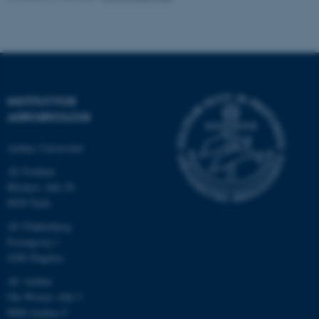
.au.dk
INSTITUT FOR
AGROØKOLOGI
Aarhus Universitet
AU Foulum
Blichers Allé 20
ASP.NET_SessionId
Microsoft Corporation
8830 Tjele
.au.dk
AU Flakkebjerg
Forsøgsvej 1
4200 Slagelse
JSESSIONID
Oracle Corporation
AU Aarhus
.au.dk
Ole Worms Allé 3
8000 Aarhus C