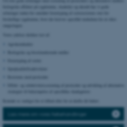
Ud over gode erfaringer med screening af pesticiders og alternative midlers
biologiske effekter på sygdomme, skadedyr og ukrudt har vi gode
erfaringer inden for området fænotyping af sortsresistens over for
forskellige sygdomme, hvor der kræves specifikt inokulum for at sikre
rangeringen.
Vores ydelser dækker test af:
Agrokemikalier
Biologiske og biostimulerende midler
Fænotyping af sorter
Sprøjteafdriftsaktiviteter
Resistens mod pesticider
Effekt- og selektivitetsscreening af pesticider og udvikling af alternative
strategier til bekæmpelse af specifikke skadegørere
Kontakt os venligst for et tilbud eller for at drøfte dit behov.
Læs mere om vores frøbehandlinger