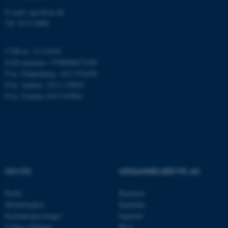
E-mail: agro@au.dk
ARRAffinity
Microsoft Corporation
Tlf: 8715 0000
.mitstudie.au.dk
CVR-nr: 31119103
EAN-nummer: 5798000877450
P-nr: Flakkebjerg: 1017 874450
esctx
Microsoft Corporation
P-nr: Aarhus: 1013 139829
.login.microsoftonline.com
P-nr: Foulum 1015 079041
fpc
Microsoft Corporation
login.microsoftonline.com
__cf_bm
Cloudflare Inc.
.pure.au.dk
OM OS
UDDANNELSER PÅ AU
__cf_bm
Cloudflare Inc.
Profil
Bachelor
.linkedin.com
Medarbejdere
Kandidat
Kontaktoplysninger
Ingeniør
Ledige stillinger
Ph.d.