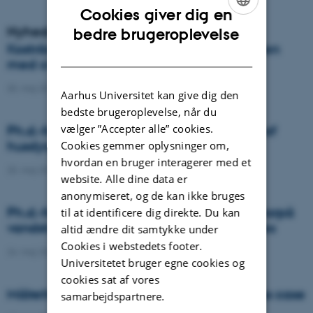
Cookies giver dig en
ENGLISH
Nyheder
bedre brugeroplevelse
Kostråd kan reducere klimaaftryk fra kosten
DANISH
med cirka en tredjedel
30. maj 2022
-
DCA
Aarhus Universitet kan give dig den
bedste brugeroplevelse, når du
vælger ”Accepter alle” cookies.
Ph.d.-forsvar: Omfattende miljøvurdering af
husdyrprodukter – om dansk svinekød
Cookies gemmer oplysninger om,
hvordan en bruger interagerer med et
25. maj 2022
-
Agro
website. Alle dine data er
anonymiseret, og de kan ikke bruges
Ph.d.-forsvar: Et kig på datagrundlaget hvorpå
til at identificere dig direkte. Du kan
vandstrømning og nitrat transport simuleres
altid ændre dit samtykke under
Cookies i webstedets footer.
24. maj 2022
-
Agro
Universitetet bruger egne cookies og
cookies sat af vores
Målrettet kvælstof-regulering som business case
samarbejdspartnere.