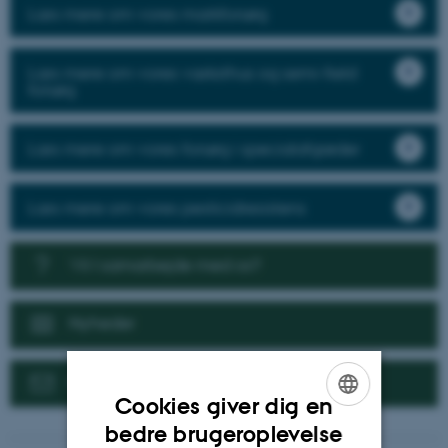
Læs mere om vores markforsøg
Læs mere om vores væksthus og semi-field
forsøg
Læs mere om vores forsøg i specialafgrøder
Læs mere om vores pesticidresistens
Vil I samarbejde med os?
Nyheder
Kontakt
Cookies giver dig en
ENGLISH
bedre brugeroplevelse