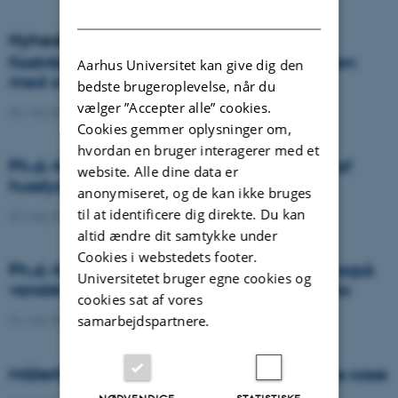
DANISH
Nyheder
Kostråd kan reducere klimaaftryk fra kosten
Aarhus Universitet kan give dig den
med cirka en tredjedel
bedste brugeroplevelse, når du
vælger ”Accepter alle” cookies.
30. maj 2022
-
DCA
Cookies gemmer oplysninger om,
hvordan en bruger interagerer med et
Ph.d.-forsvar: Omfattende miljøvurdering af
website. Alle dine data er
husdyrprodukter – om dansk svinekød
anonymiseret, og de kan ikke bruges
til at identificere dig direkte. Du kan
25. maj 2022
-
Agro
altid ændre dit samtykke under
Cookies i webstedets footer.
Ph.d.-forsvar: Et kig på datagrundlaget hvorpå
Universitetet bruger egne cookies og
vandstrømning og nitrat transport simuleres
cookies sat af vores
samarbejdspartnere.
24. maj 2022
-
Agro
Målrettet kvælstof-regulering som business case