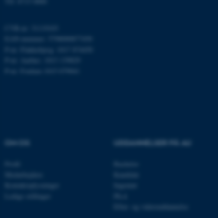
Tlf: 8715 0000
ARRAffinity
Microsoft Corporation
.mitstudie.au.dk
CVR-nr: 31119103
EAN-nummer: 5798000877450
P-nr: Flakkebjerg: 1017 874450
P-nr: Aarhus: 1013 139829
esctx
Microsoft Corporation
P-nr: Foulum 1015 079041
.login.microsoftonline.com
fpc
Microsoft Corporation
login.microsoftonline.com
__cf_bm
Cloudflare Inc.
.pure.au.dk
OM OS
UDDANNELSER PÅ AU
Profil
Bachelor
__cf_bm
Cloudflare Inc.
Medarbejdere
Kandidat
.linkedin.com
Kontaktoplysninger
Ingeniør
Ledige stillinger
Ph.d.
Efter- og videreuddannelse
__cf_bm
Cloudflare Inc.