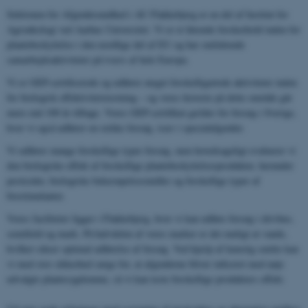
Sektionen for Afgrødesundhed i AU Flakkebjerg er en del af Institut for
Agroøkologi ved Aarhus Universitet. Vi er et førende forskerhold inden for
plantebeskyttelse i den nordlige del af EU og har omfattende
samarbejdsaktiviteter på tværs af hele Europa.
Vi er GEP-certificerede og udfører meget forskelligartede aktiviteter inden
for biologisk effektivitetstestning – og vores historie på dette område går
mere end 100 år tilbage. Vores GEP-certifikat gælder for forsøg i Sverige,
hvor vi også udfører en række forsøg, især i specialafgrøder.
Vi udfører mange forskellige typer forsøg, men hovedsageligt evaluerer vi
den biologiske effekt af forskellige plantebeskyttelsesprodukter, herunder
pesticider, biologiske bekæmpelsesmidler og forskellige typer af
biostimulanter.
Vores faciliteter ligger i Flakkebjerg, hvor vi kan udføre forsøg i drivhus,
semifield og mark. På halvdelen af ​​vores marker er det muligt at vande,
hvilket sikrer optimal udførelse af forsøg. Ved hjælp af kunstig smitte kan
vi med stor sikkerhed sørge for, at afgrøderne bliver inficeret med nøje
udvalgte plantesygdomme, så vi kan teste forskellige produkters effekt.