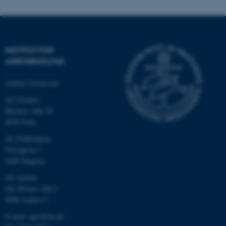
INSTITUT FOR
AGROØKOLOGI
Aarhus Universitet
AU Foulum
Blichers Allé 20
8830 Tjele
ASP.NET_SessionId
Microsoft Corporation
.au.dk
AU Flakkebjerg
Forsøgsvej 1
4200 Slagelse
AU Aarhus
JSESSIONID
Oracle Corporation
Ole Worms Allé 3
.au.dk
8000 Aarhus C
E-mail: agro@au.dk