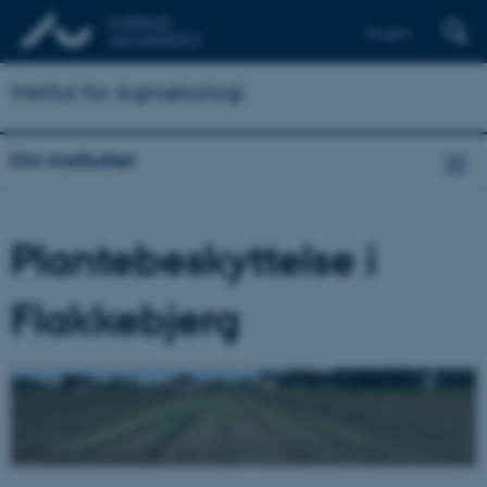
English
Institut for Agroøkologi
Om instituttet
Plantebeskyttelse i
Flakkebjerg