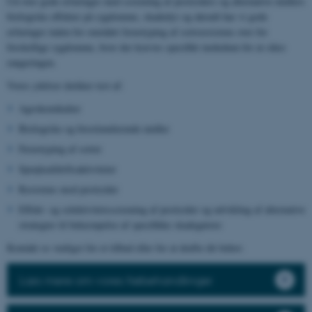
Ud over gode erfaringer med screening af pesticiders og alternative midlers
biologiske effekter på sygdomme, skadedyr og ukrudt har vi gode
erfaringer inden for området fænotyping af sortsresistens over for
forskellige sygdomme, hvor der kræves specifikt inokulum for at sikre
rangeringen.
Vores ydelser dækker test af:
Agrokemikalier
Biologiske og biostimulerende midler
Fænotyping af sorter
Sprøjteafdriftsaktiviteter
Resistens mod pesticider
Effekt- og selektivitetsscreening af pesticider og udvikling af alternative
strategier til bekæmpelse af specifikke skadegørere
Kontakt os venligst for et tilbud eller for at drøfte dit behov.
Læs mere om vores frøbehandlinger