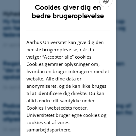
Cookies giver dig en
Nyheder
ENGLISH
bedre brugeroplevelse
Ny forskningsmission, AgriFoodTure, støtter op
DANISH
om fælles vision for fremti-dens landbrugs- og
fødevareproduktion.
Aarhus Universitet kan give dig den
27. april 2022
-
DCA
bedste brugeroplevelse, når du
vælger ”Accepter alle” cookies.
Regeringen vil øge biogasproduktionen, men
Cookies gemmer oplysninger om,
”der er grænser for, hvor meget det kan
hvordan en bruger interagerer med et
opskaleres”
website. Alle dine data er
anonymiseret, og de kan ikke bruges
26. april 2022
-
DCA
til at identificere dig direkte. Du kan
altid ændre dit samtykke under
Podcast - Forbedret estimering og afbødning af
Cookies i webstedets footer.
lattergasemissioner og kulstoflagring i jorden fra
Universitetet bruger egne cookies og
afgrøderester
cookies sat af vores
samarbejdspartnere.
22. april 2022
-
DCA