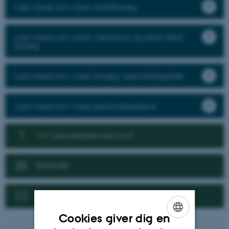
Læs mere om vores markforsøg
Læs mere om vores væksthus og semi-field
forsøg
Læs mere om vores forsøg i specialafgrøder
Læs mere om vores pesticidresistens
Vil I samarbejde med os?
Nyheder
Kontakt
Cookies giver dig en
ENGLISH