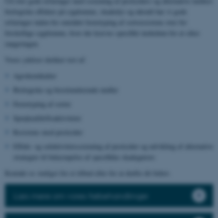
Ud over gode erfaringer med screening af pesticiders og alternative midlers
biologiske effekter på sygdomme, skadedyr og ukrudt har vi gode
erfaringer inden for området fænotyping af sortsresistens over for
forskellige sygdomme, hvor der kræves specifikt inokulum for at sikre
rangeringen.
Vores ydelser dækker test af:
Agrokemikalier
Biologiske og biostimulerende midler
Fænotyping af sorter
Sprøjteafdriftsaktiviteter
Resistens mod pesticider
Effekt- og selektivitetsscreening af pesticider og udvikling af alternative
strategier til bekæmpelse af specifikke skadegørere
Kontakt os venligst for et tilbud eller for at drøfte dit behov.
Læs mere om vores frøbehandlinger