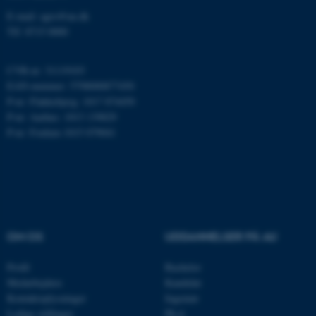
E-mail: agro@au.dk
ARRAffinity
Microsoft Corporation
Tlf: 8715 0000
.mitstudie.au.dk
CVR-nr: 31119103
EAN-nummer: 5798000877450
P-nr: Flakkebjerg: 1017 874450
esctx
Microsoft Corporation
P-nr: Aarhus: 1013 139829
.login.microsoftonline.com
P-nr: Foulum 1015 079041
fpc
Microsoft Corporation
login.microsoftonline.com
__cf_bm
Cloudflare Inc.
.pure.au.dk
OM OS
UDDANNELSER PÅ AU
__cf_bm
Cloudflare Inc.
Profil
Bachelor
.linkedin.com
Medarbejdere
Kandidat
Kontaktoplysninger
Ingeniør
Ledige stillinger
Ph.d.