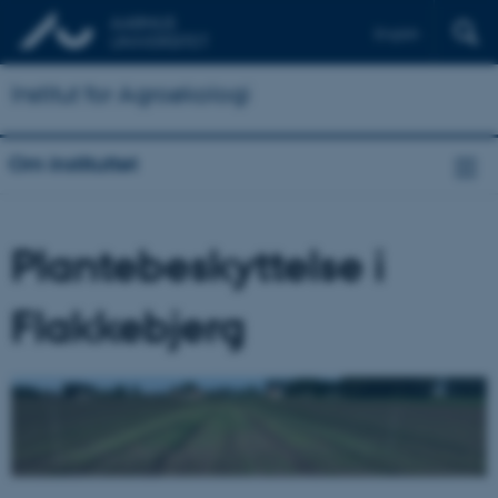
English
Institut for Agroøkologi
Om instituttet
Plantebeskyttelse i
Flakkebjerg