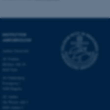
.au.dk
INSTITUT FOR
AGROØKOLOGI
Aarhus Universitet
AU Foulum
Blichers Allé 20
ASP.NET_SessionId
Microsoft Corporation
8830 Tjele
.au.dk
AU Flakkebjerg
Forsøgsvej 1
4200 Slagelse
JSESSIONID
Oracle Corporation
AU Aarhus
.au.dk
Ole Worms Allé 3
8000 Aarhus C