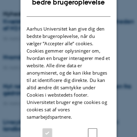
bedre brugeroplevelse
DANISH
Nyheder
Kvælstof-gødksning af kløvergræs – vigtigheden
af N2-fiksering og botanisk komposition
Aarhus Universitet kan give dig den
bedste brugeroplevelse, når du
30. marts 2022
-
Ph.d.-forsvar
vælger ”Accepter alle” cookies.
Cookies gemmer oplysninger om,
Hvornår blev gødskning opfundet?
hvordan en bruger interagerer med et
website. Alle dine data er
30. marts 2022
-
DCA
anonymiseret, og de kan ikke bruges
til at identificere dig direkte. Du kan
Nyt netværk vil reducere klimabelastningen fra
altid ændre dit samtykke under
gødning med 70% i 2030
Cookies i webstedets footer.
Universitetet bruger egne cookies og
30. marts 2022
-
DCA
cookies sat af vores
samarbejdspartnere.
Livscyklusvurderinger og klimaeffektivitet i
landbrug og fødevareproduktion