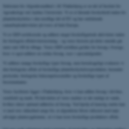
Sektionen for Afgrødesundhed i AU Flakkebjerg er en del af Institut for
Agroøkologi ved Aarhus Universitet. Vi er et førende forskerhold inden for
plantebeskyttelse i den nordlige del af EU og har omfattende
samarbejdsaktiviteter på tværs af hele Europa.
Vi er GEP-certificerede og udfører meget forskelligartede aktiviteter inden
for biologisk effektivitetstestning – og vores historie på dette område går
mere end 100 år tilbage. Vores GEP-certifikat gælder for forsøg i Sverige,
hvor vi også udfører en række forsøg, især i specialafgrøder.
Vi udfører mange forskellige typer forsøg, men hovedsageligt evaluerer vi
den biologiske effekt af forskellige plantebeskyttelsesprodukter, herunder
pesticider, biologiske bekæmpelsesmidler og forskellige typer af
biostimulanter.
Vores faciliteter ligger i Flakkebjerg, hvor vi kan udføre forsøg i drivhus,
semifield og mark. På halvdelen af ​​vores marker er det muligt at vande,
hvilket sikrer optimal udførelse af forsøg. Ved hjælp af kunstig smitte kan
vi med stor sikkerhed sørge for, at afgrøderne bliver inficeret med nøje
udvalgte plantesygdomme, så vi kan teste forskellige produkters effekt.