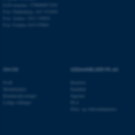
.mitstudie.au.dk
EAN-nummer: 5798000877450
P-nr: Flakkebjerg: 1017 874450
P-nr: Aarhus: 1013 139829
P-nr: Foulum 1015 079041
esctx
Microsoft Corporation
.login.microsoftonline.com
fpc
Microsoft Corporation
login.microsoftonline.com
__cf_bm
Cloudflare Inc.
OM OS
UDDANNELSER PÅ AU
.pure.au.dk
Profil
Bachelor
Medarbejdere
Kandidat
__cf_bm
Cloudflare Inc.
Kontaktoplysninger
Ingeniør
.linkedin.com
Ledige stillinger
Ph.d.
Efter- og videreuddannelse
__cf_bm
Cloudflare Inc.
.twitter.com