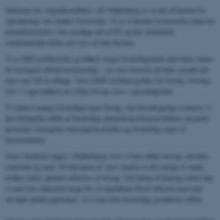
Sektionen for Afgrødesundhed i AU Flakkebjerg er en del af Institut for
Agroøkologi ved Aarhus Universitet. Vi er et førende forskerhold inden for
plantebeskyttelse i den nordlige del af EU og har omfattende
samarbejdsaktiviteter på tværs af hele Europa.
Vi er GEP-certificerede og udfører meget forskelligartede aktiviteter inden
for biologisk effektivitetstestning – og vores historie på dette område går
mere end 100 år tilbage. Vores GEP-certifikat gælder for forsøg i Sverige,
hvor vi også udfører en række forsøg, især i specialafgrøder.
Vi udfører mange forskellige typer forsøg, men hovedsageligt evaluerer vi
den biologiske effekt af forskellige plantebeskyttelsesprodukter, herunder
pesticider, biologiske bekæmpelsesmidler og forskellige typer af
biostimulanter.
Vores faciliteter ligger i Flakkebjerg, hvor vi kan udføre forsøg i drivhus,
semifield og mark. På halvdelen af ​​vores marker er det muligt at vande,
hvilket sikrer optimal udførelse af forsøg. Ved hjælp af kunstig smitte kan
vi med stor sikkerhed sørge for, at afgrøderne bliver inficeret med nøje
udvalgte plantesygdomme, så vi kan teste forskellige produkters effekt.