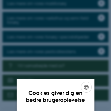
Læs mere om vores markforsøg
Læs mere om vores væksthus og semi-field
forsøg
Læs mere om vores forsøg i specialafgrøder
Læs mere om vores pesticidresistens
Vil I samarbejde med os?
Nyheder
Cookies giver dig en
Kontakt
ENGLISH
bedre brugeroplevelse
DANISH