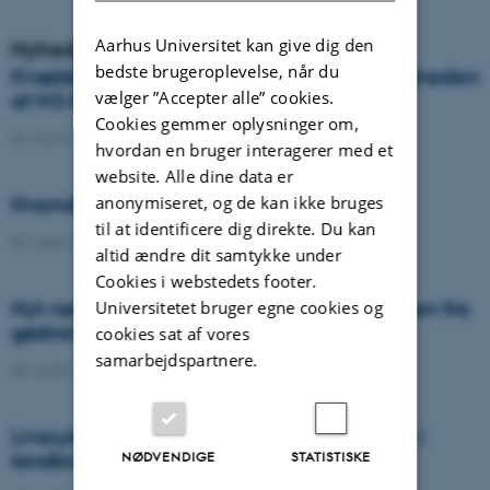
Aarhus Universitet kan give dig den
Nyheder
bedste brugeroplevelse, når du
Kvælstof-gødksning af kløvergræs – vigtigheden
vælger ”Accepter alle” cookies.
af N2-fiksering og botanisk komposition
Cookies gemmer oplysninger om,
30. marts 2022
-
Ph.d.-forsvar
hvordan en bruger interagerer med et
website. Alle dine data er
anonymiseret, og de kan ikke bruges
Hvornår blev gødskning opfundet?
til at identificere dig direkte. Du kan
30. marts 2022
-
DCA
altid ændre dit samtykke under
Cookies i webstedets footer.
Nyt netværk vil reducere klimabelastningen fra
Universitetet bruger egne cookies og
gødning med 70% i 2030
cookies sat af vores
samarbejdspartnere.
30. marts 2022
-
DCA
Livscyklusvurderinger og klimaeffektivitet i
NØDVENDIGE
STATISTISKE
landbrug og fødevareproduktion