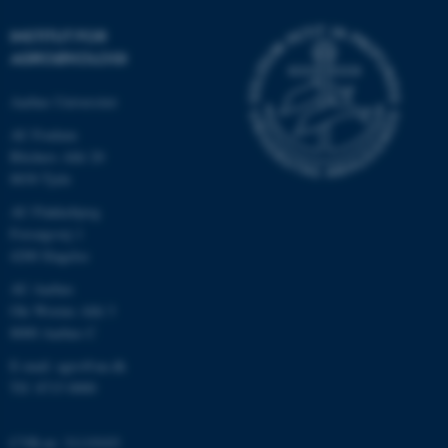
INSTITUT FOR
AGROØKOLOGI
Aarhus Universitet
AU Foulum
Blichers Allé 20
8830 Tjele
AU Flakkebjerg
ASP.NET_SessionId
Microsoft Corporation
Forsøgsvej 1
.au.dk
4200 Slagelse
AU Aarhus
Ole Worms Allé 3
8000 Aarhus C
JSESSIONID
Oracle Corporation
.au.dk
E-mail: agro@au.dk
Tlf: 8715 0000
ARRAffinity
Microsoft Corporation
CVR-nr: 31119103