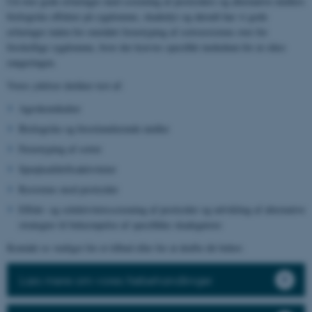
Ud over gode erfaringer med screening af pesticiders og alternative midlers
biologiske effekter på sygdomme, skadedyr og ukrudt har vi gode
erfaringer inden for området fænotyping af sortsresistens over for
forskellige sygdomme, hvor der kræves specifikt inokulum for at sikre
rangeringen.
Vores ydelser dækker test af:
Agrokemikalier
Biologiske og biostimulerende midler
Fænotyping af sorter
Sprøjteafdriftsaktiviteter
Resistens mod pesticider
Effekt- og selektivitetsscreening af pesticider og udvikling af alternative
strategier til bekæmpelse af specifikke skadegørere
Kontakt os venligst for et tilbud eller for at drøfte dit behov.
Læs mere om vores frøbehandlinger