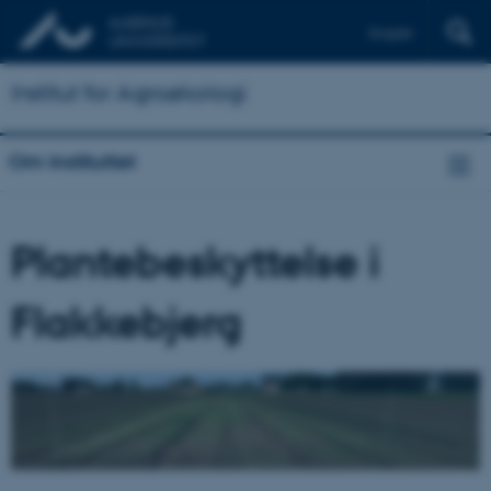
English
Institut for Agroøkologi
Om instituttet
Plantebeskyttelse i
Flakkebjerg