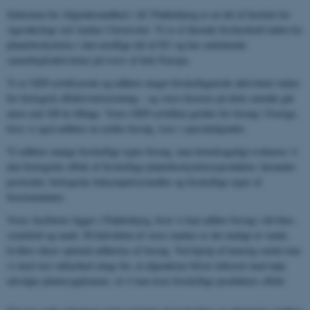
Sektionen for Afgrødesundhed i AU Flakkebjerg er en del af Institut for
Agroøkologi ved Aarhus Universitet. Vi er et førende forskerhold inden for
plantebeskyttelse i den nordlige del af EU og har omfattende
samarbejdsaktiviteter på tværs af hele Europa.
Vi er GEP-certificerede og udfører meget forskelligartede aktiviteter inden
for biologisk effektivitetstestning – og vores historie på dette område går
mere end 100 år tilbage. Vores GEP-certifikat gælder for forsøg i Sverige,
hvor vi også udfører en række forsøg, især i specialafgrøder.
Vi udfører mange forskellige typer forsøg, men hovedsageligt evaluerer vi
den biologiske effekt af forskellige plantebeskyttelsesprodukter, herunder
pesticider, biologiske bekæmpelsesmidler og forskellige typer af
biostimulanter.
Vores faciliteter ligger i Flakkebjerg, hvor vi kan udføre forsøg i drivhus,
semifield og mark. På halvdelen af ​​vores marker er det muligt at vande,
hvilket sikrer optimal udførelse af forsøg. Ved hjælp af kunstig smitte kan
vi med stor sikkerhed sørge for, at afgrøderne bliver inficeret med nøje
udvalgte plantesygdomme, så vi kan teste forskellige produkters effekt.