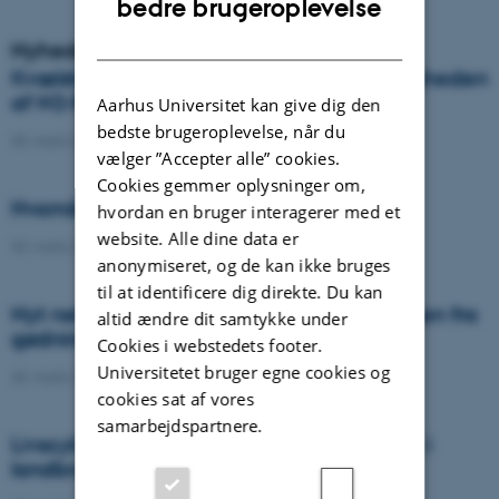
bedre brugeroplevelse
DANISH
Nyheder
Kvælstof-gødksning af kløvergræs – vigtigheden
af N2-fiksering og botanisk komposition
Aarhus Universitet kan give dig den
bedste brugeroplevelse, når du
30. marts 2022
-
Ph.d.-forsvar
vælger ”Accepter alle” cookies.
Cookies gemmer oplysninger om,
Hvornår blev gødskning opfundet?
hvordan en bruger interagerer med et
website. Alle dine data er
30. marts 2022
-
DCA
anonymiseret, og de kan ikke bruges
til at identificere dig direkte. Du kan
Nyt netværk vil reducere klimabelastningen fra
altid ændre dit samtykke under
gødning med 70% i 2030
Cookies i webstedets footer.
Universitetet bruger egne cookies og
30. marts 2022
-
DCA
cookies sat af vores
samarbejdspartnere.
Livscyklusvurderinger og klimaeffektivitet i
landbrug og fødevareproduktion