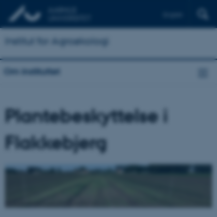
English
Institut for Agroøkologi
Om instituttet
Plantebeskyttelse i
Flakkebjerg