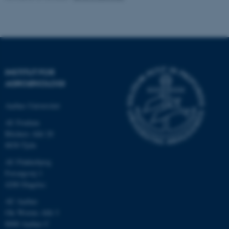
.au.dk
INSTITUT FOR
AGROØKOLOGI
Aarhus Universitet
AU Foulum
Blichers Allé 20
ASP.NET_SessionId
Microsoft Corporation
8830 Tjele
.au.dk
AU Flakkebjerg
Forsøgsvej 1
4200 Slagelse
JSESSIONID
Oracle Corporation
AU Aarhus
.au.dk
Ole Worms Allé 3
8000 Aarhus C