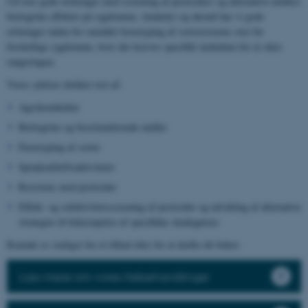
Ud over gode erfaringer med screening af pesticiders og alternative midlers
biologiske effekter på sygdomme, skadedyr og ukrudt har vi gode
erfaringer inden for området fænotyping af sortsresistens over for
forskellige sygdomme, hvor der kræves specifikt inokulum for at sikre
rangeringen.
Vores ydelser dækker test af:
Agrokemikalier
Biologiske og biostimulerende midler
Fænotyping af sorter
Sprøjteafdriftsaktiviteter
Resistens mod pesticider
Effekt- og selektivitetsscreening af pesticider og udvikling af alternative
strategier til bekæmpelse af specifikke skadegørere
Kontakt os venligst for et tilbud eller for at drøfte dit behov.
Læs mere om vores frøbehandlinger