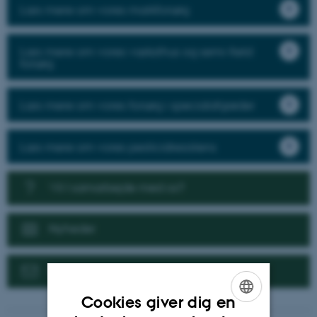
Læs mere om vores markforsøg
Læs mere om vores væksthus og semi-field
forsøg
Læs mere om vores forsøg i specialafgrøder
Læs mere om vores pesticidresistens
Vil I samarbejde med os?
Nyheder
Kontakt
Cookies giver dig en
ENGLISH