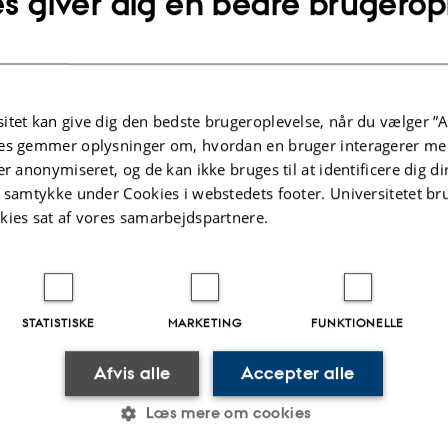
s giver dig en bedre brugerop
om vores frøbehandlinger
om vores markforsøg
itet kan give dig den bedste brugeroplevelse, når du vælger ”A
om vores væksthus og semi-field forsøg
es gemmer oplysninger om, hvordan en bruger interagerer med
er anonymiseret, og de kan ikke bruges til at identificere dig d
om vores forsøg i specialafgrøder
t samtykke under Cookies i webstedets footer. Universitetet br
kies sat af vores samarbejdspartnere.
om vores pesticidresistens
STATISTISKE
MARKETING
FUNKTIONELLE
Publ
Afvis alle
Accepter alle
ødksning af kløvergræs – vigtigheden af
Sortér 
ng og botanisk komposition
Søn
Læs mere om cookies
03
,
Ph.d.-forsvar
fra 