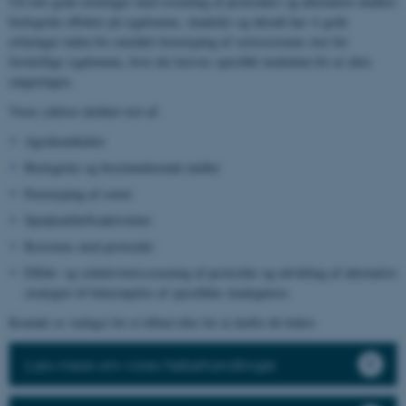
Ud over gode erfaringer med screening af pesticiders og alternative midlers
biologiske effekter på sygdomme, skadedyr og ukrudt har vi gode
erfaringer inden for området fænotyping af sortsresistens over for
forskellige sygdomme, hvor der kræves specifikt inokulum for at sikre
rangeringen.
Vores ydelser dækker test af:
Agrokemikalier
Biologiske og biostimulerende midler
Fænotyping af sorter
Sprøjteafdriftsaktiviteter
Resistens mod pesticider
Effekt- og selektivitetsscreening af pesticider og udvikling af alternative
strategier til bekæmpelse af specifikke skadegørere
Kontakt os venligst for et tilbud eller for at drøfte dit behov.
Læs mere om vores frøbehandlinger