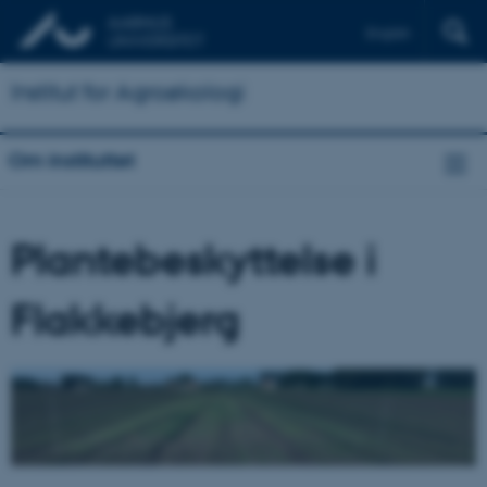
English
Institut for Agroøkologi
Om instituttet
Plantebeskyttelse i
Flakkebjerg