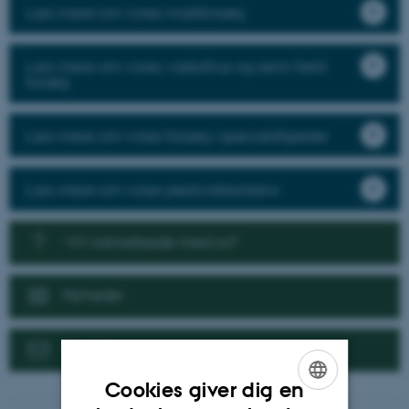
Læs mere om vores markforsøg
Læs mere om vores væksthus og semi-field
forsøg
Læs mere om vores forsøg i specialafgrøder
Læs mere om vores pesticidresistens
Vil I samarbejde med os?
Nyheder
Kontakt
Cookies giver dig en
ENGLISH