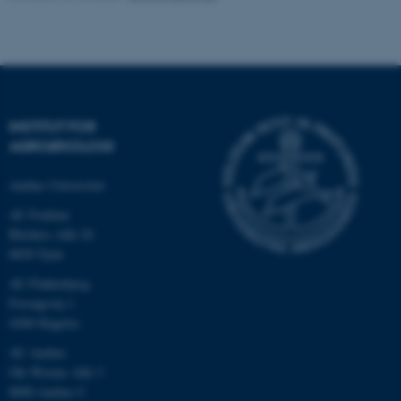
.au.dk
INSTITUT FOR
AGROØKOLOGI
Aarhus Universitet
AU Foulum
Blichers Allé 20
ASP.NET_SessionId
Microsoft Corporation
8830 Tjele
.au.dk
AU Flakkebjerg
Forsøgsvej 1
4200 Slagelse
JSESSIONID
Oracle Corporation
AU Aarhus
.au.dk
Ole Worms Allé 3
8000 Aarhus C