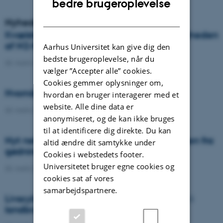
bedre brugeroplevelse
DANISH
Nyheder
Kvælstof-gødksning af kløvergræs – vigtigheden
af N2-fiksering og botanisk komposition
Aarhus Universitet kan give dig den
bedste brugeroplevelse, når du
30. marts 2022
-
Ph.d.-forsvar
vælger ”Accepter alle” cookies.
Cookies gemmer oplysninger om,
Hvornår blev gødskning opfundet?
hvordan en bruger interagerer med et
website. Alle dine data er
30. marts 2022
-
DCA
anonymiseret, og de kan ikke bruges
til at identificere dig direkte. Du kan
Nyt netværk vil reducere klimabelastningen fra
altid ændre dit samtykke under
gødning med 70% i 2030
Cookies i webstedets footer.
Universitetet bruger egne cookies og
30. marts 2022
-
DCA
cookies sat af vores
samarbejdspartnere.
Livscyklusvurderinger og klimaeffektivitet i
landbrug og fødevareproduktion