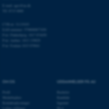
E-mail: agro@au.dk
ARRAffinity
Microsoft Corporation
Tlf: 8715 0000
.mitstudie.au.dk
CVR-nr: 31119103
EAN-nummer: 5798000877450
P-nr: Flakkebjerg: 1017 874450
esctx
Microsoft Corporation
P-nr: Aarhus: 1013 139829
.login.microsoftonline.com
P-nr: Foulum 1015 079041
fpc
Microsoft Corporation
login.microsoftonline.com
__cf_bm
Cloudflare Inc.
.pure.au.dk
OM OS
UDDANNELSER PÅ AU
__cf_bm
Cloudflare Inc.
Profil
Bachelor
.linkedin.com
Medarbejdere
Kandidat
Kontaktoplysninger
Ingeniør
Ledige stillinger
Ph.d.