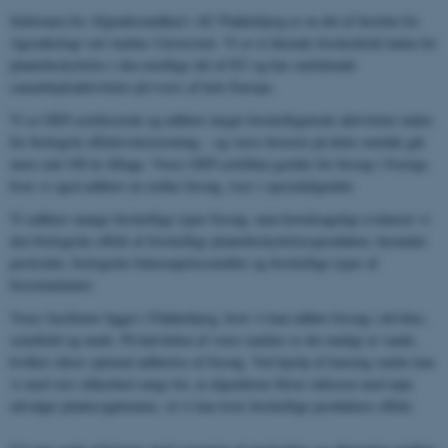
Sektionen for Afgrødesundhed i AU Flakkebjerg er en del af Institut for
Agroøkologi ved Aarhus Universitet. Vi er et førende forskerhold inden for
plantebeskyttelse i den nordlige del af EU og har omfattende
samarbejdsaktiviteter på tværs af hele Europa.
Vi er GEP-certificerede og udfører meget forskelligartede aktiviteter inden
for biologisk effektivitetstestning – og vores historie på dette område går
mere end 100 år tilbage. Vores GEP-certifikat gælder for forsøg i Sverige,
hvor vi også udfører en række forsøg, især i specialafgrøder.
Vi udfører mange forskellige typer forsøg, men hovedsageligt evaluerer vi
den biologiske effekt af forskellige plantebeskyttelsesprodukter, herunder
pesticider, biologiske bekæmpelsesmidler og forskellige typer af
biostimulanter.
Vores faciliteter ligger i Flakkebjerg, hvor vi kan udføre forsøg i drivhus,
semifield og mark. På halvdelen af ​​vores marker er det muligt at vande,
hvilket sikrer optimal udførelse af forsøg. Ved hjælp af kunstig smitte kan
vi med stor sikkerhed sørge for, at afgrøderne bliver inficeret med nøje
udvalgte plantesygdomme, så vi kan teste forskellige produkters effekt.