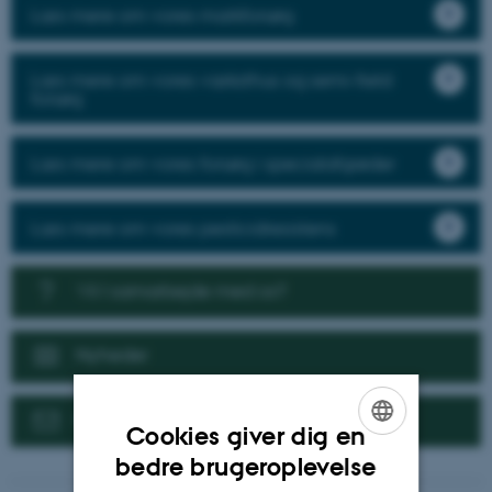
Læs mere om vores markforsøg
Læs mere om vores væksthus og semi-field
forsøg
Læs mere om vores forsøg i specialafgrøder
Læs mere om vores pesticidresistens
Vil I samarbejde med os?
Nyheder
Kontakt
Cookies giver dig en
ENGLISH
bedre brugeroplevelse