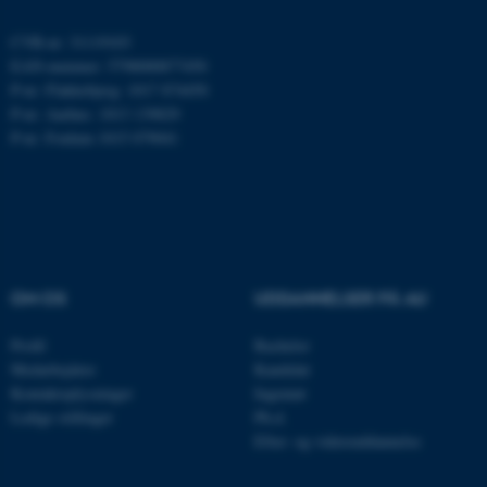
AWSALBTGCORS
Amazon Web Services, Inc.
airtable.com
CVR-nr: 31119103
EAN-nummer: 5798000877450
P-nr: Flakkebjerg: 1017 874450
P-nr: Aarhus: 1013 139829
CFTOKEN
P-nr: Foulum 1015 079041
Adobe Inc.
eddiprod.au.dk
OM OS
UDDANNELSER PÅ AU
Profil
Bachelor
OptanonConsent
OneTrust LLC
Medarbejdere
Kandidat
.pure.au.dk
Kontaktoplysninger
Ingeniør
Ledige stillinger
Ph.d.
Efter- og videreuddannelse