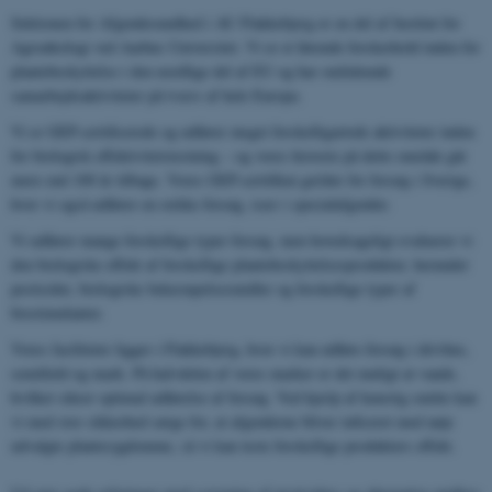
Sektionen for Afgrødesundhed i AU Flakkebjerg er en del af Institut for
Agroøkologi ved Aarhus Universitet. Vi er et førende forskerhold inden for
plantebeskyttelse i den nordlige del af EU og har omfattende
samarbejdsaktiviteter på tværs af hele Europa.
Vi er GEP-certificerede og udfører meget forskelligartede aktiviteter inden
for biologisk effektivitetstestning – og vores historie på dette område går
mere end 100 år tilbage. Vores GEP-certifikat gælder for forsøg i Sverige,
hvor vi også udfører en række forsøg, især i specialafgrøder.
Vi udfører mange forskellige typer forsøg, men hovedsageligt evaluerer vi
den biologiske effekt af forskellige plantebeskyttelsesprodukter, herunder
pesticider, biologiske bekæmpelsesmidler og forskellige typer af
biostimulanter.
Vores faciliteter ligger i Flakkebjerg, hvor vi kan udføre forsøg i drivhus,
semifield og mark. På halvdelen af ​​vores marker er det muligt at vande,
hvilket sikrer optimal udførelse af forsøg. Ved hjælp af kunstig smitte kan
vi med stor sikkerhed sørge for, at afgrøderne bliver inficeret med nøje
udvalgte plantesygdomme, så vi kan teste forskellige produkters effekt.