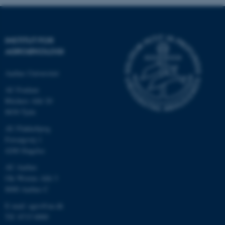
INSTITUT FOR
AGROØKOLOGI
Aarhus Universitet
AU Foulum
Blichers Allé 20
8830 Tjele
ASP.NET_SessionId
Microsoft Corporation
AU Flakkebjerg
.au.dk
Forsøgsvej 1
4200 Slagelse
AU Aarhus
Ole Worms Allé 3
JSESSIONID
Oracle Corporation
8000 Aarhus C
.au.dk
E-mail: agro@au.dk
Tlf: 8715 0000