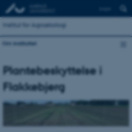
English
Institut for Agroøkologi
Om instituttet
Plantebeskyttelse i
Flakkebjerg