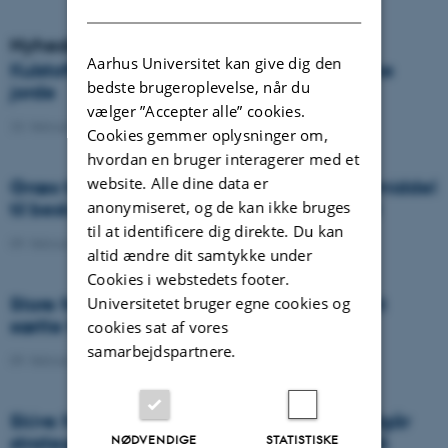
DANISH
Nyheder
Aarhus Universitet kan give dig den
Kulstoftilførsel på oversvømmede organiske
bedste brugeroplevelse, når du
jorde
vælger ”Accepter alle” cookies.
23. februar 2022
-
DCA
Cookies gemmer oplysninger om,
hvordan en bruger interagerer med et
website. Alle dine data er
Græs til grøn proteinproduktion som virkemiddel
anonymiseret, og de kan ikke bruges
til beskyttelse af grund- og overfladevand
til at identificere dig direkte. Du kan
09. februar 2022
-
DCA
altid ændre dit samtykke under
Cookies i webstedets footer.
Store forskelle i rødkløver sorters evne til at
Universitetet bruger egne cookies og
sætte frø
cookies sat af vores
samarbejdspartnere.
09. februar 2022
-
DCA
Skive Kommune og Aarhus Universitet indgår
NØDVENDIGE
STATISTISKE
strategisk samarbejdsaftale med fokus på