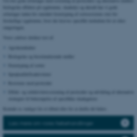
Ud over gode erfaringer med screening af pesticiders og alternative midlers
biologiske effekter på sygdomme, skadedyr og ukrudt har vi gode
erfaringer inden for området fænotyping af sortsresistens over for
forskellige sygdomme, hvor der kræves specifikt inokulum for at sikre
rangeringen.
Vores ydelser dækker test af:
Agrokemikalier
Biologiske og biostimulerende midler
Fænotyping af sorter
Sprøjteafdriftsaktiviteter
Resistens mod pesticider
Effekt- og selektivitetsscreening af pesticider og udvikling af alternative
strategier til bekæmpelse af specifikke skadegørere
Kontakt os venligst for et tilbud eller for at drøfte dit behov.
Læs mere om vores frøbehandlinger