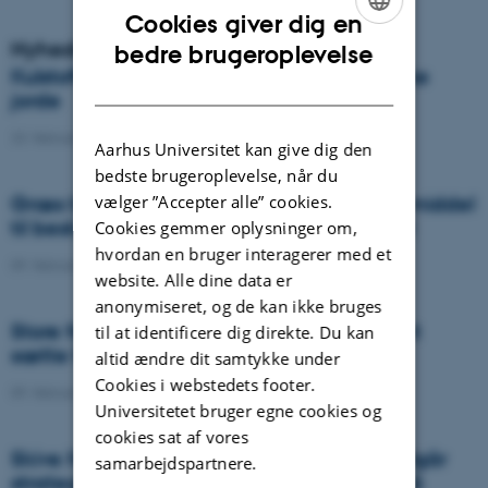
Cookies giver dig en
ENGLISH
Nyheder
bedre brugeroplevelse
Kulstoftilførsel på oversvømmede organiske
DANISH
jorde
23. februar 2022
-
DCA
Aarhus Universitet kan give dig den
bedste brugeroplevelse, når du
vælger ”Accepter alle” cookies.
Græs til grøn proteinproduktion som virkemiddel
til beskyttelse af grund- og overfladevand
Cookies gemmer oplysninger om,
hvordan en bruger interagerer med et
09. februar 2022
-
DCA
website. Alle dine data er
anonymiseret, og de kan ikke bruges
Store forskelle i rødkløver sorters evne til at
til at identificere dig direkte. Du kan
sætte frø
altid ændre dit samtykke under
Cookies i webstedets footer.
09. februar 2022
-
DCA
Universitetet bruger egne cookies og
cookies sat af vores
Skive Kommune og Aarhus Universitet indgår
samarbejdspartnere.
strategisk samarbejdsaftale med fokus på