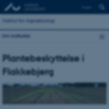
English
Institut for Agroøkologi
Om instituttet
Plantebeskyttelse i
Flakkebjerg