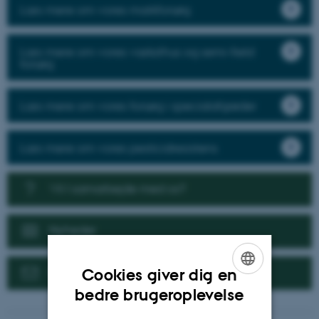
Læs mere om vores markforsøg
Læs mere om vores væksthus og semi-field
forsøg
Læs mere om vores forsøg i specialafgrøder
Læs mere om vores pesticidresistens
Vil I samarbejde med os?
Nyheder
Kontakt
Cookies giver dig en
ENGLISH
bedre brugeroplevelse
DANISH