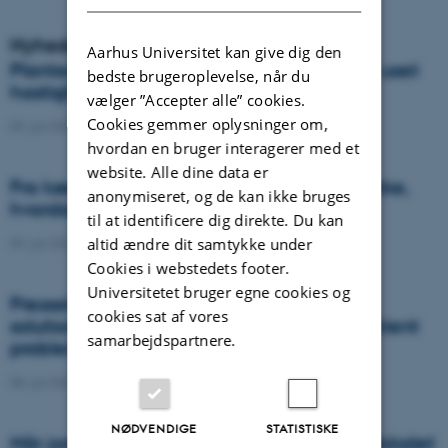
Nyheder
Aarhus Universitet kan give dig den
Plantesygdom danner nye varianter med uset
bedste brugeroplevelse, når du
hastighed og global spredning
vælger ”Accepter alle” cookies.
Cookies gemmer oplysninger om,
09. juli 2026
-
DCA
hvordan en bruger interagerer med et
website. Alle dine data er
Fra køer til kulstof: Shubiao Wu vil gentænke,
anonymiseret, og de kan ikke bruges
hvordan vi genopretter naturen
til at identificere dig direkte. Du kan
altid ændre dit samtykke under
09. juli 2026
-
DCA
Cookies i webstedets footer.
Universitetet bruger egne cookies og
Presseklip: When failed crops become a
cookies sat af vores
solution to one of agriculture’s biggest nutrient
samarbejdspartnere.
problems
08. juli 2026
-
Agro
NØDVENDIGE
STATISTISKE
Når jordens sundhed skal helt ind i klasselokalet