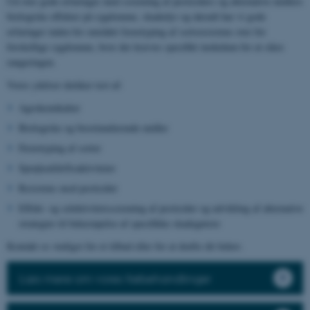
Ud over gode erfaringer med screening af pesticiders og alternative midlers
biologiske effekter på sygdomme, skadedyr og ukrudt har vi gode
erfaringer inden for området fænotyping af sortsresistens over for
forskellige sygdomme, hvor der kræves specifikt inokulum for at sikre
rangeringen.
Vores ydelser dækker test af:
Agrokemikalier
Biologiske og biostimulerende midler
Fænotyping af sorter
Sprøjteafdriftsaktiviteter
Resistens mod pesticider
Effekt- og selektivitetsscreening af pesticider og udvikling af alternative
strategier til bekæmpelse af specifikke skadegørere
Kontakt os venligst for et tilbud eller for at drøfte dit behov.
Læs mere om vores frøbehandlinger