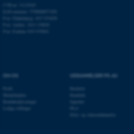
Microsoft Corporation
CVR-nr: 31119103
.mitstudie.au.dk
EAN-nummer: 5798000877450
P-nr: Flakkebjerg: 1017 874450
P-nr: Aarhus: 1013 139829
P-nr: Foulum 1015 079041
esctx
Microsoft Corporation
.login.microsoftonline.com
fpc
Microsoft Corporation
login.microsoftonline.com
__cf_bm
Cloudflare Inc.
.pure.au.dk
OM OS
UDDANNELSER PÅ AU
Profil
Bachelor
Medarbejdere
Kandidat
__cf_bm
Cloudflare Inc.
Kontaktoplysninger
Ingeniør
.linkedin.com
Ledige stillinger
Ph.d.
Efter- og videreuddannelse
__cf_bm
Cloudflare Inc.
.twitter.com