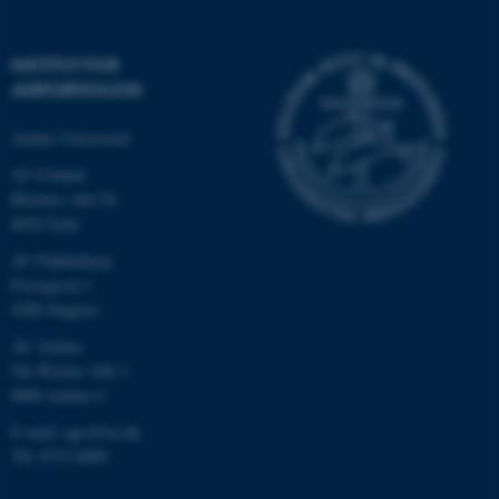
INSTITUT FOR
AGROØKOLOGI
Aarhus Universitet
AU Foulum
Blichers Allé 20
8830 Tjele
AU Flakkebjerg
ASP.NET_SessionId
Microsoft Corporation
.au.dk
Forsøgsvej 1
4200 Slagelse
AU Aarhus
Ole Worms Allé 3
JSESSIONID
Oracle Corporation
8000 Aarhus C
.au.dk
E-mail: agro@au.dk
Tlf: 8715 0000
ARRAffinity