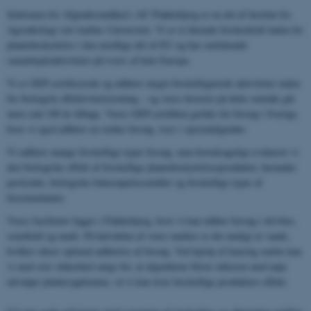
Sektionen for Afgrødesundhed i AU Flakkebjerg er en del af Institut for
Agroøkologi ved Aarhus Universitet. Vi er et førende forskerhold inden for
plantebeskyttelse i den nordlige del af EU og har omfattende
samarbejdsaktiviteter på tværs af hele Europa.
Vi er GEP-certificerede og udfører meget forskelligartede aktiviteter inden
for biologisk effektivitetstestning – og vores historie på dette område går
mere end 100 år tilbage. Vores GEP-certifikat gælder for forsøg i Sverige,
hvor vi også udfører en række forsøg, især i specialafgrøder.
Vi udfører mange forskellige typer forsøg, men hovedsageligt evaluerer vi
den biologiske effekt af forskellige plantebeskyttelsesprodukter, herunder
pesticider, biologiske bekæmpelsesmidler og forskellige typer af
biostimulanter.
Vores faciliteter ligger i Flakkebjerg, hvor vi kan udføre forsøg i drivhus,
semifield og mark. På halvdelen af ​​vores marker er det muligt at vande,
hvilket sikrer optimal udførelse af forsøg. Ved hjælp af kunstig smitte kan
vi med stor sikkerhed sørge for, at afgrøderne bliver inficeret med nøje
udvalgte plantesygdomme, så vi kan teste forskellige produkters effekt.