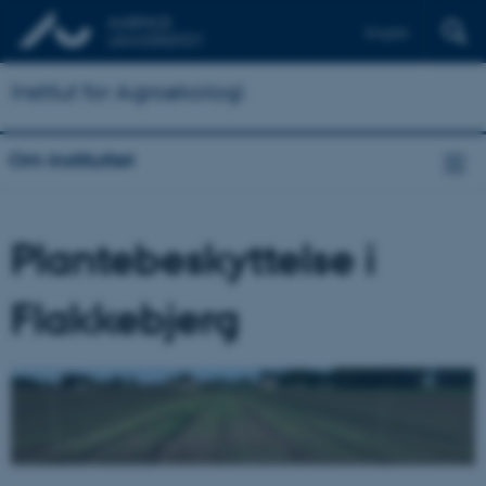
English
Institut for Agroøkologi
Om instituttet
Plantebeskyttelse i
Flakkebjerg