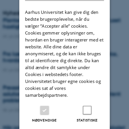
Aarhus Universitet kan give dig den
Nyheder
bedste brugeroplevelse, når du
Plantesygdom danner nye varianter med uset
vælger ”Accepter alle” cookies.
hastighed og global spredning
Cookies gemmer oplysninger om,
09. juli 2026
-
DCA
hvordan en bruger interagerer med et
website. Alle dine data er
Fra køer til kulstof: Shubiao Wu vil gentænke,
anonymiseret, og de kan ikke bruges
hvordan vi genopretter naturen
til at identificere dig direkte. Du kan
altid ændre dit samtykke under
09. juli 2026
-
DCA
Cookies i webstedets footer.
Universitetet bruger egne cookies og
Presseklip: When failed crops become a
cookies sat af vores
solution to one of agriculture’s biggest nutrient
samarbejdspartnere.
problems
08. juli 2026
-
Agro
NØDVENDIGE
STATISTISKE
Når jordens sundhed skal helt ind i klasselokalet