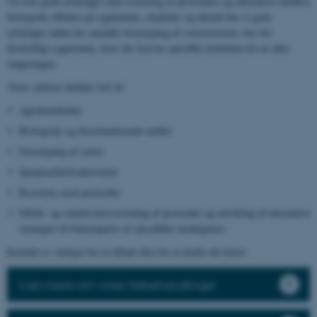
Ud over gode erfaringer med screening af pesticiders og alternative midlers
biologiske effekter på sygdomme, skadedyr og ukrudt har vi gode
erfaringer inden for området fænotyping af sortsresistens over for
forskellige sygdomme, hvor der kræves specifikt inokulum for at sikre
rangeringen.
Vores ydelser dækker test af:
Agrokemikalier
Biologiske og biostimulerende midler
Fænotyping af sorter
Sprøjteafdriftsaktiviteter
Resistens mod pesticider
Effekt- og selektivitetsscreening af pesticider og udvikling af alternative
strategier til bekæmpelse af specifikke skadegørere
Kontakt os venligst for et tilbud eller for at drøfte dit behov.
Læs mere om vores frøbehandlinger