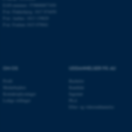
.mitstudie.au.dk
EAN-nummer: 5798000877450
P-nr: Flakkebjerg: 1017 874450
P-nr: Aarhus: 1013 139829
P-nr: Foulum 1015 079041
esctx
Microsoft Corporation
.login.microsoftonline.com
fpc
Microsoft Corporation
login.microsoftonline.com
__cf_bm
Cloudflare Inc.
OM OS
UDDANNELSER PÅ AU
.pure.au.dk
Profil
Bachelor
Medarbejdere
Kandidat
__cf_bm
Cloudflare Inc.
Kontaktoplysninger
Ingeniør
.linkedin.com
Ledige stillinger
Ph.d.
Efter- og videreuddannelse
__cf_bm
Cloudflare Inc.
.twitter.com