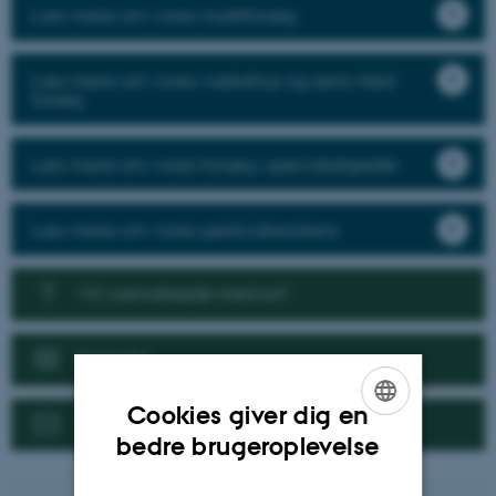
Læs mere om vores markforsøg
Læs mere om vores væksthus og semi-field
forsøg
Læs mere om vores forsøg i specialafgrøder
Læs mere om vores pesticidresistens
Vil I samarbejde med os?
Nyheder
Cookies giver dig en
Kontakt
ENGLISH
bedre brugeroplevelse
DANISH