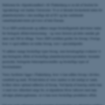
Sektionen for Afgrødesundhed i AU Flakkebjerg er en del af Institut for
Agroøkologi ved Aarhus Universitet. Vi er et førende forskerhold inden for
plantebeskyttelse i den nordlige del af EU og har omfattende
samarbejdsaktiviteter på tværs af hele Europa.
Vi er GEP-certificerede og udfører meget forskelligartede aktiviteter inden
for biologisk effektivitetstestning – og vores historie på dette område går
mere end 100 år tilbage. Vores GEP-certifikat gælder for forsøg i Sverige,
hvor vi også udfører en række forsøg, især i specialafgrøder.
Vi udfører mange forskellige typer forsøg, men hovedsageligt evaluerer vi
den biologiske effekt af forskellige plantebeskyttelsesprodukter, herunder
pesticider, biologiske bekæmpelsesmidler og forskellige typer af
biostimulanter.
Vores faciliteter ligger i Flakkebjerg, hvor vi kan udføre forsøg i drivhus,
semifield og mark. På halvdelen af ​​vores marker er det muligt at vande,
hvilket sikrer optimal udførelse af forsøg. Ved hjælp af kunstig smitte kan
vi med stor sikkerhed sørge for, at afgrøderne bliver inficeret med nøje
udvalgte plantesygdomme, så vi kan teste forskellige produkters effekt.