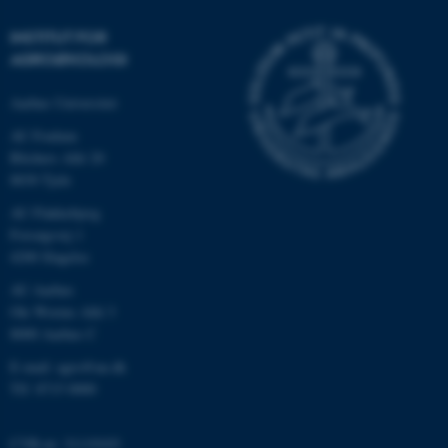
INSTITUT FOR
AGROØKOLOGI
Aarhus Universitet
AU Foulum
Blichers Allé 20
8830 Tjele
AU Flakkebjerg
ASP.NET_SessionId
Microsoft Corporation
Forsøgsvej 1
.au.dk
4200 Slagelse
AU Aarhus
Ole Worms Allé 3
8000 Aarhus C
JSESSIONID
Oracle Corporation
.au.dk
E-mail: agro@au.dk
Tlf: 8715 0000
ARRAffinity
Microsoft Corporation
CVR-nr: 31119103