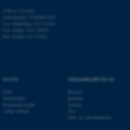
ARRAffinity
Microsoft Corporation
.mitstudie.au.dk
CVR-nr: 31119103
EAN-nummer: 5798000877450
P-nr: Flakkebjerg: 1017 874450
P-nr: Aarhus: 1013 139829
esctx
P-nr: Foulum 1015 079041
Microsoft Corporation
.login.microsoftonline.com
fpc
Microsoft Corporation
login.microsoftonline.com
__cf_bm
Cloudflare Inc.
.pure.au.dk
OM OS
UDDANNELSER PÅ AU
Profil
Bachelor
__cf_bm
Medarbejdere
Kandidat
Cloudflare Inc.
.linkedin.com
Kontaktoplysninger
Ingeniør
Ledige stillinger
Ph.d.
Efter- og videreuddannelse
__cf_bm
Cloudflare Inc.