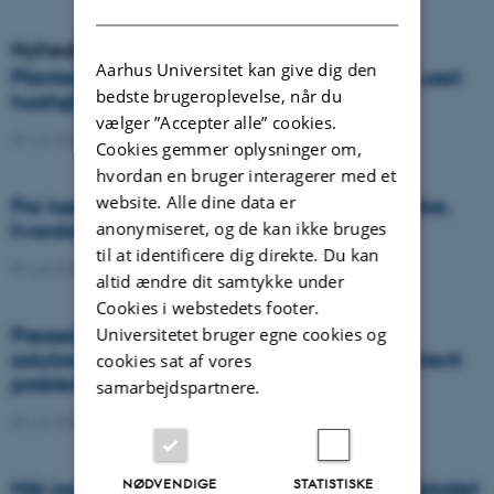
DANISH
Nyheder
Aarhus Universitet kan give dig den
Plantesygdom danner nye varianter med uset
bedste brugeroplevelse, når du
hastighed og global spredning
vælger ”Accepter alle” cookies.
09. juli 2026
-
DCA
Cookies gemmer oplysninger om,
hvordan en bruger interagerer med et
website. Alle dine data er
Fra køer til kulstof: Shubiao Wu vil gentænke,
anonymiseret, og de kan ikke bruges
hvordan vi genopretter naturen
til at identificere dig direkte. Du kan
09. juli 2026
-
DCA
altid ændre dit samtykke under
Cookies i webstedets footer.
Presseklip: When failed crops become a
Universitetet bruger egne cookies og
solution to one of agriculture’s biggest nutrient
cookies sat af vores
problems
samarbejdspartnere.
08. juli 2026
-
Agro
NØDVENDIGE
STATISTISKE
Når jordens sundhed skal helt ind i klasselokalet