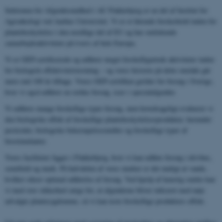
Sektionen for Afgrødesundhed i AU Flakkebjerg er en del af Institut for
Agroøkologi ved Aarhus Universitet. Vi er et førende forskerhold inden for
plantebeskyttelse i den nordlige del af EU og har omfattende
samarbejdsaktiviteter på tværs af hele Europa.
Vi er GEP-certificerede og udfører meget forskelligartede aktiviteter inden
for biologisk effektivitetstestning – og vores historie på dette område går
mere end 100 år tilbage. Vores GEP-certifikat gælder for forsøg i Sverige,
hvor vi også udfører en række forsøg, især i specialafgrøder.
Vi udfører mange forskellige typer forsøg, men hovedsageligt evaluerer vi
den biologiske effekt af forskellige plantebeskyttelsesprodukter, herunder
pesticider, biologiske bekæmpelsesmidler og forskellige typer af
biostimulanter.
Vores faciliteter ligger i Flakkebjerg, hvor vi kan udføre forsøg i drivhus,
semifield og mark. På halvdelen af ​​vores marker er det muligt at vande,
hvilket sikrer optimal udførelse af forsøg. Ved hjælp af kunstig smitte kan
vi med stor sikkerhed sørge for, at afgrøderne bliver inficeret med nøje
udvalgte plantesygdomme, så vi kan teste forskellige produkters effekt.