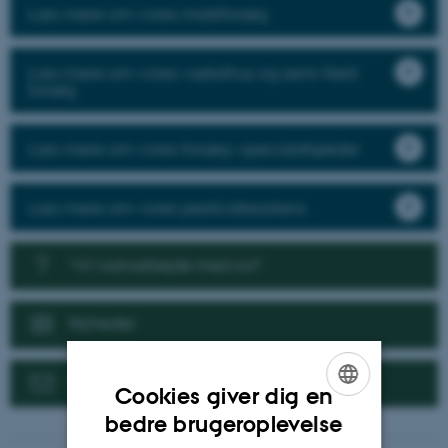
Læs mere om vores markforsøg
Læs mere om vores væksthus og semi-field
forsøg
Læs mere om vores forsøg i specialafgrøder
Læs mere om vores pesticidresistens
Vil I samarbejde med os?
Nyheder
Kontakt
Cookies giver dig en
ENGLISH
bedre brugeroplevelse