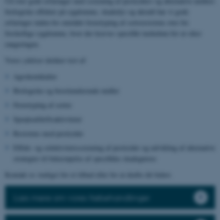
Ud over gode erfaringer med screening af pesticiders og alternative midlers
biologiske effekter på sygdomme, skadedyr og ukrudt har vi gode
erfaringer inden for området fænotyping af sortsresistens over for
forskellige sygdomme, hvor der kræves specifikt inokulum for at sikre
rangeringen.
Vores ydelser dækker test af:
Agrokemikalier
Biologiske og biostimulerende midler
Fænotyping af sorter
Sprøjteafdriftsaktiviteter
Resistens mod pesticider
Effekt- og selektivitetsscreening af pesticider og udvikling af alternative
strategier til bekæmpelse af specifikke skadegørere
Kontakt os venligst for et tilbud eller for at drøfte dit behov.
Læs mere om vores frøbehandlinger