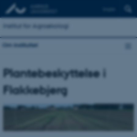
English
Institut for Agroøkologi
Om instituttet
Plantebeskyttelse i
Flakkebjerg