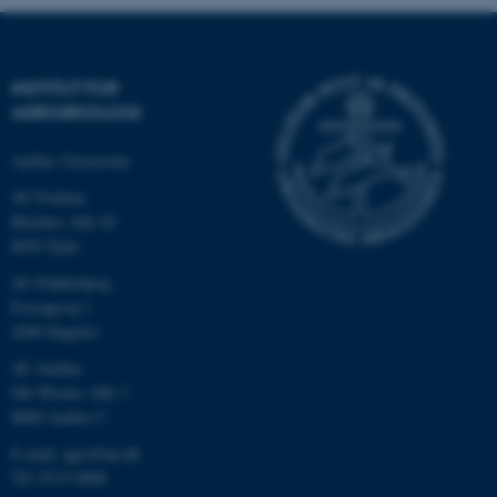
INSTITUT FOR
AGROØKOLOGI
Aarhus Universitet
AU Foulum
Blichers Allé 20
8830 Tjele
ASP.NET_SessionId
Microsoft Corporation
AU Flakkebjerg
.au.dk
Forsøgsvej 1
4200 Slagelse
AU Aarhus
Ole Worms Allé 3
JSESSIONID
Oracle Corporation
8000 Aarhus C
.au.dk
E-mail: agro@au.dk
Tlf: 8715 0000