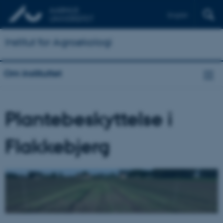
English
Institut for Agroøkologi
Om instituttet
Plantebeskyttelse i
Flakkebjerg