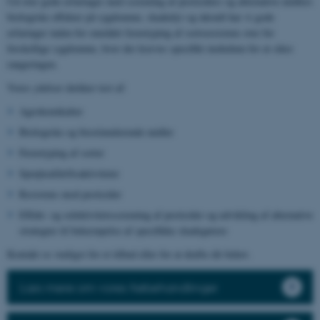
Ud over gode erfaringer med screening af pesticiders og alternative midlers
biologiske effekter på sygdomme, skadedyr og ukrudt har vi gode
erfaringer inden for området fænotyping af sortsresistens over for
forskellige sygdomme, hvor der kræves specifikt inokulum for at sikre
rangeringen.
Vores ydelser dækker test af:
Agrokemikalier
Biologiske og biostimulerende midler
Fænotyping af sorter
Sprøjteafdriftsaktiviteter
Resistens mod pesticider
Effekt- og selektivitetsscreening af pesticider og udvikling af alternative
strategier til bekæmpelse af specifikke skadegørere
Kontakt os venligst for et tilbud eller for at drøfte dit behov.
Læs mere om vores frøbehandlinger