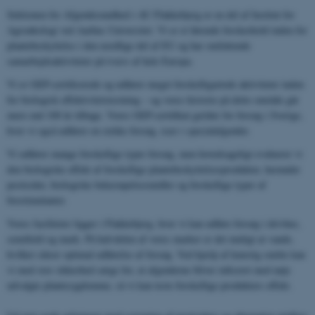
Sektionen for Afgrødesundhed i AU Flakkebjerg er en del af Institut for
Agroøkologi ved Aarhus Universitet. Vi er et førende forskerhold inden for
plantebeskyttelse i den nordlige del af EU og har omfattende
samarbejdsaktiviteter på tværs af hele Europa.
Vi er GEP-certificerede og udfører meget forskelligartede aktiviteter inden
for biologisk effektivitetstestning – og vores historie på dette område går
mere end 100 år tilbage. Vores GEP-certifikat gælder for forsøg i Sverige,
hvor vi også udfører en række forsøg, især i specialafgrøder.
Vi udfører mange forskellige typer forsøg, men hovedsageligt evaluerer vi
den biologiske effekt af forskellige plantebeskyttelsesprodukter, herunder
pesticider, biologiske bekæmpelsesmidler og forskellige typer af
biostimulanter.
Vores faciliteter ligger i Flakkebjerg, hvor vi kan udføre forsøg i drivhus,
semifield og mark. På halvdelen af ​​vores marker er det muligt at vande,
hvilket sikrer optimal udførelse af forsøg. Ved hjælp af kunstig smitte kan
vi med stor sikkerhed sørge for, at afgrøderne bliver inficeret med nøje
udvalgte plantesygdomme, så vi kan teste forskellige produkters effekt.