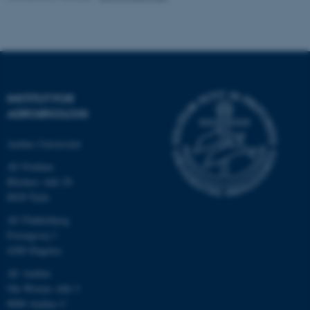
.au.dk
INSTITUT FOR
AGROØKOLOGI
Aarhus Universitet
AU Foulum
Blichers Allé 20
ASP.NET_SessionId
Microsoft Corporation
8830 Tjele
.au.dk
AU Flakkebjerg
Forsøgsvej 1
4200 Slagelse
JSESSIONID
Oracle Corporation
AU Aarhus
.au.dk
Ole Worms Allé 3
8000 Aarhus C