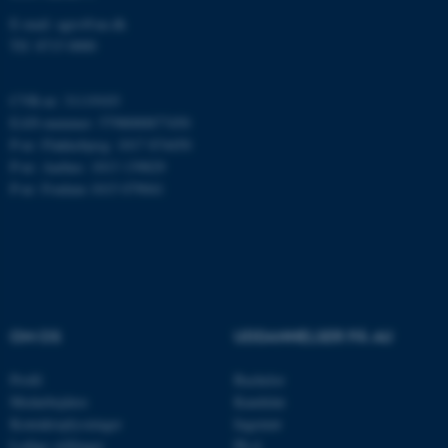
E-mail: agro@au.dk
ARRAffinity
Microsoft Corporation
Tlf: 8715 0000
.mitstudie.au.dk
CVR-nr: 31119103
EAN-nummer: 5798000877450
P-nr: Flakkebjerg: 1017 874450
esctx
Microsoft Corporation
P-nr: Aarhus: 1013 139829
.login.microsoftonline.com
P-nr: Foulum 1015 079041
fpc
Microsoft Corporation
login.microsoftonline.com
__cf_bm
Cloudflare Inc.
.pure.au.dk
OM OS
UDDANNELSER PÅ AU
__cf_bm
Cloudflare Inc.
Profil
Bachelor
.linkedin.com
Medarbejdere
Kandidat
Kontaktoplysninger
Ingeniør
Ledige stillinger
Ph.d.