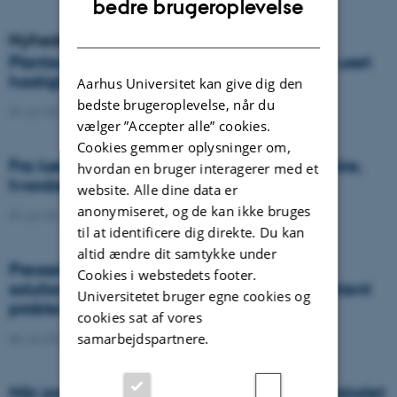
bedre brugeroplevelse
DANISH
Nyheder
Plantesygdom danner nye varianter med uset
hastighed og global spredning
Aarhus Universitet kan give dig den
bedste brugeroplevelse, når du
09. juli 2026
-
DCA
vælger ”Accepter alle” cookies.
Cookies gemmer oplysninger om,
Fra køer til kulstof: Shubiao Wu vil gentænke,
hvordan en bruger interagerer med et
hvordan vi genopretter naturen
website. Alle dine data er
anonymiseret, og de kan ikke bruges
09. juli 2026
-
DCA
til at identificere dig direkte. Du kan
altid ændre dit samtykke under
Presseklip: When failed crops become a
Cookies i webstedets footer.
solution to one of agriculture’s biggest nutrient
Universitetet bruger egne cookies og
problems
cookies sat af vores
samarbejdspartnere.
08. juli 2026
-
Agro
Når jordens sundhed skal helt ind i klasselokalet