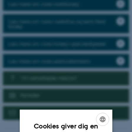
Læs mere om vores markforsøg
Læs mere om vores væksthus og semi-field
forsøg
Læs mere om vores forsøg i specialafgrøder
Læs mere om vores pesticidresistens
Vil I samarbejde med os?
Nyheder
Kontakt
Cookies giver dig en
ENGLISH