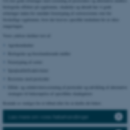
Ud over gode erfaringer med screening af pesticiders og alternative midlers
biologiske effekter på sygdomme, skadedyr og ukrudt har vi gode
erfaringer inden for området fænotyping af sortsresistens over for
forskellige sygdomme, hvor der kræves specifikt inokulum for at sikre
rangeringen.
Vores ydelser dækker test af:
Agrokemikalier
Biologiske og biostimulerende midler
Fænotyping af sorter
Sprøjteafdriftsaktiviteter
Resistens mod pesticider
Effekt- og selektivitetsscreening af pesticider og udvikling af alternative
strategier til bekæmpelse af specifikke skadegørere
Kontakt os venligst for et tilbud eller for at drøfte dit behov.
Læs mere om vores frøbehandlinger