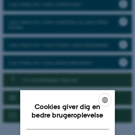
Læs mere om vores markforsøg
Læs mere om vores væksthus og semi-field
forsøg
Læs mere om vores forsøg i specialafgrøder
Læs mere om vores pesticidresistens
Vil I samarbejde med os?
Nyheder
Cookies giver dig en
ENGLISH
bedre brugeroplevelse
Kontakt
DANISH