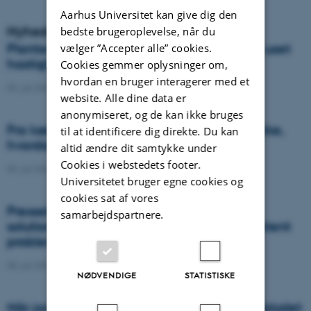
Aarhus Universitet kan give dig den
Nyheder
bedste brugeroplevelse, når du
Plantesygdom danner nye varianter med uset
vælger ”Accepter alle” cookies.
hastighed og global spredning
Cookies gemmer oplysninger om,
hvordan en bruger interagerer med et
09. juli 2026
-
DCA
website. Alle dine data er
anonymiseret, og de kan ikke bruges
Fra køer til kulstof: Shubiao Wu vil gentænke,
til at identificere dig direkte. Du kan
hvordan vi genopretter naturen
altid ændre dit samtykke under
Cookies i webstedets footer.
09. juli 2026
-
DCA
Universitetet bruger egne cookies og
cookies sat af vores
Presseklip: When failed crops become a
samarbejdspartnere.
solution to one of agriculture’s biggest nutrient
problems
08. juli 2026
-
Agro
NØDVENDIGE
STATISTISKE
Når jordens sundhed skal helt ind i klasselokalet