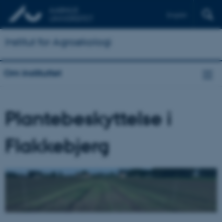
English
Institut for Agroøkologi
Om instituttet
Plantebeskyttelse i
Flakkebjerg