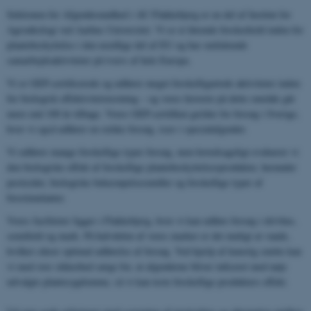
Sektionen for Afgrødesundhed i AU Flakkebjerg er en del af Institut for
Agroøkologi ved Aarhus Universitet. Vi er et førende forskerhold inden for
plantebeskyttelse i den nordlige del af EU og har omfattende
samarbejdsaktiviteter på tværs af hele Europa.
Vi er GEP-certificerede og udfører meget forskelligartede aktiviteter inden
for biologisk effektivitetstestning – og vores historie på dette område går
mere end 100 år tilbage. Vores GEP-certifikat gælder for forsøg i Sverige,
hvor vi også udfører en række forsøg, især i specialafgrøder.
Vi udfører mange forskellige typer forsøg, men hovedsageligt evaluerer vi
den biologiske effekt af forskellige plantebeskyttelsesprodukter, herunder
pesticider, biologiske bekæmpelsesmidler og forskellige typer af
biostimulanter.
Vores faciliteter ligger i Flakkebjerg, hvor vi kan udføre forsøg i drivhus,
semifield og mark. På halvdelen af ​​vores marker er det muligt at vande,
hvilket sikrer optimal udførelse af forsøg. Ved hjælp af kunstig smitte kan
vi med stor sikkerhed sørge for, at afgrøderne bliver inficeret med nøje
udvalgte plantesygdomme, så vi kan teste forskellige produkters effekt.