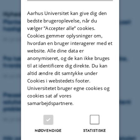
Aarhus Universitet kan give dig den
Nyheder
bedste brugeroplevelse, når du
Plantesygdom danner nye varianter med uset
vælger ”Accepter alle” cookies.
hastighed og global spredning
Cookies gemmer oplysninger om,
09. juli 2026
-
DCA
hvordan en bruger interagerer med et
website. Alle dine data er
Fra køer til kulstof: Shubiao Wu vil gentænke,
anonymiseret, og de kan ikke bruges
hvordan vi genopretter naturen
til at identificere dig direkte. Du kan
altid ændre dit samtykke under
09. juli 2026
-
DCA
Cookies i webstedets footer.
Universitetet bruger egne cookies og
Presseklip: When failed crops become a
cookies sat af vores
solution to one of agriculture’s biggest nutrient
samarbejdspartnere.
problems
08. juli 2026
-
Agro
NØDVENDIGE
STATISTISKE
Når jordens sundhed skal helt ind i klasselokalet