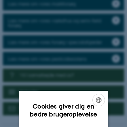
Læs mere om vores markforsøg
Læs mere om vores væksthus og semi-field
forsøg
Læs mere om vores forsøg i specialafgrøder
Læs mere om vores pesticidresistens
Vil I samarbejde med os?
Nyheder
Cookies giver dig en
Kontakt
ENGLISH
bedre brugeroplevelse
DANISH