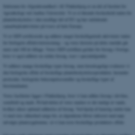
Sektionen for Afgrødesundhed i AU Flakkebjerg er en del af Institut for
Agroøkologi ved Aarhus Universitet. Vi er et førende forskerhold inden for
plantebeskyttelse i den nordlige del af EU og har omfattende
samarbejdsaktiviteter på tværs af hele Europa.
Vi er GEP-certificerede og udfører meget forskelligartede aktiviteter inden
for biologisk effektivitetstestning – og vores historie på dette område går
mere end 100 år tilbage. Vores GEP-certifikat gælder for forsøg i Sverige,
hvor vi også udfører en række forsøg, især i specialafgrøder.
Vi udfører mange forskellige typer forsøg, men hovedsageligt evaluerer vi
den biologiske effekt af forskellige plantebeskyttelsesprodukter, herunder
pesticider, biologiske bekæmpelsesmidler og forskellige typer af
biostimulanter.
Vores faciliteter ligger i Flakkebjerg, hvor vi kan udføre forsøg i drivhus,
semifield og mark. På halvdelen af ​​vores marker er det muligt at vande,
hvilket sikrer optimal udførelse af forsøg. Ved hjælp af kunstig smitte kan
vi med stor sikkerhed sørge for, at afgrøderne bliver inficeret med nøje
udvalgte plantesygdomme, så vi kan teste forskellige produkters effekt.