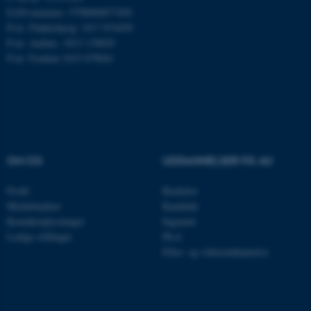
.mitstudie.au.dk
EAN-nummer: 5798000877450
P-nr: Flakkebjerg: 1017 874450
P-nr: Aarhus: 1013 139829
P-nr: Foulum 1015 079041
esctx
Microsoft Corporation
.login.microsoftonline.com
fpc
Microsoft Corporation
login.microsoftonline.com
__cf_bm
Cloudflare Inc.
OM OS
UDDANNELSER PÅ AU
.pure.au.dk
Profil
Bachelor
Medarbejdere
Kandidat
__cf_bm
Cloudflare Inc.
Kontaktoplysninger
Ingeniør
.linkedin.com
Ledige stillinger
Ph.d.
Efter- og videreuddannelse
__cf_bm
Cloudflare Inc.
.twitter.com