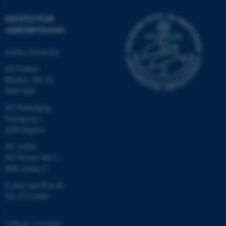
INSTITUT FOR
AGROØKOLOGI
Aarhus Universitet
AU Foulum
Blichers Allé 20
8830 Tjele
AU Flakkebjerg
ASP.NET_SessionId
Microsoft Corporation
Forsøgsvej 1
.au.dk
4200 Slagelse
AU Aarhus
Ole Worms Allé 3
8000 Aarhus C
JSESSIONID
Oracle Corporation
.au.dk
E-mail: agro@au.dk
Tlf: 8715 0000
ARRAffinity
Microsoft Corporation
CVR-nr: 31119103