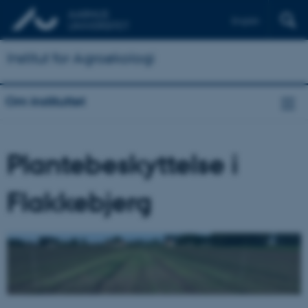
English
Institut for Agroøkologi
Om instituttet
Plantebeskyttelse i
Flakkebjerg