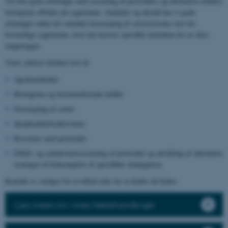
Ud over gode erfaringer med screening af pesticiders og alternative midlers
biologiske effekter på sygdomme, skadedyr og ukrudt har vi gode
erfaringer inden for området fænotyping af sortsresistens over for
forskellige sygdomme, hvor der kræves specifikt inokulum for at sikre
rangeringen.
Vores ydelser dækker test af:
Agrokemikalier
Biologiske og biostimulerende midler
Fænotyping af sorter
Sprøjteafdriftsaktiviteter
Resistens mod pesticider
Effekt- og selektivitetsscreening af pesticider og udvikling af alternative
strategier til bekæmpelse af specifikke skadegørere
Kontakt os venligst for et tilbud eller for at drøfte dit behov.
Læs mere om vores frøbehandlinger