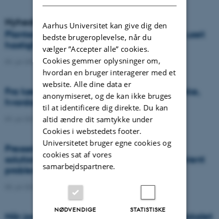
Nyheder
Aarhus Universitet kan give dig den
Plantesygdom danner nye varianter med uset
bedste brugeroplevelse, når du
hastighed og global spredning
vælger ”Accepter alle” cookies.
Cookies gemmer oplysninger om,
09. juli 2026
-
DCA
hvordan en bruger interagerer med et
website. Alle dine data er
Fra køer til kulstof: Shubiao Wu vil gentænke,
anonymiseret, og de kan ikke bruges
hvordan vi genopretter naturen
til at identificere dig direkte. Du kan
altid ændre dit samtykke under
09. juli 2026
-
DCA
Cookies i webstedets footer.
Universitetet bruger egne cookies og
Presseklip: When failed crops become a
cookies sat af vores
solution to one of agriculture’s biggest nutrient
samarbejdspartnere.
problems
08. juli 2026
-
Agro
NØDVENDIGE
STATISTISKE
Når jordens sundhed skal helt ind i klasselokalet