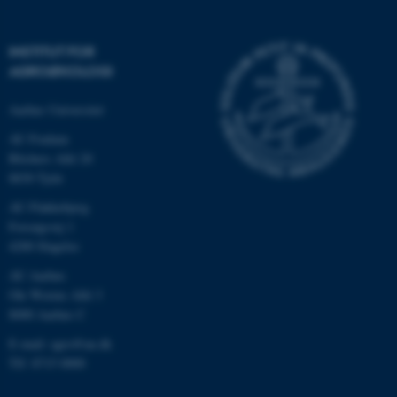
INSTITUT FOR
AGROØKOLOGI
Aarhus Universitet
AU Foulum
Blichers Allé 20
8830 Tjele
AU Flakkebjerg
ASP.NET_SessionId
Microsoft Corporation
.au.dk
Forsøgsvej 1
4200 Slagelse
AU Aarhus
Ole Worms Allé 3
JSESSIONID
Oracle Corporation
8000 Aarhus C
.au.dk
E-mail: agro@au.dk
Tlf: 8715 0000
ARRAffinity