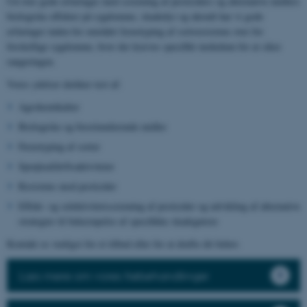
Ud over gode erfaringer med screening af pesticiders og alternative midlers
biologiske effekter på sygdomme, skadedyr og ukrudt har vi gode
erfaringer inden for området fænotyping af sortsresistens over for
forskellige sygdomme, hvor der kræves specifikt inokulum for at sikre
rangeringen.
Vores ydelser dækker test af:
Agrokemikalier
Biologiske og biostimulerende midler
Fænotyping af sorter
Sprøjteafdriftsaktiviteter
Resistens mod pesticider
Effekt- og selektivitetsscreening af pesticider og udvikling af alternative
strategier til bekæmpelse af specifikke skadegørere
Kontakt os venligst for et tilbud eller for at drøfte dit behov.
Læs mere om vores frøbehandlinger