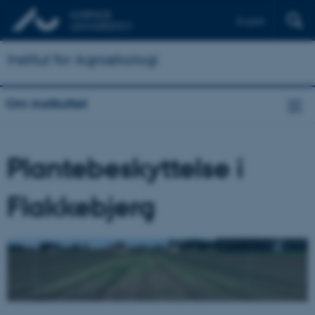
English
Institut for Agroøkologi
Om instituttet
Plantebeskyttelse i
Flakkebjerg