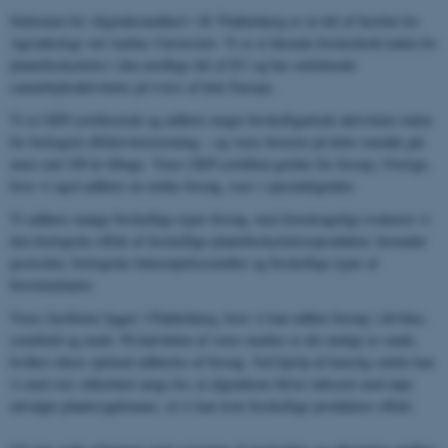
Sektionen for Afgrødesundhed i AU Flakkebjerg er en del af Institut for
Agroøkologi ved Aarhus Universitet. Vi er et førende forskerhold inden for
plantebeskyttelse i den nordlige del af EU og har omfattende
samarbejdsaktiviteter på tværs af hele Europa.
Vi er GEP-certificerede og udfører meget forskelligartede aktiviteter inden
for biologisk effektivitetstestning – og vores historie på dette område går
mere end 100 år tilbage. Vores GEP-certifikat gælder for forsøg i Sverige,
hvor vi også udfører en række forsøg, især i specialafgrøder.
Vi udfører mange forskellige typer forsøg, men hovedsageligt evaluerer vi
den biologiske effekt af forskellige plantebeskyttelsesprodukter, herunder
pesticider, biologiske bekæmpelsesmidler og forskellige typer af
biostimulanter.
Vores faciliteter ligger i Flakkebjerg, hvor vi kan udføre forsøg i drivhus,
semifield og mark. På halvdelen af ​​vores marker er det muligt at vande,
hvilket sikrer optimal udførelse af forsøg. Ved hjælp af kunstig smitte kan
vi med stor sikkerhed sørge for, at afgrøderne bliver inficeret med nøje
udvalgte plantesygdomme, så vi kan teste forskellige produkters effekt.