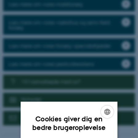
Læs mere om vores markforsøg
Læs mere om vores væksthus og semi-field
forsøg
Læs mere om vores forsøg i specialafgrøder
Læs mere om vores pesticidresistens
Vil I samarbejde med os?
Nyheder
Kontakt
Cookies giver dig en
ENGLISH
bedre brugeroplevelse
DANISH