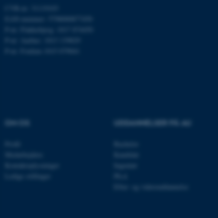
Microsoft Corporation
CVR-nr: 31119103
.mitstudie.au.dk
EAN-nummer: 5798000877450
P-nr: Flakkebjerg: 1017 874450
P-nr: Aarhus: 1013 139829
P-nr: Foulum 1015 079041
esctx
Microsoft Corporation
.login.microsoftonline.com
fpc
Microsoft Corporation
login.microsoftonline.com
__cf_bm
Cloudflare Inc.
.pure.au.dk
OM OS
UDDANNELSER PÅ AU
Profil
Bachelor
Medarbejdere
Kandidat
__cf_bm
Cloudflare Inc.
Kontaktoplysninger
Ingeniør
.linkedin.com
Ledige stillinger
Ph.d.
Efter- og videreuddannelse
__cf_bm
Cloudflare Inc.
.twitter.com