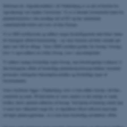
Sektionen for Afgrødesundhed i AU Flakkebjerg er en del af Institut for
Agroøkologi ved Aarhus Universitet. Vi er et førende forskerhold inden for
plantebeskyttelse i den nordlige del af EU og har omfattende
samarbejdsaktiviteter på tværs af hele Europa.
Vi er GEP-certificerede og udfører meget forskelligartede aktiviteter inden
for biologisk effektivitetstestning – og vores historie på dette område går
mere end 100 år tilbage. Vores GEP-certifikat gælder for forsøg i Sverige,
hvor vi også udfører en række forsøg, især i specialafgrøder.
Vi udfører mange forskellige typer forsøg, men hovedsageligt evaluerer vi
den biologiske effekt af forskellige plantebeskyttelsesprodukter, herunder
pesticider, biologiske bekæmpelsesmidler og forskellige typer af
biostimulanter.
Vores faciliteter ligger i Flakkebjerg, hvor vi kan udføre forsøg i drivhus,
semifield og mark. På halvdelen af ​​vores marker er det muligt at vande,
hvilket sikrer optimal udførelse af forsøg. Ved hjælp af kunstig smitte kan
vi med stor sikkerhed sørge for, at afgrøderne bliver inficeret med nøje
udvalgte plantesygdomme, så vi kan teste forskellige produkters effekt.