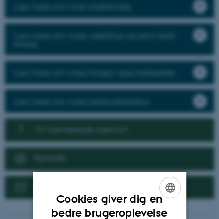
Læs mere om vores markforsøg
Læs mere om vores væksthus og semi-field
forsøg
Læs mere om vores forsøg i specialafgrøder
Læs mere om vores pesticidresistens
Vil I samarbejde med os?
Nyheder
Kontakt
Cookies giver dig en
ENGLISH
bedre brugeroplevelse