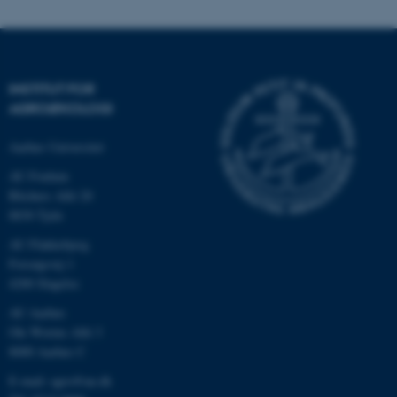
INSTITUT FOR
AGROØKOLOGI
Aarhus Universitet
AU Foulum
Blichers Allé 20
8830 Tjele
ASP.NET_SessionId
Microsoft Corporation
.au.dk
AU Flakkebjerg
Forsøgsvej 1
4200 Slagelse
AU Aarhus
JSESSIONID
Oracle Corporation
Ole Worms Allé 3
.au.dk
8000 Aarhus C
E-mail: agro@au.dk