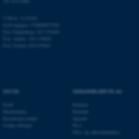
Tlf: 8715 0000
AWSALBTGCORS
Amazon Web Services, Inc.
airtable.com
CVR-nr: 31119103
EAN-nummer: 5798000877450
P-nr: Flakkebjerg: 1017 874450
P-nr: Aarhus: 1013 139829
CFTOKEN
Adobe Inc.
P-nr: Foulum 1015 079041
eddiprod.au.dk
OM OS
UDDANNELSER PÅ AU
Profil
Bachelor
OptanonConsent
OneTrust LLC
Medarbejdere
Kandidat
.pure.au.dk
Kontaktoplysninger
Ingeniør
Ledige stillinger
Ph.d.
Efter- og videreuddannelse