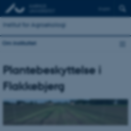
English
Institut for Agroøkologi
Om instituttet
Plantebeskyttelse i
Flakkebjerg