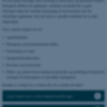
Ud over gode erfaringer med screening af pesticiders og alternative midlers
biologiske effekter på sygdomme, skadedyr og ukrudt har vi gode
erfaringer inden for området fænotyping af sortsresistens over for
forskellige sygdomme, hvor der kræves specifikt inokulum for at sikre
rangeringen.
Vores ydelser dækker test af:
Agrokemikalier
Biologiske og biostimulerende midler
Fænotyping af sorter
Sprøjteafdriftsaktiviteter
Resistens mod pesticider
Effekt- og selektivitetsscreening af pesticider og udvikling af alternative
strategier til bekæmpelse af specifikke skadegørere
Kontakt os venligst for et tilbud eller for at drøfte dit behov.
Læs mere om vores frøbehandlinger