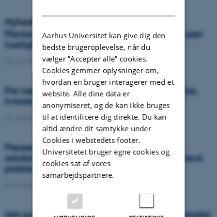
DANISH
Nyheder
Plantesygdom danner nye varianter med uset
Aarhus Universitet kan give dig den
hastighed og global spredning
bedste brugeroplevelse, når du
vælger ”Accepter alle” cookies.
09. juli 2026
-
DCA
Cookies gemmer oplysninger om,
hvordan en bruger interagerer med et
Fra køer til kulstof: Shubiao Wu vil gentænke,
website. Alle dine data er
hvordan vi genopretter naturen
anonymiseret, og de kan ikke bruges
til at identificere dig direkte. Du kan
09. juli 2026
-
DCA
altid ændre dit samtykke under
Cookies i webstedets footer.
Presseklip: When failed crops become a
Universitetet bruger egne cookies og
solution to one of agriculture’s biggest nutrient
cookies sat af vores
problems
samarbejdspartnere.
08. juli 2026
-
Agro
Når jordens sundhed skal helt ind i klasselokalet