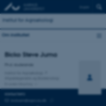
English
Institut for Agroøkologi
Om instituttet
Titel
Bicko Steve Juma
Primær tilknytning
Ph.d.-studerende
Institut for Agroøkologi
Afgrødegenetik og Bioteknologi
En anden tilknytning
KONTAKTINFO
MAILADRESSE
bickosnr@agro.au.dk