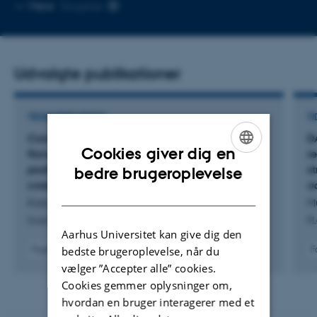
Kopier
Mere
Slagelse
mailadresse
Udvalgte publikationer
TIDSSKRIFTARTIKEL
TI
Comparative genomics of aflatoxigenic A.
D
Cookies giver dig en
flavus reveals mycotoxin diversity and
r
ENGLISH
postharvest adaptation in cashew nuts from
s
bedre brugeroplevelse
coastal Kenya
o
DANISH
Katua, K. +8.
M
Scientific Reports
P
Aarhus Universitet kan give dig den
Fagfællebedømt
F
bedste brugeroplevelse, når du
Digital
vælger ”Accepter alle” cookies.
version
Cookies gemmer oplysninger om,
vedhæftet
hvordan en bruger interagerer med et