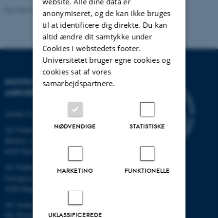
website. Alle dine data er
Revideret 02.03.2026
anonymiseret, og de kan ikke bruges
til at identificere dig direkte. Du kan
altid ændre dit samtykke under
Cookies i webstedets footer.
Universitetet bruger egne cookies og
cookies sat af vores
INSTITUT FOR
samarbejdspartnere.
AGROØKOLOGI
Aarhus Universitet
NØDVENDIGE
STATISTISKE
AU Foulum
Blichers Allé 20
8830 Tjele
AU Flakkebjerg
MARKETING
FUNKTIONELLE
Forsøgsvej 1
4200 Slagelse
AU Aarhus
UKLASSIFICEREDE
Ole Worms Allé 3