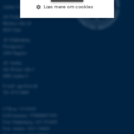
Læs mere om cookies
Aarhus Universitet
AU Foulum
Blichers Allé 20
Nødvendige
Statistiske
Marketing
8830 Tjele
AU Flakkebjerg
Funktionelle
Uklassificerede
Forsøgsvej 1
4200 Slagelse
AU Aarhus
Nødvendige cookies hjælper
Ole Worms Allé 3
med at gøre hjemmesiden
8000 Aarhus C
brugbar ved at aktivere nogle
E-mail: agro@au.dk
grundlæggende funktioner
Tlf: 8715 0000
som navigation mm.
Hjemmesiden kan ikke
fungerer uden disse cookies.
CVR-nr: 31119103
EAN-nummer: 5798000877450
P-nr: Flakkebjerg: 1017 874450
P-nr: Aarhus: 1013 139829