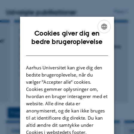
græs.
Udvalgte publikationer
Flere
En nyere del af min forskning er at undersøge, hvordan
dyrevelfærd kan integreres i bæredygtighedsanalyser,
LETTER
Cookies giver dig en
samt hvordan dyrevelfærd kan synergere eller konflikte
ENGLISH
Exploring factors influencing machine milk
bedre brugeroplevelse
of
med andre bæredygtighedsaspekter.
yield of dairy cows in cow-calf contact systems:
DANISH
Cow behavior, animal characteristics, and
milking management
Neave, H. +3.
Aarhus Universitet kan give dig den
bedste brugeroplevelse, når du
JDS Communications
vælger ”Accepter alle” cookies.
Cookies gemmer oplysninger om,
Fagfællebedømt
hvordan en bruger interagerer med et
Digital
website. Alle dine data er
version
vedhæftet
anonymiseret, og de kan ikke bruges
Projekter
Aktiviteter
til at identificere dig direkte. Du kan
altid ændre dit samtykke under
FORSKNINGSPROJEKT
F
Cookies i webstedets footer.