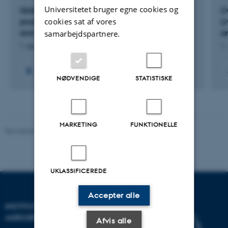
Universitetet bruger egne cookies og
QUALIPORK: Adding value in the organic pig
C
cookies sat af vores
production by improving quality of pig life, pork,
Li
and environment
a
samarbejdspartnere.
1. apr. 2025
-
31. mar. 2029
1.
+8
NØDVENDIGE
STATISTISKE
MARKETING
FUNKTIONELLE
Revideret 02.03.2026
UKLASSIFICEREDE
Accepter alle
INSTITUT FOR
AGROØKOLOGI
Afvis alle