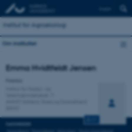
English
Institut for Agroøkologi
Om instituttet
Titel
Emma Hvidtfeldt Jensen
Primær tilknytning
Postdoc
Institut for Husdyr- og
Veterinærvidenskab
ANIVET Adfærd, Stress og Dyrevelfærd
(BSW)
CV
FAGOMRÅDER
Dyreadfærd
Dyrevelfærd
Motivation
Positiv dyrevelfærd