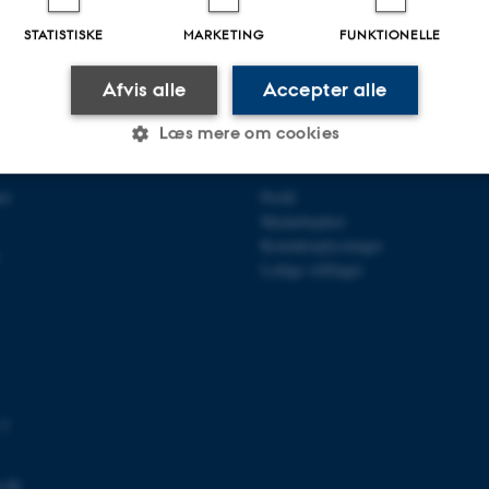
STATISTISKE
MARKETING
FUNKTIONELLE
Afvis alle
Accepter alle
Læs mere om cookies
OR AGROØKOLOGI
OM OS
et
Profil
Statistiske
Marketing
Funktionelle
Medarbejdere
Kontaktoplysninger
Ledige stillinger
es hjælper med at gøre hjemmesiden brugbar ved at aktiv
nktioner som navigation mm. Hjemmesiden kan ikke funge
 3
Udbyder / Domæne
Udløb
Beskrivelse
.dk
30
Denne cookie sættes af
TYPO3 Association