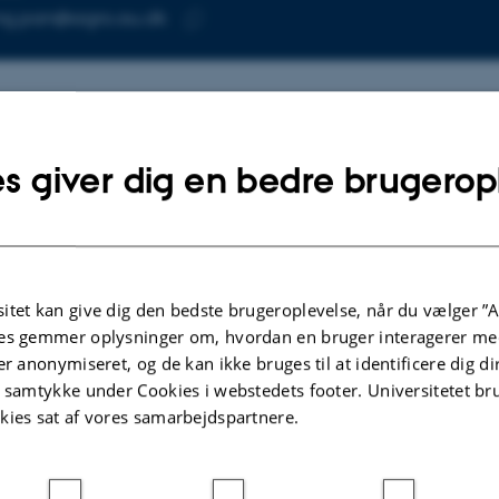
ng.pan@agro.au.dk
SE
Kopier
mailadresse
ing Pan
tut for Agroøkologi
SE
er for Landscape Research in Sustainable Agricultural Fut
s giver dig en bedre brugerop
Worms Allé 3
 Aarhus C
mark
å kort
itet kan give dig den bedste brugeroplevelse, når du vælger ”A
re-profil
es gemmer oplysninger om, hvordan en bruger interagerer med
er anonymiseret, og de kan ikke bruges til at identificere dig d
t samtykke under Cookies i webstedets footer. Universitetet br
kies sat af vores samarbejdspartnere.
.2026