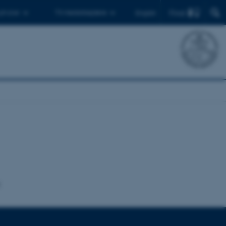
Find
 ph.d.er
Til medarbejdere
English
s