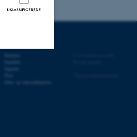
UKLASSIFICEREDE
UDDANNELSER PÅ AU
Bachelor
©
—
Cookies på au.dk
Uklassificerede
Kandidat
Privatlivspolitik
Ingeniør
Ph.d.
Tilgængelighedserklæring
Efter- og videreuddannelse
ere nogle
rer uden disse
 vores CMS-udbyder,