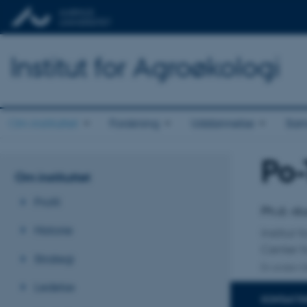
Institut for Agroøkologi
Om instituttet
Forskning
Uddannelse
Sam
Po-
Titel
Om instituttet
Primær 
Profil
Ph.d.-s
Historie
Institut 
Center f
Strategi
En anden ti
Ledelse
KONTAKTI