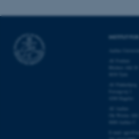
fe_typo_user
INSTITUT F
Aarhus Universit
AU Foulum
Blichers Allé 20
ASP.NET_SessionId
8830 Tjele
AU Flakkebjerg
Forsøgsvej 1
JSESSIONID
4200 Slagelse
AU Aarhus
ARRAffinity
Ole Worms Allé
8000 Aarhus C
E-mail: agro@au
esctx