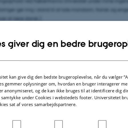
ngsophold ved Københavns Universitet under mine ingeniø
faringer gør mig i stand til at tale mandarin, fransk og eng
ver at lære dansk.)
s giver dig en bedre brugerop
Forskning
ddannet agronom og specialiserede mig under min tværfa
else af den samlede mængde tilgængeligt vand i jorden
itet kan give dig den bedste brugeroplevelse, når du vælger ”A
e gennem invers modellering og crowdsourcing-data. Dre
es gemmer oplysninger om, hvordan en bruger interagerer med
øtte landmænd i et omskifteligt klima, blev jeg i maj 202
er anonymiseret, og de kan ikke bruges til at identificere dig d
t samtykke under Cookies i webstedets footer. Universitetet br
niversitet (Campus Viborg) for at fokusere på flerårige kor
kies sat af vores samarbejdspartnere.
t
intermediate wheatgrass
.
rende forskning undersøger, hvordan dyrkningspraksis og