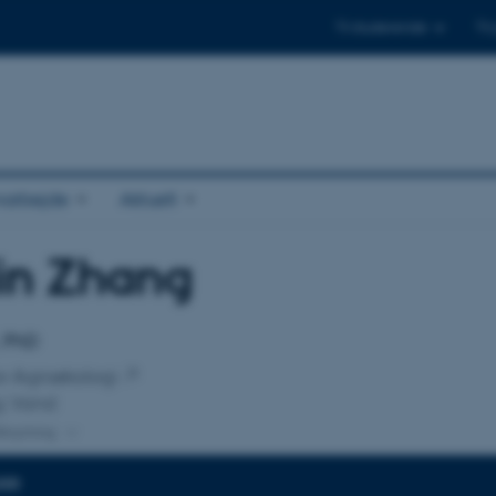
Til studerende
Til
arbejde
Aktuelt
in Zhang
tilknytning
, PhD
for Agroøkologi
g Vand
lknytning
DER