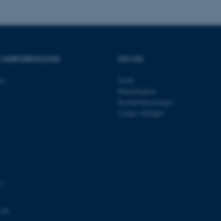
minutter
TYPO3, og bruges til at 
.au.dk
session, når en backend-
TYPO3 eller Frontend.
30
Dette cookienavn er fo
Typo3 Association
minutter
webindholdsstyringssyst
.au.dk
som en brugersessionside
muligt at gemme bruger
tilfælde er det muligvis
OR AGROØKOLOGI
OM OS
kan indstilles ved defau
dette kan forhindres af 
de fleste tilfælde er det in
et
Profil
ødelagt i slutningen af 
Medarbejdere
indeholder en tilfældig id
specifikke brugerdata.
Kontaktoplysninger
Ledige stillinger
Session
Denne cookie er en purp
Microsoft Corporation
cookie, der bruges af hj
.au.dk
i Microsoft .net- teknolo
til at opretholde en an
Session
Generel formål platform 
Oracle Corporation
websteder skrevet i JSP. 
.au.dk
opretholde en anonym br
Session
This cookie is set by w
Microsoft Corporation
 3
Azure cloud platform. It 
.mitstudie.au.dk
to make sure the visitor
to the same server in an
.dk
Session
This cookie is used by Mi
Microsoft Corporation
your login information
.login.microsoftonline.com