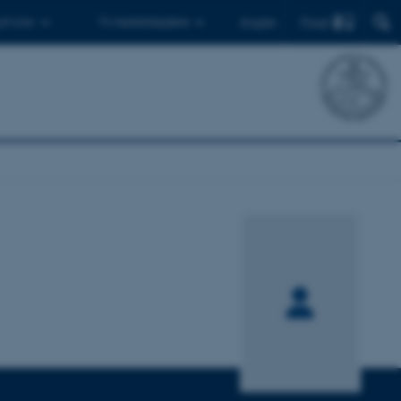
Find
 ph.d.er
Til medarbejdere
English