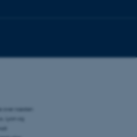
e over næsten
x, Lyon og
alt