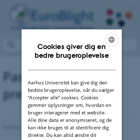
Cookies giver dig en
ENGLISH
bedre brugeroplevelse
DANISH
Past meetings and
Aarhus Universitet kan give dig den
presentations
bedste brugeroplevelse, når du vælger
”Accepter alle” cookies. Cookies
gemmer oplysninger om, hvordan en
bruger interagerer med et website.
Alle dine data er anonymiseret, og de
kan ikke bruges til at identificere dig
Revideret 27.09.2022
-
Jens Grønbech Hansen
direkte. Du kan altid ændre dit
122795 / i31