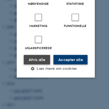
NØDVENDIGE
STATISTISKE
maj 2021
(1 post)
april 2021
(1 post)
februar 2021
(1 post)
MARKETING
FUNKTIONELLE
2020
september 2020
(1 post)
marts 2020
(1 post)
februar 2020
(1 post)
UKLASSIFICEREDE
januar 2020
(1 post)
Afvis alle
Accepter alle
2019
Læs mere om cookies
maj 2019
(1 post)
februar 2019
(1 post)
2018
Nødvendige
Statistiske
Marketing
juni 2018
(1 post)
Funktionelle
Uklassificerede
april 2018
(1 post)
2017