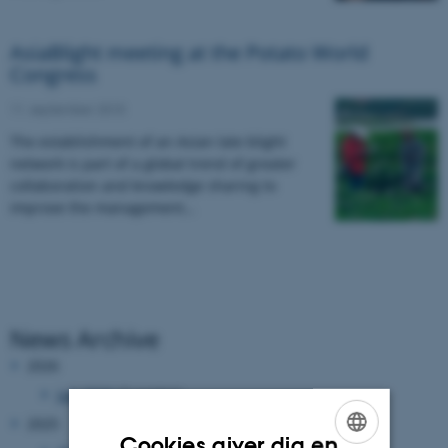
AsiaBlight meeting at the Potato World
Congress
11. september 2015
The establishment of an Asian late blight
network is part of a global trend of greater
collaboration and knowledge sharing to
improve the management…
News Archive
2026
juli 2026
(2 poster)
2025
Cookies giver dig en