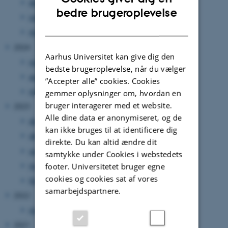
december 2025
(1 post)
ENGLISH
bedre brugeroplevelse
juli 2025
(2 poster)
DANISH
maj 2025
(1 post)
2024
Aarhus Universitet kan give dig den
november 2024
(1 post)
bedste brugeroplevelse, når du vælger
august 2024
(1 post)
”Accepter alle” cookies. Cookies
maj 2024
(1 post)
gemmer oplysninger om, hvordan en
bruger interagerer med et website.
2023
Alle dine data er anonymiseret, og de
december 2023
(1 post)
kan ikke bruges til at identificere dig
oktober 2023
(1 post)
direkte. Du kan altid ændre dit
september 2023
(1 post)
samtykke under Cookies i webstedets
marts 2023
(1 post)
footer. Universitetet bruger egne
cookies og cookies sat af vores
februar 2023
(1 post)
samarbejdspartnere.
2022
maj 2022
(1 post)
2021