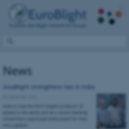
News
AsiaBlight strengthens ties in India
20. september 2015
India is now the third largest producer of
potato in the world and at a recent meeting
researchers expressed enthusiasm for links
into a global…