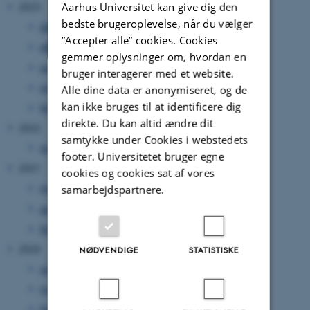
Aarhus Universitet kan give dig den
2023
bedste brugeroplevelse, når du vælger
december 2023
(1 post)
”Accepter alle” cookies. Cookies
oktober 2023
(1 post)
gemmer oplysninger om, hvordan en
september 2023
(1 post)
bruger interagerer med et website.
marts 2023
(1 post)
Alle dine data er anonymiseret, og de
kan ikke bruges til at identificere dig
februar 2023
(1 post)
direkte. Du kan altid ændre dit
2022
samtykke under Cookies i webstedets
maj 2022
(1 post)
footer. Universitetet bruger egne
2021
cookies og cookies sat af vores
maj 2021
(1 post)
samarbejdspartnere.
april 2021
(1 post)
februar 2021
(1 post)
2020
NØDVENDIGE
STATISTISKE
september 2020
(1 post)
marts 2020
(1 post)
februar 2020
(1 post)