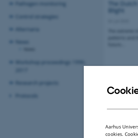
The Dutch
Pathogen monitoring
Blight
Control strategies
04. juli 2025
Alternaria
The extreme i
patterns and 
News
future…
News
Workshop proceedings 1996-
2017
Research projects
Cookie
Protocols
Aarhus Univers
cookies. Cooki