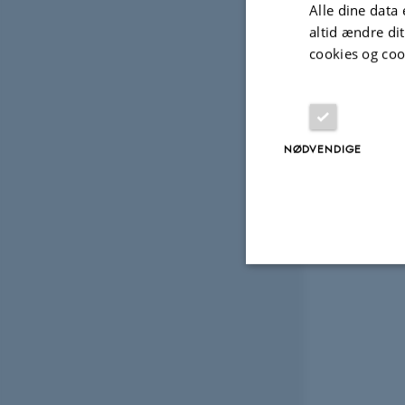
Alle dine data 
altid ændre di
cookies og coo
NØDVENDIGE
Nødvendige
Nødvendige cooki
grundlæggende fu