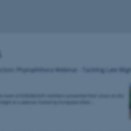
s
 action: Phytophthora Webinar - Tackling Late Bligh
core team of EUROBLIGHT members presented their vision on the
e blight at a webinar hosted by Europatat titled:…