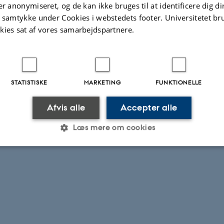
er anonymiseret, og de kan ikke bruges til at identificere dig d
t samtykke under Cookies i webstedets footer. Universitetet br
kies sat af vores samarbejdspartnere.
STATISTISKE
MARKETING
FUNKTIONELLE
Afvis alle
Accepter alle
Læs mere om cookies
Statistiske
Marketing
Funktionelle
es hjælper med at gøre hjemmesiden brugbar ved at aktiv
nktioner som navigation mm. Hjemmesiden kan ikke funge