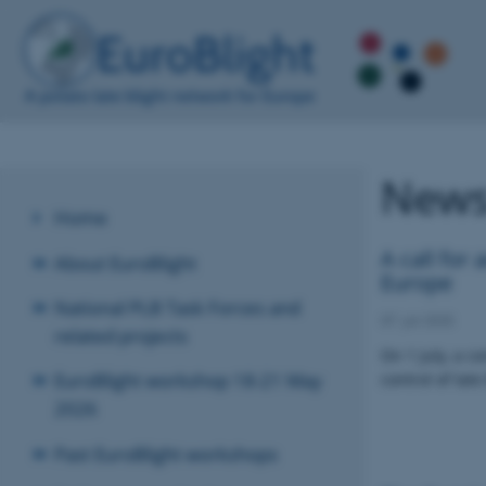
New
Home
A call for
About EuroBlight
Europe
National PLB Task Forces and
07. juli 2025
related projects
On 1 July, a 
EuroBlight workshop 18-21 May
control of lat
2026
Past EuroBlight workshops