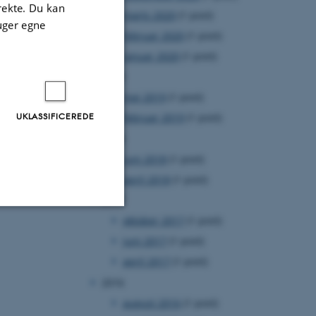
irekte. Du kan
marts 2020
(1 post)
uger egne
februar 2020
(1 post)
januar 2020
(1 post)
2019
maj 2019
(1 post)
UKLASSIFICEREDE
februar 2019
(1 post)
2018
juni 2018
(1 post)
april 2018
(1 post)
2017
oktober 2017
(1 post)
Uklassificerede
juni 2017
(1 post)
april 2017
(1 post)
2016
ere nogle
august 2016
(1 post)
rer uden disse