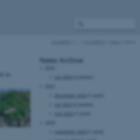
EuroBlight
…
EuroBlight
News
News
News Archive
2026
t in
juli 2026
(2 poster)
2025
december 2025
(1 post)
juli 2025
(2 poster)
maj 2025
(1 post)
2024
november 2024
(1 post)