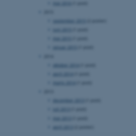
maj 2016
(1 post)
2015
september 2015
(2 poster)
juni 2015
(1 post)
maj 2015
(1 post)
 vores CMS-udbyder,
identificere en backend-
januar 2015
(1 post)
bruger er logget ind i
2014
rbundet med Typo3-
oktober 2014
(1 post)
emet. Det bruges generelt
ntifikator for at gøre det
april 2014
(1 post)
præferencer, men i mange
 ikke nødvendigt, da det
lt af platformen, skønt
marts 2014
(1 post)
webstedsadministratorer. I
dstillet til at blive
2013
en browsersession. Det
entifikator i stedet for
december 2013
(1 post)
juli 2013
(1 post)
ose platform session
emmesider, som er skrevet
maj 2013
(1 post)
gi. Den bruges af serveren
onym brugersession.
april 2013
(2 poster)
session cookie, brugt af