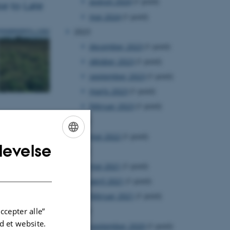
august 2024
(1 post)
e to Late
maj 2024
(1 post)
2023
december 2023
(1 post)
oktober 2023
(1 post)
september 2023
(1 post)
marts 2023
(1 post)
februar 2023
(1 post)
2022
maj 2022
(1 post)
levelse
ENGLISH
2021
maj 2021
(1 post)
DANISH
april 2021
(1 post)
februar 2021
(1 post)
ccepter alle”
2020
 et website.
september 2020
(1 post)