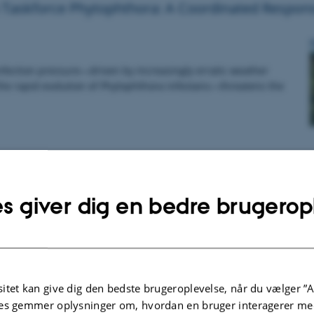
 Taskforce Phytophthora: A Coordinated Respons
nfection pressure—driven by increasingly erratic weather
the rapid evolution of Phytophthora infestans—threatens the
s giver dig en bedre brugerop
itet kan give dig den bedste brugeroplevelse, når du vælger ”A
es gemmer oplysninger om, hvordan en bruger interagerer med