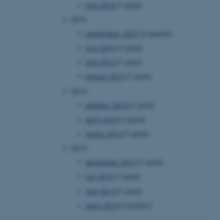
maj 2016
(1 post)
2015
september 2015
(2 poster)
juni 2015
(1 post)
maj 2015
(1 post)
 vores CMS-udbyder,
identificere en backend-
januar 2015
(1 post)
bruger er logget ind i
2014
rbundet med Typo3-
oktober 2014
(1 post)
emet. Det bruges generelt
ntifikator for at gøre det
april 2014
(1 post)
præferencer, men i mange
 ikke nødvendigt, da det
lt af platformen, skønt
marts 2014
(1 post)
webstedsadministratorer. I
dstillet til at blive
2013
en browsersession. Det
entifikator i stedet for
december 2013
(1 post)
juli 2013
(1 post)
ose platform session
emmesider, som er skrevet
maj 2013
(1 post)
gi. Den bruges af serveren
onym brugersession.
april 2013
(2 poster)
session cookie, brugt af