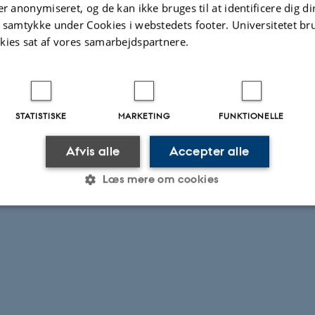
er anonymiseret, og de kan ikke bruges til at identificere dig d
t samtykke under Cookies i webstedets footer. Universitetet br
kies sat af vores samarbejdspartnere.
STATISTISKE
MARKETING
FUNKTIONELLE
Afvis alle
Accepter alle
Læs mere om cookies
Statistiske
Marketing
Funktionelle
es hjælper med at gøre hjemmesiden brugbar ved at aktiv
nktioner som navigation mm. Hjemmesiden kan ikke funge