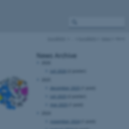
EuroBlight
…
EuroBlight
News
News
News Archive
2026
juli 2026
(2 poster)
2025
december 2025
(1 post)
juli 2025
(2 poster)
maj 2025
(1 post)
2024
november 2024
(1 post)