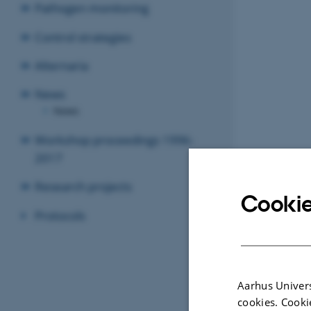
Pathogen monitoring
Control strategies
Alternaria
News
News
Workshop proceedings 1996-
2017
Research projects
Cookie
Protocols
Aarhus Univers
cookies. Cooki