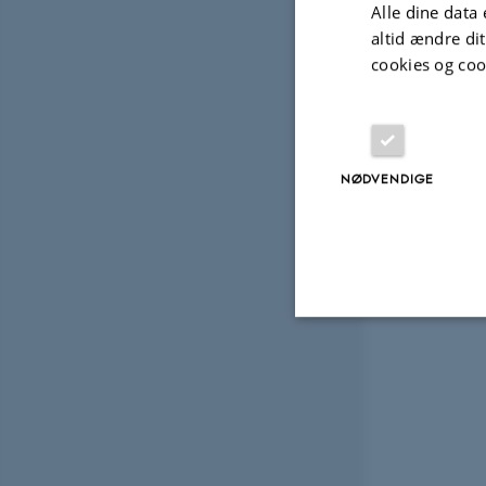
Alle dine data 
altid ændre di
cookies og coo
NØDVENDIGE
Nødvendige
Nødvendige cooki
grundlæggende fu