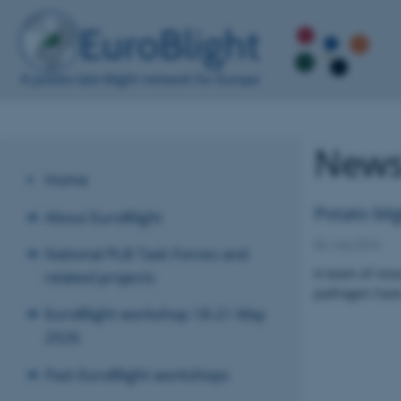
New
Home
Potato bli
About EuroBlight
06. maj 2015
National PLB Task Forces and
A team of rese
related projects
pathogen have 
EuroBlight workshop 18-21 May
2026
Past EuroBlight workshops