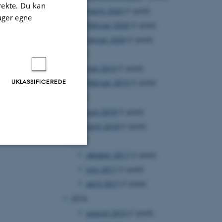
irekte. Du kan
marts 2020
(1 post)
uger egne
februar 2020
(1 post)
januar 2020
(1 post)
2019
maj 2019
(1 post)
UKLASSIFICEREDE
februar 2019
(1 post)
2018
juni 2018
(1 post)
april 2018
(1 post)
2017
oktober 2017
(1 post)
Uklassificerede
juni 2017
(1 post)
april 2017
(1 post)
2016
ere nogle
august 2016
(1 post)
rer uden disse