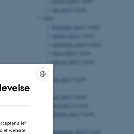
august 2024
(1 post)
maj 2024
(1 post)
2023
december 2023
(1 post)
oktober 2023
(1 post)
september 2023
(1 post)
marts 2023
(1 post)
februar 2023
(1 post)
2022
maj 2022
(1 post)
levelse
ENGLISH
2021
maj 2021
(1 post)
DANISH
april 2021
(1 post)
februar 2021
(1 post)
ccepter alle”
2020
 et website.
september 2020
(1 post)