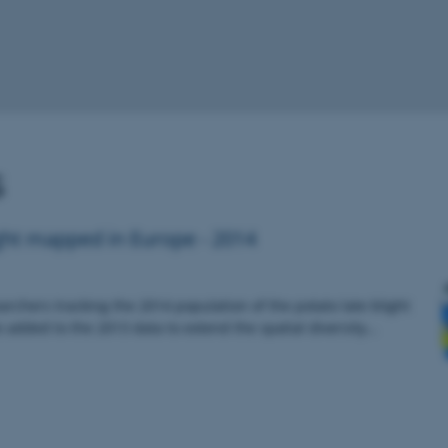
s
ght mapped in Europe - 2014
archers tracking the 2014 population of the potato late blight
added to the 2013 data to extend the spatial diversity…