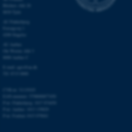
Blichers Allé 20
8830 Tjele
JSESSIONID
Oracle Corporation
.au.dk
AU Flakkebjerg
Forsøgsvej 1
4200 Slagelse
ARRAffinity
Microsoft Corporation
AU Aarhus
.mitstudie.au.dk
Ole Worms Allé 3
8000 Aarhus C
E-mail: agro@au.dk
Tlf: 8715 0000
esctx
Microsoft Corporation
.login.microsoftonline.com
CVR-nr: 31119103
fpc
Microsoft Corporation
EAN-nummer: 5798000877450
login.microsoftonline.com
P-nr: Flakkebjerg: 1017 874450
P-nr: Aarhus: 1013 139829
__cf_bm
Cloudflare Inc.
.pure.au.dk
P-nr: Foulum 1015 079041