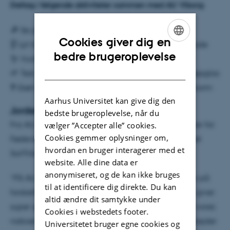
Deltag i følgende aktiviteter sammen med AU Viborg:
🔎 Se jordens mange organismer i en stereolup
Cookies giver dig en
👂 Lyt til lydoptagelser af livet under jordens overflade
ENGLISH
bedre brugeroplevelse
🪱 Vurdér forskellige typer af jord og orme
DANISH
🌱 Test din egen havejord - tag den med i et syltetøjsglas
❓ Gæt på jordsundheden i EU og nyd en vingummiorm
Aarhus Universitet kan give dig den
Jordens sundhed fylder på AU Viborg
bedste brugeroplevelse, når du
Fra AU Viborg deltager også DCA – Nationalt Center for
vælger ”Accepter alle” cookies.
Cookies gemmer oplysninger om,
Fødevarer og Jordbrug, der er partner i EU-projektet
hvordan en bruger interagerer med et
SoilTribes.
website. Alle dine data er
anonymiseret, og de kan ikke bruges
”På AU Viborg deltager vi i en del EU-projekter, der på
til at identificere dig direkte. Du kan
forskellig vis trækker ressourcer til området, og det giver
altid ændre dit samtykke under
super god mening at kunne skabe et samspil med vores
Cookies i webstedets footer.
naboer og vise nogle af de spændende ting, vi arbejder
Universitetet bruger egne cookies og