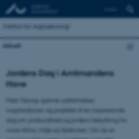
English
Institut for Agroøkologi
Aktuelt
Jordens Dag i Amtmandens
Have
Mød Viborgs grønne uddannelser,
organisationer og projekter til en inspirerende
dag om jordsundhed og jordens betydning for
vores klima, miljø og fødevarer. Om du er