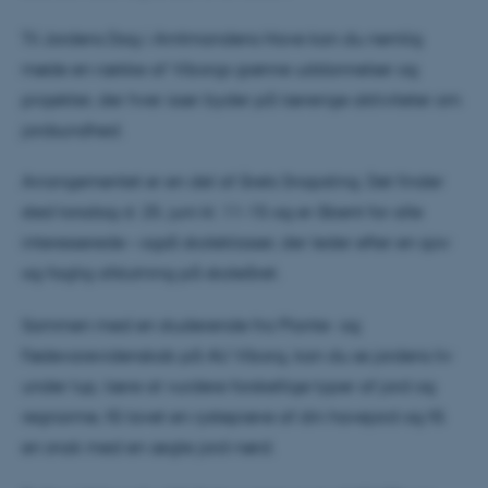
Til Jordens Dag i Amtmandens Have kan du nemlig
møde en række af Viborgs grønne uddannelser og
projekter, der hver især byder på lærerige aktiviteter om
jordsundhed.
Arrangementet er en del af årets Snapsting. Det finder
sted torsdag d. 25. juni kl. 11-15 og er åbent for alle
interesserede – også skoleklasser, der leder efter en sjov
og faglig afslutning på skoleåret.
Sammen med en studerende fra Plante- og
Fødevarevidenskab på AU Viborg, kan du se jordens liv
under lup, lære at vurdere forskellige typer af jord og
regnorme, få lavet en rysteprøve af din havejord og få
en snak med en ægte jord-nørd.