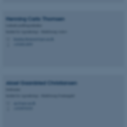
Henning Carlo
Thomsen
Ledende jordbrugstekniker
Institut for Agroøkologi - Markforsøg Askov
henning.thomsen@agro.au.dk
M
+4540614899
P
Aksel Gaardsted
Christiansen
Driftsleder
Institut for Agroøkologi - Markforsøg Foulumgård
agc@agro.au.dk
M
+4520976529
P