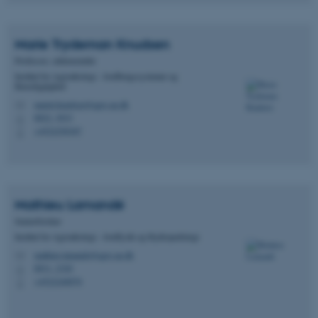
Marie Trydeman
Knudsen
Professor, sektionsleder
Institut for Agroøkologi - Jordbrugssystemer og
Bæredygtighed
mariet.knudsen@agro.au.dk
M
8822, 3033
H
+4522258387
P
Mathieu
Lamandé
Seniorforsker
Institut for Agroøkologi - Jordfysik og Hydropedologi
mathieu.lamande@agro.au.dk
M
8831, 2320
H
+4522240870
P