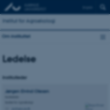
English
Institut for Agroøkologi
Om instituttet
Ledelse
Institutleder
Jørgen Eivind
Olesen
Institutleder
Institut for Agroøkologi
jeo@agro.au.dk
M