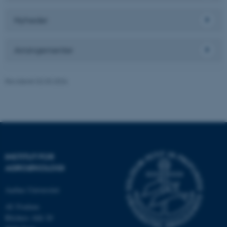
CFTOKEN
Adobe Inc.
eddiprod.au.dk
Nyheder
Arrangementer
Revideret 02.03.2026
OptanonConsent
OneTrust LLC
.pure.au.dk
INSTITUT FOR
AGROØKOLOGI
Aarhus Universitet
AU Foulum
Blichers Allé 20