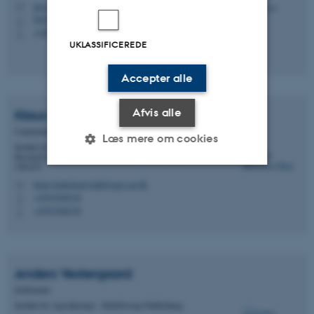
jim.rasmussen@agro.au.dk
M
8820, 2010
H
+4593522699
P
UKLASSIFICEREDE
Accepter alle
Afvis alle
Klaus
Butterbach-Bahl
Centerleder, professor
Læs mere om cookies
Institut for Agroøkologi - Center for Landscape
Research in Sustainable Agricultural Futures - Land-
CRAFT
klaus.butterbach-bahl@agro.au.dk
M
Nødvendige
Statistiske
Marketing
+4593508238
P
+4593508238
P
Funktionelle
Uklassificerede
Anders
Vestergaard
Nødvendige cookies hjælper
Driftsleder
med at gøre hjemmesiden
Institut for Agroøkologi - Markforsøg Flakkebjerg
brugbar ved at aktivere nogle