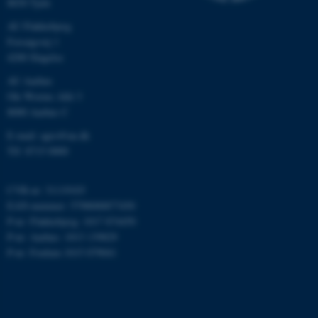
8830 Tjele
AU Flakkebjerg
Forsøgsvej 1
4200 Slagelse
ARRAffinity
Microsoft Corporation
.ofn.au.dk
AU Aarhus
Ole Worms Allé 3
8000 Aarhus C
E-mail: agro@au.dk
Tlf: 8715 0000
PHPSESSID
PHP.net
aarhusbss.app.geckobooking.dk
CVR-nr: 31119103
EAN-nummer: 5798000877450
P-nr: Flakkebjerg: 1017 874450
P-nr: Aarhus: 1013 139829
P-nr: Foulum 1015 079041
PHPSESSID
PHP.net
app.geckobooking.dk