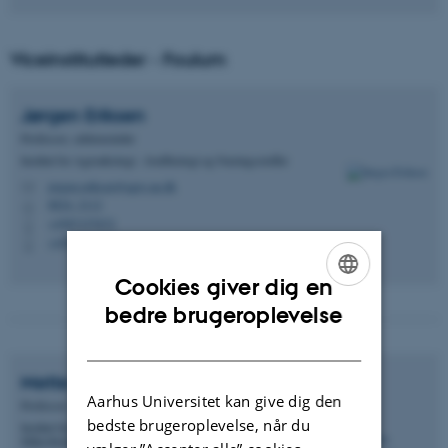
Viceinstitutleder - Foulum
Jørgen
Eriksen
Professor, sektionsleder
Institut for Agroøkologi - Jordbiologi og Næringsstoffer
jorgen.eriksen@agro.au.dk
M
8824, 2112
H
+4587157672
P
+4551680554
P
Cookies giver dig en
ENGLISH
bedre brugeroplevelse
DANISH
Mette Vestergård
Madsen
Aarhus Universitet kan give dig den
Professor
bedste brugeroplevelse, når du
Institut for Agroøkologi - Plantepatologi og
Mikrobiologi