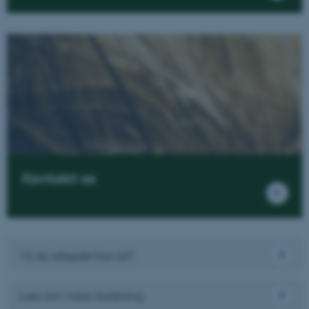
ASP.NET_SessionId
Microsoft Corporation
.au.dk
JSESSIONID
Oracle Corporation
Kontakt os
.au.dk
AWSALBTGCORS
Amazon Web Services, Inc.
airtable.com
Vil du arbejde hos os?
Læs om vores forskning