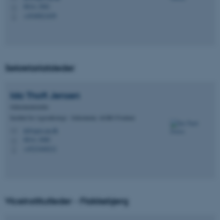
8814, 3081
H
+4540821659
P
Sekretariatsleder
Ida Thoft
Jensen
Sekretariatsleder
Institut for Agroøkologi - Sekretariat, AGRO Foulum
itj@agro.au.dk
M
8814, 3080
H
+4523440212
P
Viceinstitutleder - Flakkebjerg