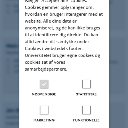
vælger ”Accepter alle” cookies.
mvestergard@agro.au.dk
M
Cookies gemmer oplysninger om,
+4520579426
P
hvordan en bruger interagerer med et
website. Alle dine data er
anonymiseret, og de kan ikke bruges
til at identificere dig direkte. Du kan
altid ændre dit samtykke under
Niels
Holst
Cookies i webstedets footer.
Seniorforsker
Universitetet bruger egne cookies og
niels.holst@agro.au.dk
M
cookies sat af vores
+4587157618
P
samarbejdspartnere.
+4522283340
P
NØDVENDIGE
STATISTISKE
Jim
Rasmussen
Seniorforsker
MARKETING
FUNKTIONELLE
Institut for Agroøkologi - Klima og Vand