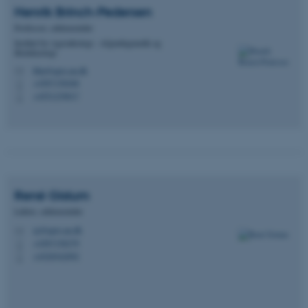
Henrik
Brinch-Pedersen
Professor, sektionsleder
Institut for Agroøkologi - Afgrødegenetik og
Bioteknologi
hbp@agro.au.dk
M
+4587158268
P
+4551239017
P
René
Gislum
Lektor, sektionsleder
rg@agro.au.dk
M
+4587158279
P
+4520542092
P