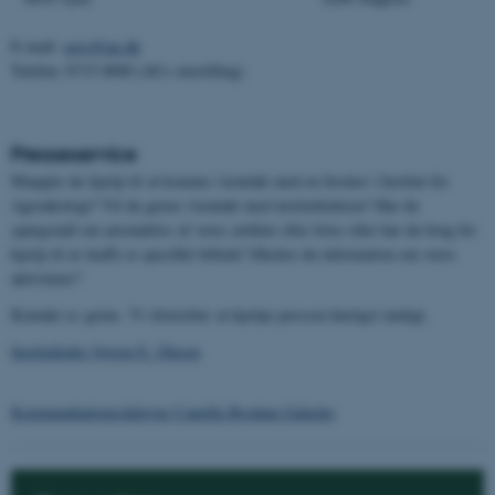
E-mail:
agro@au.dk
Telefon: 8715 0000 (AUs omstilling)
Presseservice
Mangler du hjælp til at komme i kontakt med en forsker i Institut for
Agroøkologi? Vil du gerne i kontakt med institutlederen? Har du
spørgsmål om anvendelse af vores artikler eller fotos eller har du brug for
hjælp til at skaffe et specifikt billede? Ønsker du information om vores
aktiviteter?
Kontakt os gerne. Vi tilstræber at hjælpe pressen hurtigst muligt.
Institutleder Jørgen E. Olesen
Kommunikationsrådgiver Camilla Brodam Galacho