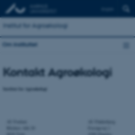
English
Institut for Agroøkologi
Om instituttet
Kontakt Agroøkologi
Institut for Agroøkologi
AU Foulum
AU Flakkebjerg
Blichers Allé 20
Forsøgsvej 1
8830 Tjele
4200 Slagelse