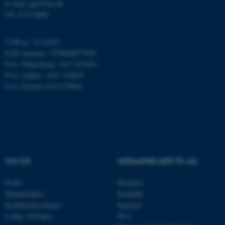
E-mail: agro@au.dk
Tlf: 8715 0000
ASP.NET_SessionId
Microsoft Corporation
.au.dk
CVR-nr: 31119103
EAN-nummer: 5798000877450
P-nr: Flakkebjerg: 1017 874450
P-nr: Aarhus: 1013 139829
JSESSIONID
Oracle Corporation
P-nr: Foulum 1015 079041
.au.dk
ARRAffinity
Microsoft Corporation
.mitstudie.au.dk
OM OS
UDDANNELSER PÅ AU
Profil
Bachelor
esctx
Microsoft Corporation
Medarbejdere
Kandidat
.login.microsoftonline.com
Kontaktoplysninger
Ingeniør
fpc
Ledige stillinger
Ph.d.
Microsoft Corporation
login.microsoftonline.com