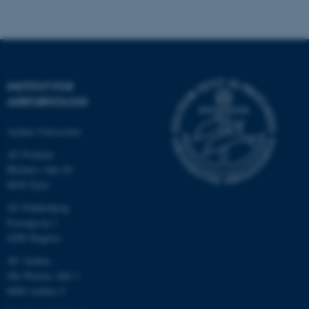
fungerer uden disse cookies.
Navn
Udbyder / Domæne
be_typo_user
TYPO3 Association
INSTITUT FOR
.au.dk
AGROØKOLOGI
Aarhus Universitet
fe_typo_user
Typo3 Association
AU Foulum
.au.dk
Blichers Allé 20
8830 Tjele
AU Flakkebjerg
Forsøgsvej 1
4200 Slagelse
AU Aarhus
Ole Worms Allé 3
8000 Aarhus C