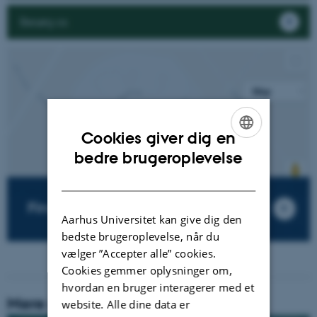
Besøg os
Cookies giver dig en
ENGLISH
bedre brugeroplevelse
DANISH
Find vej på AU
Aarhus Universitet kan give dig den
bedste brugeroplevelse, når du
vælger ”Accepter alle” cookies.
Cookies gemmer oplysninger om,
hvordan en bruger interagerer med et
Mere om instituttet
website. Alle dine data er