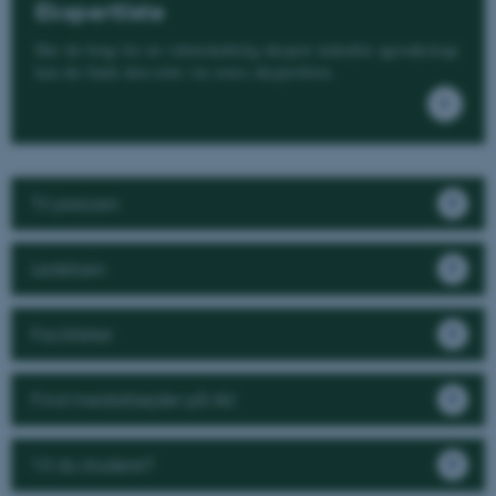
Ekspertliste
Har du brug for en videnskabelig ekspert indenfor agroøkologi
kan du finde den rette via vores ekspertliste.
Til pressen
Ledelsen
Faciliteter
Find medarbejder på AU
Vil du studere?