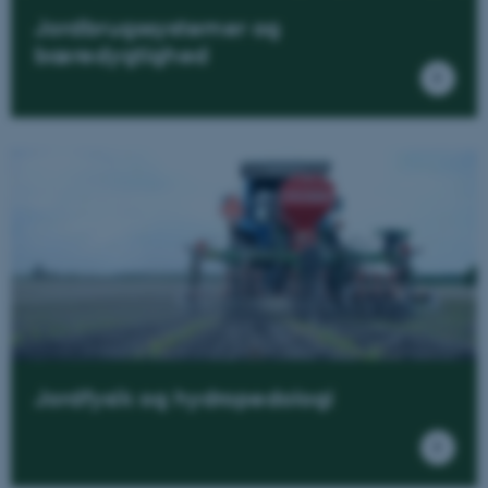
Jordbrugssystemer og
bæredygtighed
Jordfysik og hydropedologi