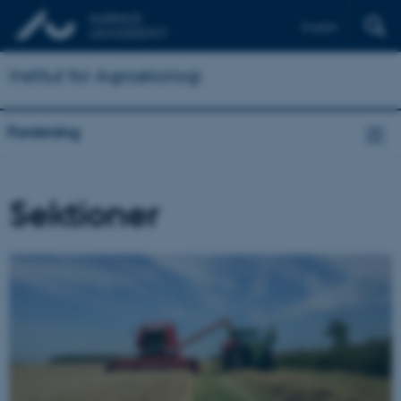
English
Institut for Agroøkologi
Forskning
Sektioner