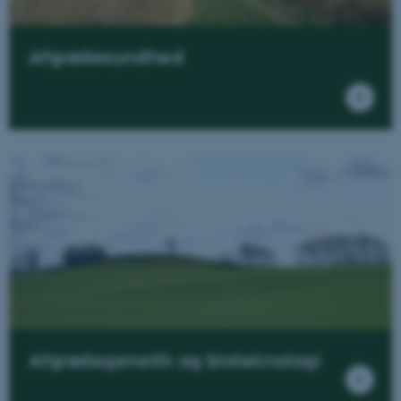
Afgrødesundhed
Afgrødegenetik og bioteknologi