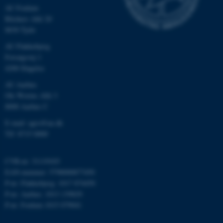
AU Foulum
__cf_bm
Cloudflare Inc.
Blichers Allé 20
.linkedin.com
8830 Tjele
AU Flakkebjerg
Forsøgsvej 1
__cf_bm
Cloudflare Inc.
4200 Slagelse
.twitter.com
AU Aarhus
Ole Worms Allé 3
8000 Aarhus C
ARRAffinitySameSite
Microsoft Corporation
.ofn.au.dk
E-mail: agro@au.dk
Tlf: 8715 0000
CVR-nr: 31119103
cf_clearance
Cloudflare, Inc.
EAN-nummer: 5798000877450
.podbean.com
P-nr: Flakkebjerg: 1017 874450
P-nr: Aarhus: 1013 139829
P-nr: Foulum 1015 079041