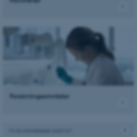
Faciliteter
be_typo_user
TYPO3 Association
.au.dk
fe_typo_user
Typo3 Association
.au.dk
Forskningsområder
ASP.NET_SessionId
Microsoft Corporation
.au.dk
Vil du samarbejde med os?