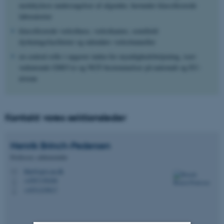
molekylære undersøgelser af afgrøder, herunder klassificerede
laboratorier
klassificerede væksthuse, vækstkamre, semifield
dyrkningsfaciliteter og udendørs væksttunneller
en central rolle i opgaver inden for myndighedsbetjening, især
vedrørende GMO’er og NGT-bestemmelser på nationalt og EU-
niveau
Kontakt vores sektionsleder
Henrik
Brinch-Pedersen
Professor, sektionsleder
hbp@agro.au.dk
M
+4587158268
P
+4551239017
P