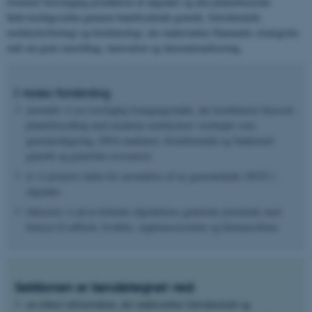
fremmer bæredygtig produktion af afgrøder og den plantebaserede
fødevaredagsorden gennem banebrydende genetik, frøvidenskab,
molekylærbiologi og bioteknologi, der understøtter Danmarks strategiske
mål om grøn omstilling, innovation og internationalisering.
I vores forskning
anvender vi en tværfaglig fremgangsmåde, der kombinerer klassisk
planteforædling med moderne molekylære værktøjer som
genomredigering, DNA-markører, bioinformatik og funktionel
genetik og genetiske ressourcer.
er vi pionerer inden for anvendelse af ny genomteknik (NGT) i
afgrøder.
fokuserer vi på at forbedre afgrødernes genetiske potentiale med
hensyn til udbytte, kvalitet, sygdomsresistens og klimaresiliens
Sektionen er kendetegnet ved:
en robust infrastruktur, der understøtter frøvidenskab og