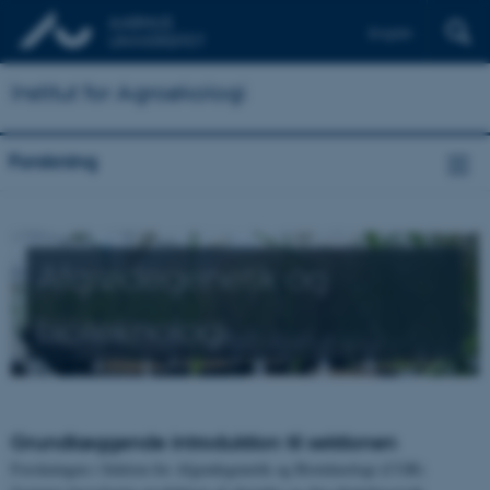
English
Institut for Agroøkologi
Forskning
Afgrødegenetik og
bioteknologi
Grundlæggende introduktion til sektionen
Forskningen i Sektion for Afgrødegenetik og Bioteknologi (CGB)