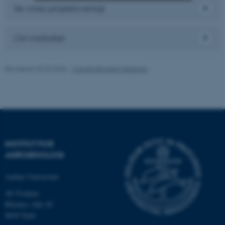
Se vores projektoversigt
Nødvendige
Statistiske
Marketing
Om instituttet
Funktionelle
Uklassificerede
Revideret 02.03.2026
-
Camilla Brodam Galacho
Nødvendige cookies hjælper
med at gøre hjemmesiden
brugbar ved at aktivere nogle
grundlæggende funktioner
som navigation mm.
Hjemmesiden kan ikke
INSTITUT FOR
fungerer uden disse cookies.
AGROØKOLOGI
Aarhus Universitet
AU Foulum
Navn
Udbyder / Domæne
Blichers Allé 20
be_typo_user
TYPO3 Association
8830 Tjele
.au.dk