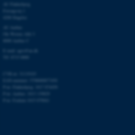
AU Flakkebjerg
Forsøgsvej 1
4200 Slagelse
fe_typo_user
Typo3 Association
.au.dk
AU Aarhus
Ole Worms Allé 3
8000 Aarhus C
E-mail: agro@au.dk
Tlf: 8715 0000
CVR-nr: 31119103
EAN-nummer: 5798000877450
P-nr: Flakkebjerg: 1017 874450
P-nr: Aarhus: 1013 139829
P-nr: Foulum 1015 079041
ASP.NET_SessionId
Microsoft Corporation
.au.dk