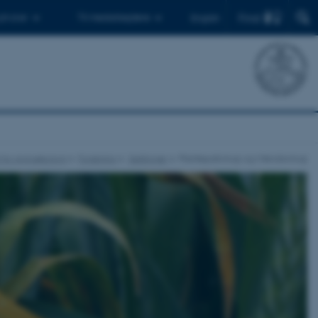
Find
 ph.d.er
Til medarbejdere
English
ut for Agroøkologi
Forskning
Sektioner
Plantepatologi og Mikrobiologi