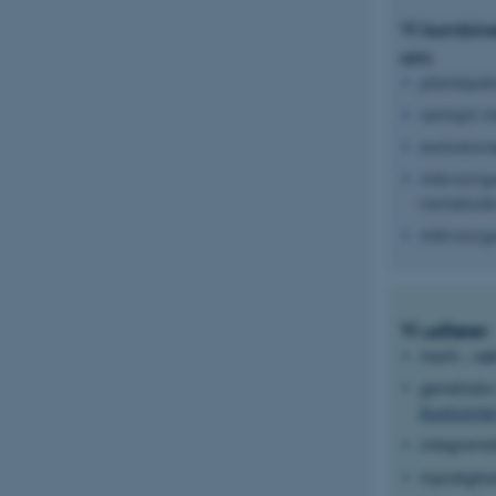
Vi kombine
om:
plantepat
samspil me
evolution
mikroorga
nematoder 
mikroorga
Vi udfører:
mark-, væ
genetiske
Rustcente
integrere
myndighed