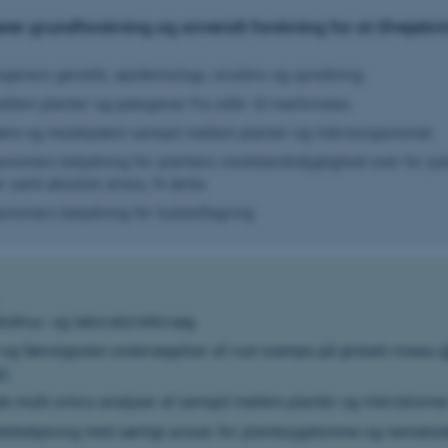
rer grundforskning og anvendt forskning for at tilvejebr
ogeners genetik, epidemiologi, virulens og spredning
llem planter og patogener fra celle- til markniveau
ære og molekylære samspil mellem planter og mikroorganismer
nismers betydning for plantens modstandsdygtighed over for pa
samt abiotisk stress, fx tørke
nismers betydning for kulstoflagring
ksthus- og laboratorieforsøg
 og fænotypiske undersøgelser af rust
-
svampe på globalt niveau (
r
)
de multi-omics-analyser af samspil mellem planter og mikrobiome
sbetjening med særligt ansvar for plantesygdomme og nematod