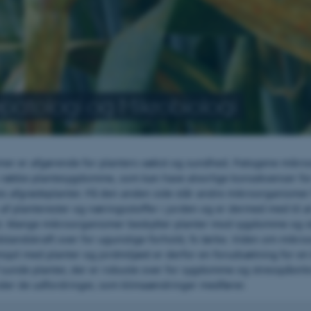
patologi og Mikrobiologi
er er afgørende for planters vækst og sundhed. Patogene mikro
n række plantesygdomme, som kan have alvorlige konsekvenser fo
res afgrødeplanter. På den anden side står andre mikroorganismer
f planterester og næringsstoffer i jorden og er dermed med til a
t. Mange mikroorganismer beskytter planter mod sygdomme og st
standskraft over for ugunstige forhold, fx tørke. Viden om mikr
mspil med planter og jordmiljøet er derfor en forudsætning for e
 sunde planter, der er robuste over for sygdomme og stresspåvirk
nder de udfordringer, som klimaændringer medfører.