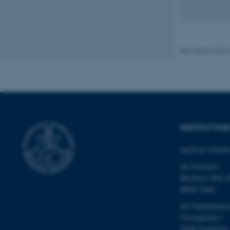
esctx
fpc
Revideret 10.04
__cf_bm
__cf_bm
INSTITUT F
__cf_bm
Aarhus Univer
AU Foulum
Blichers Allé 2
ARRAffinitySameSite
8830 Tjele
AU Flakkebjer
Forsøgsvej 1
cf_clearance
4200 Slagelse