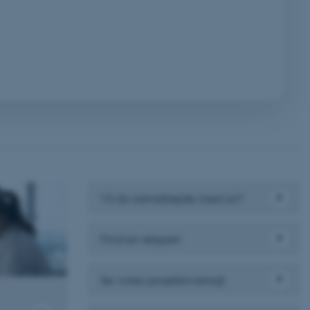
 vores CMS-udbyder,
identificere en backend-
bruger er logget ind i
rbundet med Typo3-
emet. Det bruges generelt
ntifikator for at gøre det
præferencer, men i mange
 ikke nødvendigt, da det
lt af platformen, skønt
webstedsadministratorer. I
dstillet til at blive
en browsersession. Det
entifikator i stedet for
Vil du samarbejde med os?
ose platform session
emmesider, som er skrevet
gi. Den bruges af serveren
onym brugersession.
Find en ekspert
session cookie, brugt af
Bruges normalt til at
ugersession af serveren.
Se vores projektoversigt
ebsites run on the Windows
is used for load balancing