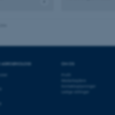
to make sure the visitor
to the same server in an
Session
This cookie is used by Mi
Microsoft Corporation
your login information
.login.microsoftonline.com
4 uger 2
This cookie is used by Mi
Microsoft Corporation
.2026
dage
your login information
login.microsoftonline.com
29
This cookie is used to d
Cloudflare Inc.
minutter
humans and bots. This is
.pure.au.dk
59
website, in order to mak
sekunder
of their website.
29
This cookie is used to d
Cloudflare Inc.
minutter
humans and bots. This is
.linkedin.com
59
website, in order to mak
sekunder
of their website.
OR AGROØKOLOGI
OM OS
29
This cookie is used to d
Cloudflare Inc.
minutter
humans and bots. This is
.twitter.com
sitet
Profil
58
website, in order to mak
Medarbejdere
sekunder
of their website.
Kontaktoplysninger
0
Session
When using Microsoft Az
Microsoft Corporation
Ledige stillinger
and enabling load balanc
.ofn.au.dk
that requests from one v
are always handled by t
g
cluster.
1 år
This cookie is used by t
Cloudflare, Inc.
identify trusted web traf
.podbean.com