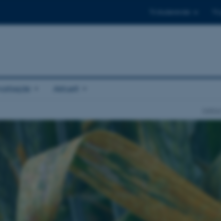
Til studerende
Til
arbejde
Aktuelt
Instit