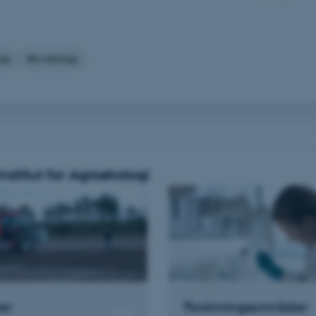
Udbyder / Domæne
Udløb
Beskrivelse
30
Denne cookie sættes af
TYPO3 Association
minutter
TYPO3, og bruges til at 
.au.dk
session, når en backend-
ogy
Microbiology
TYPO3 eller Frontend.
30
Dette cookienavn er fo
Typo3 Association
minutter
webindholdsstyringssyst
.au.dk
som en brugersessionside
muligt at gemme bruger
tilfælde er det muligvis
kan indstilles ved defau
dette kan forhindres af 
de fleste tilfælde er det in
ødelagt i slutningen af 
stitut for Agroøkologi
indeholder en tilfældig id
specifikke brugerdata.
Session
Denne cookie er en purp
Microsoft Corporation
cookie, der bruges af hj
.au.dk
i Microsoft .net- teknolo
til at opretholde en an
Session
Generel formål platform 
Oracle Corporation
websteder skrevet i JSP. 
.au.dk
opretholde en anonym br
Session
This cookie is set by w
Microsoft Corporation
Forskningsområder
ter
Azure cloud platform. It 
.mitstudie.au.dk