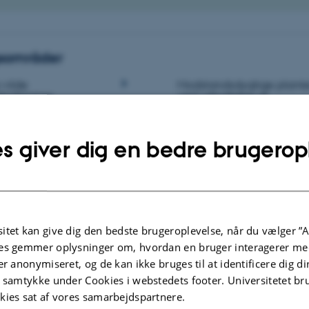
gsområder
 vilde
Modstandsdygtige plante
krobiomer
ved udnyttelse af
mikrobiomer
s giver dig en bedre brugerop
ciliteter
mråde i cirklen for at se en kort beskrivelse.
itet kan give dig den bedste brugeroplevelse, når du vælger ”A
es gemmer oplysninger om, hvordan en bruger interagerer med
er anonymiseret, og de kan ikke bruges til at identificere dig d
t samtykke under Cookies i webstedets footer. Universitetet br
kies sat af vores samarbejdspartnere.