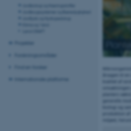
Jordbiologi og Næringsstoffer
Jordbrugssystemer og Bæredygtighed
Jordfysik og Hydropedologi
Klima og Vand
Land-CRAFT
Plante
Projekter
Forskningsområder
Find en forsker
Mikroorganism
årsagen til e
Internationale platforme
kvalitet af vo
omsætningen a
planters væks
generelle mod
biologi og sa
produktion af
miljøet, heru