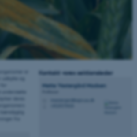
organismer er
Kontakt vores sektionsleder
r udbytte og
Mette Vestergård
Madsen
 for
t understøtte
Professor
yrker deres
mvestergard@agro.au.dk
M
oorganismers
+4520579426
P
n bæredygtig
ninger fra