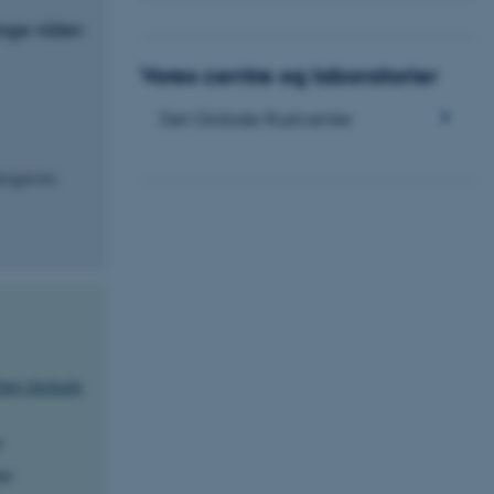
inge viden
Vores centre og laboratorier
Det Globale Rustcenter
togener,
Det Globale
r
er