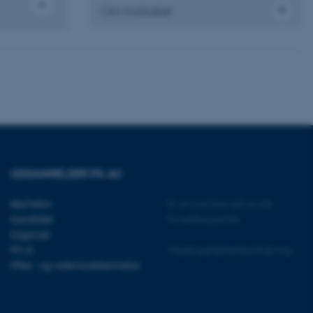
 page requests are routed
Om instituttet
y browsing session.
crosoft to securely verify
crosoft to securely verify
istinguish between
 beneficial for the
e valid reports on the use
istinguish between
 beneficial for the
e valid reports on the use
UDDANNELSER PÅ AU
istinguish between
 beneficial for the
Bachelor
©
—
Cookies på au.dk
e valid reports on the use
Kandidat
Privatlivspolitik
Ingeniør
ure as a hosting platform
Ph.d.
Tilgængelighedserklæring
ing, this cookie ensures
isitor browsing session
Efter- og videreuddannelse
he same server in the
he CloudFlare service to
fic and override any