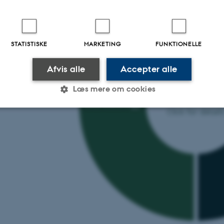
STATISTISKE
MARKETING
FUNKTIONELLE
Afvis alle
Accepter alle
Læs mere om cookies
Facilities
Microbiology
Click for detail
Statistiske
Marketing
Funktionelle
es hjælper med at gøre hjemmesiden brugbar ved at aktiv
nktioner som navigation mm. Hjemmesiden kan ikke funge