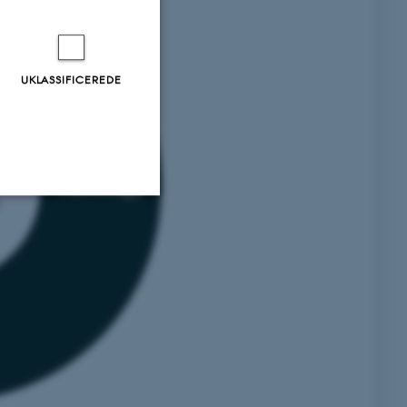
UKLASSIFICEREDE
Pathology
s
Uklassificerede
ere nogle
rer uden disse