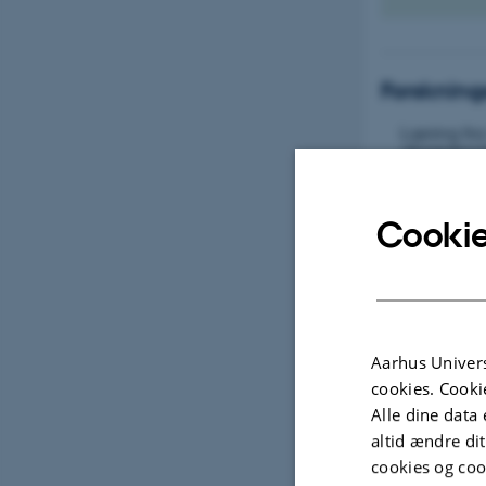
Forsknin
Læring fra
afgrødemi
Cookie
Vores fa
Klik på et o
Aarhus Univers
cookies. Cooki
Alle dine data 
altid ændre di
cookies og coo