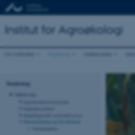
Institut for Agroøkologi
Om instituttet
Forskning
Uddannelse
Sam
Forskning
Sektioner
Agerlandets biodiversitet
Afgrødesundhed
Afgrødegenetik og bioteknologi
Plantepatologi og Mikrobiologi
Medarbejdere