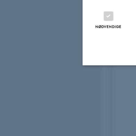
NØDVENDIGE
Nødvendige
Nødvendige cooki
grundlæggende fu
cookies.