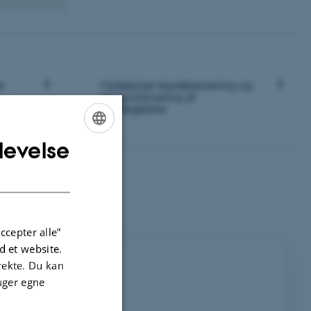
r
Molekylær karakterisering og
diagnosticering af
skadegørere
levelse
ENGLISH
DANISH
ccepter alle”
 et website.
irekte. Du kan
uger egne