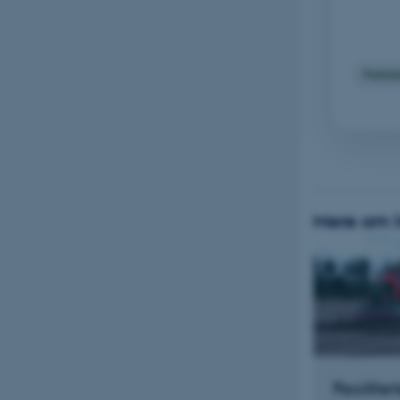
Navn
be_typo_user
Pathol
fe_typo_user
Mere om In
ASP.NET_SessionId
JSESSIONID
ARRAffinity
Facilite