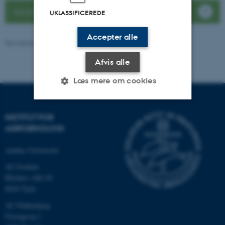
Kontakt instituttet
UKLASSIFICEREDE
Accepter alle
Revideret 04.08.2026
Afvis alle
Læs mere om cookies
INSTITUT FOR
Nødvendige
Statistiske
Marketing
AGROØKOLOGI
Funktionelle
Uklassificerede
Aarhus Universitet
AU Foulum
Blichers Allé 20
Nødvendige cookies hjælper
8830 Tjele
med at gøre hjemmesiden
brugbar ved at aktivere nogle
AU Flakkebjerg
grundlæggende funktioner
Forsøgsvej 1