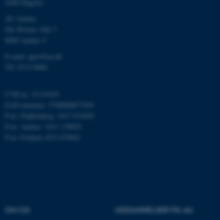
4200 Slagelse
som navigation mm.
Hjemmesiden kan ikke
AU Aarhus
fungerer uden disse cookies.
Ole Worms Allé 3
8000 Aarhus C
E-mail: agro@au.dk
Tlf: 8715 0000
Navn
Udbyder / Domæne
be_typo_user
TYPO3 Association
.au.dk
CVR-nr: 31119103
EAN-nummer: 5798000877450
P-nr: Flakkebjerg: 1017 874450
P-nr: Aarhus: 1013 139829
fe_typo_user
Typo3 Association
P-nr: Foulum 1015 079041
.au.dk
OM OS
UDDANNELSER PÅ AU