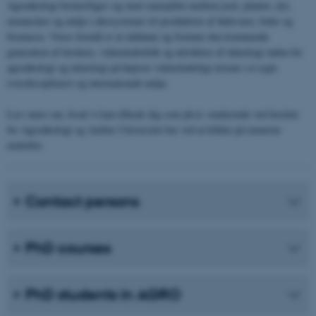
Agroøkologi beskæftiger sig med samspillet mellem jord, planter, dyr,
mennesker og miljø i økosystemer til produktion af fødevarer, foder og
biomasse. Vores formål er at uddanne og fremme den kommende
generation af forskere, videnskabsfolk og udviklere af teknologi inden for
agroøkologi og teknologi på højeste videnskabeligt niveau i et ægte
tværdisciplinært og internationalt miljø.
Læs mere om, hvad vi kan tilbyde dig som ph.d.-studerende ved Institut
for Agroøkologi og Aarhus Universitet her ved at klikke på emnerne
nedenfor.
Contact persons
PhD courses
PhD students in AGRO