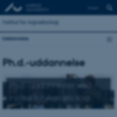
English
Institut for Agroøkologi
Uddannelse
Ph.d.-uddannelse
Ph.d.-uddannelser ved
Institut for Agroøkologi