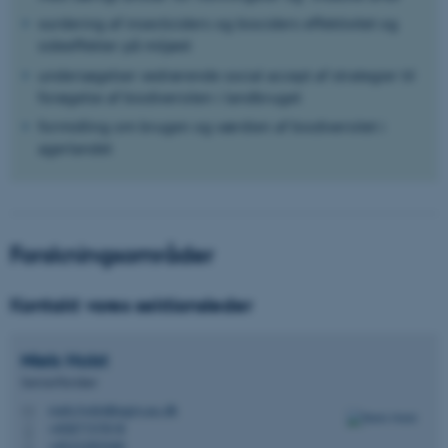
vurdering af insecticiders og biociders effektivitet og
sideeffekter på miljøet
undersøgelser vedrørende social accept af strategier til
forøgelse af biodiversiten i landbruget
formidling om brugen og værdien af biodiversitet i
agerlandet
Forskningsområder
Kontakt vores sektionsleder
Niels
Holst
Seniorforsker
niels.holst@agro.au.dk
M
+4587157618
P
+4522283340
P