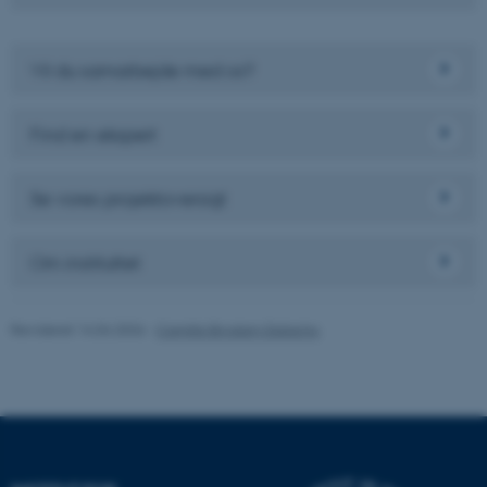
Vil du samarbejde med os?
Find en ekspert
Se vores projektoversigt
ASP.NET_SessionId
Microsoft Corporation
.au.dk
Om instituttet
Revideret 14.04.2026
-
Camilla Brodam Galacho
JSESSIONID
Oracle Corporation
.au.dk
AWSALBTGCORS
Amazon Web Services, Inc.
airtable.com