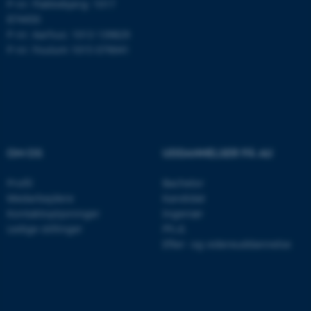
P-nr: Flakkebjerg: 1017
874450
P-nr: Aarhus: 1013 139829
P-nr: Foulum 1015 079041
ARRAffinity
Microsoft Corporation
.ofn.au.dk
OM OS
UDDANNELSER PÅ AU
Profil
Bachelor
Medarbejdere
Kandidat
Kontaktoplysninger
Ingeniør
PHPSESSID
PHP.net
aarhusbss.app.geckobooking.dk
Ledige stillinger
Ph.d.
Efter- og videreuddannelse