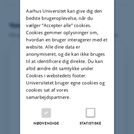
Aarhus Universitet kan give dig den
bedste brugeroplevelse, når du
Vores faciliteter
vælger ”Accepter alle” cookies.
Cookies gemmer oplysninger om,
Klik på et område i cirklen for at se en kort beskrivelse.
hvordan en bruger interagerer med et
website. Alle dine data er
anonymiseret, og de kan ikke bruges
til at identificere dig direkte. Du kan
altid ændre dit samtykke under
Cookies i webstedets footer.
Network
ALMaSS
Resources
Simulation Systems
Universitetet bruger egne cookies og
cookies sat af vores
samarbejdspartnere.
Faciliteter
Klik for detaljer
Insect
Applications
Monitoring
NØDVENDIGE
STATISTISKE
Pollinators &
Biodiversity