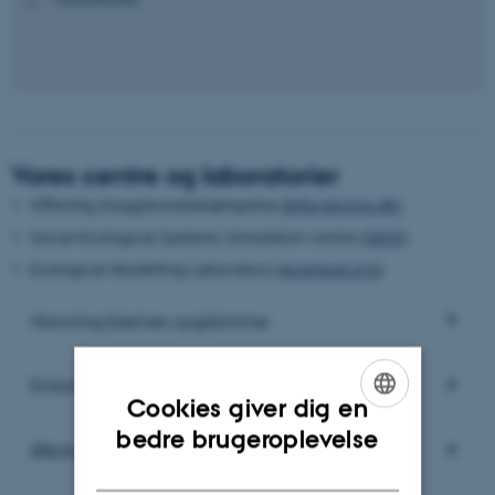
Vores centre og laboratorier
Offentlig bisygdomsbekæmpelse (
biforskning.dk
)
Social-Ecological Systems Simulation centre (
SESS
)
Ecological Modelling Laboratory (
ecolmod.org
)
Honning biernes sygdomme
Entomologi
Cookies giver dig en
ENGLISH
bedre brugeroplevelse
Økologisk modellering
DANISH