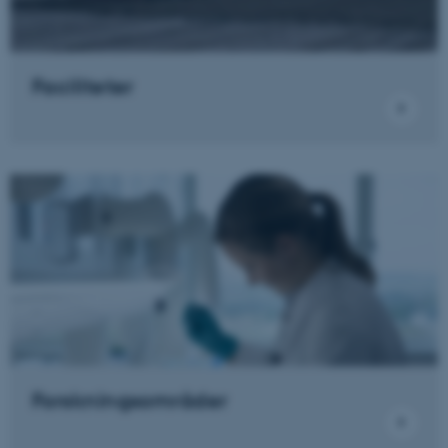
Nødvendige cookies hjælper
med at gøre hjemmesiden
brugbar ved at aktivere nogle
Faciliteter
grundlæggende funktioner
som navigation mm.
Hjemmesiden kan ikke
fungerer uden disse cookies.
Navn
Udbyder / Domæne
be_typo_user
TYPO3 Association
.au.dk
fe_typo_user
Typo3 Association
Forskningsområder
.au.dk