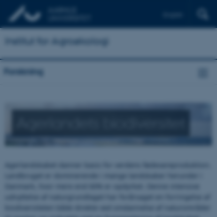
English
Institut for Agroøkologi
Forskning
Agerlandets biodiversitet
Agerlandskabet danner basis for verdens fødevareproduktion.
Landbruget er dominerende i mange landskaber herunder i
Danmark, hvor mere end 60% er opdyrket. Denne intensive
udnyttelse af naturgrundlaget har forårsaget en forringelse af
biodiversiteten både direkte ved omdannelse af naturområder