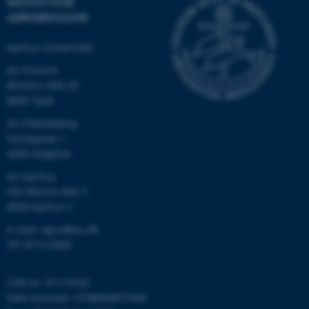
INSTITUT FOR
AGROØKOLOGI
Aarhus Universitet
CFTOKEN
Adobe Inc.
AU Foulum
eddiprod.au.dk
Blichers Allé 20
8830 Tjele
AU Flakkebjerg
Forsøgsvej 1
4200 Slagelse
AU Aarhus
Ole Worms Allé 3
8000 Aarhus C
OptanonConsent
OneTrust LLC
.pure.au.dk
E-mail: agro@au.dk
Tlf: 8715 0000
CVR-nr: 31119103
EAN-nummer: 5798000877450