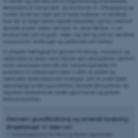
til marker og indirekte ved en fragmentering af landskabet.
Bestandene af mange dyre- og plantearter er i tilbagegang og
truede, da de har svært ved at holde fodfæste i et landskab,
hvor der er langt mellem egnede levesteder, og hvor intensivt
dyrkede arealer skaber barrierer for deres færdsel. Vi ser
biodiversitet som et gode
-
både i sig selv og som en værdifuld
ressource for landbruget og samfundet som helhed.
Vi arbejder tværfagligt for gennem forskning, innovation og
uddannelse at skabe mere robuste agro-økosystemer. Gennem
vores samarbejde med alle led i beslutningskæden fra
praktikere til embedsværk sigter vi efter at udvikle og
iværksætte evidensbaserede strategier, som vil understøtte
bæredygtige landbrugspraktikker, beskytte økosystemer og
tilgodese lokalsamfund, landbrugserhvervet og globale
fødevaresystemer.
Gennem grundforskning og anvendt forskning
tilvejebringer vi viden om
livsbetingelserne for flora og fauna i agerlandet