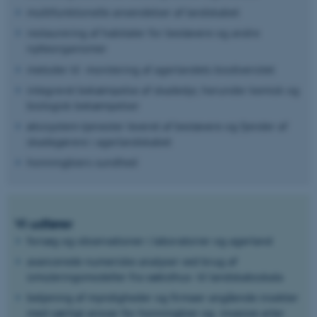
multifunktionelle anvendelser af landskabet
restaurering af habitater for bestøvere og andre
nytteorganismer
metoder til monitering af agerlandets biodiversitet
integreret bekæmpelse af skadedyr, herunder kemisk og
biologisk bekæmpelser
økosystem-tjenester leveret af bestøvere og fjender af
skadegørere i agerlandskabet
honningbiers sundhed
Vi udfører
forsøg og observationer i laboratorier og agerland
avancerede numeriske analyser ved brug af
simuleringsmodeller fra væksthus- til landskabsskala
betjening af myndigheder og firmaer angående insekter
med særligt ansvar for honningbier og invasive arter