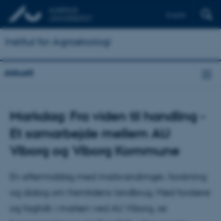
English
Institut for Agroøkologi
Aktuelt
Markdag: Fra viden til handling -
Et samarbejde mellem AU
Viborg og Viborg Kommune
En eftermiddag med markvandringer, forskning
og dialog om fremtidens landbrug. Mød forskere
og fagfolk i marken ved AU Viborg, se