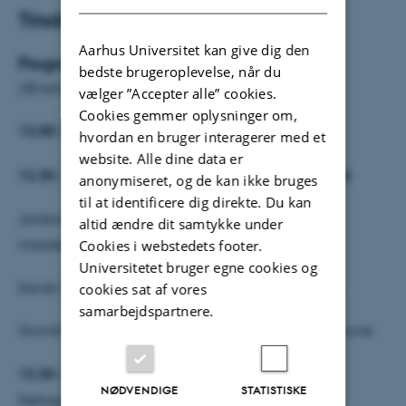
Tirsdag d. 23. juni 2026
Aarhus Universitet kan give dig den
Program
bedste brugeroplevelse, når du
(Ændringer kan forekomme)
vælger ”Accepter alle” cookies.
Cookies gemmer oplysninger om,
12.00:
Pølsevognen åbner
hvordan en bruger interagerer med et
website. Alle dine data er
12.30 – Programstart i maskinhallen på Foulumgård:
anonymiseret, og de kan ikke bruges
til at identificere dig direkte. Du kan
Jordsundhed, direktiv for jordmonitering og
altid ændre dit samtykke under
masseeksperimentet v. professor Mogens Greve
Cookies i webstedets footer.
Universitetet bruger egne cookies og
Dansk netværk for jordsundhed v. Thomas Bohsen
cookies sat af vores
samarbejdspartnere.
Grundvand og lokale perspektiver v. Viborg Kommune
13.30 – Markvandring og faglige stationer:
NØDVENDIGE
STATISTISKE
Deltagerne går rundt mellem stationerne i mindre