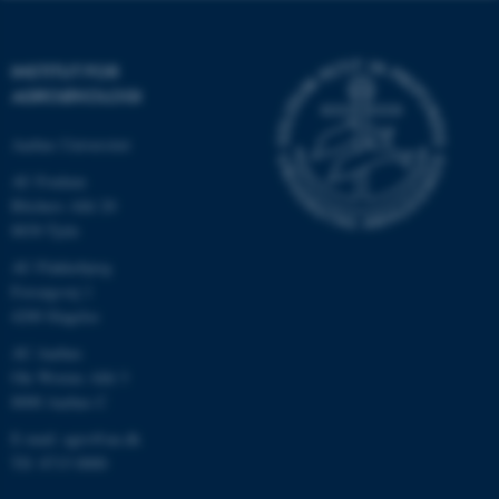
INSTITUT FOR
AGROØKOLOGI
Aarhus Universitet
AU Foulum
Blichers Allé 20
8830 Tjele
AU Flakkebjerg
ASP.NET_SessionId
Microsoft Corporation
.au.dk
Forsøgsvej 1
4200 Slagelse
AU Aarhus
Ole Worms Allé 3
JSESSIONID
Oracle Corporation
8000 Aarhus C
.au.dk
E-mail: agro@au.dk
Tlf: 8715 0000