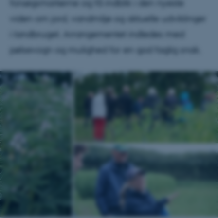
forsøgsmarkerne og få indblik i den nyeste
viden om jord, vandmiljø og aktuelle udviklinger
i landbruget. Arrangementet indledes med
pølsevogn og mulighed for en god faglig snak.