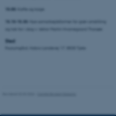
15.00:
Kaffe og kage
Nødvendige cookies hjælper
med at gøre hjemmesiden
15.10-15.30:
Nye samarbejdsformer for grøn omstilling
brugbar ved at aktivere nogle
og tak for i dag v. lektor Martin Hvarregaard Thorsøe
grundlæggende funktioner
som navigation mm.
Sted
Hjemmesiden kan ikke
Foulumgård, Hobro Landevej 17, 8830 Tjele
fungerer uden disse cookies.
Navn
Udbyder / Domæne
be_typo_user
TYPO3 Association
.au.dk
Revideret 02.03.2026
-
Camilla Brodam Galacho
fe_typo_user
Typo3 Association
.au.dk