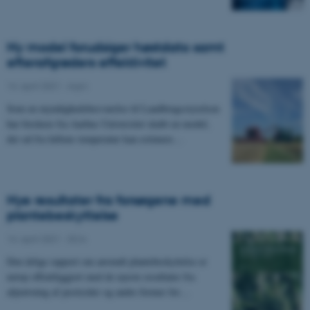
Ny model forudsiger høstdato samt
efterafgrøders effektivitet
14. april 2021
-
Agro
Som en myndighedsbesvarelse til Landbrugsstyrelsen
har forskere fra Aarhus Universitet skabt en model,
der ud fra luftens temperatur kan estimere…
Nye resultater fra forsøgene med
plantebeskyttelse
14. april 2021
-
DCA
Den årlige rapport om anvendt plantebeskyttelse er
netop offentliggjort med de nyeste resultater fra
afprøvning af pesticider og andre former for…