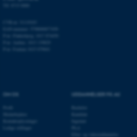
Tlf: 8715 0000
CVR-nr: 31119103
EAN-nummer: 5798000877450
P-nr: Flakkebjerg: 1017 874450
P-nr: Aarhus: 1013 139829
P-nr: Foulum 1015 079041
ASP.NET_SessionId
Microsoft Corporation
.au.dk
OM OS
UDDANNELSER PÅ AU
Profil
Bachelor
Medarbejdere
Kandidat
JSESSIONID
Oracle Corporation
.au.dk
Kontaktoplysninger
Ingeniør
Ledige stillinger
Ph.d.
Efter- og videreuddannelse