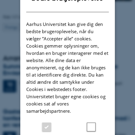
DANISH
Side 113 af 130
Aarhus Universitet kan give dig den
113
Forrige
1
…
112
114
…
130
Næste
bedste brugeroplevelse, når du
vælger ”Accepter alle” cookies.
Cookies gemmer oplysninger om,
hvordan en bruger interagerer med et
Arrangementer
website. Alle dine data er
Summer course: Bioactive Molecules in the
anonymiseret, og de kan ikke bruges
Environment
til at identificere dig direkte. Du kan
altid ændre dit samtykke under
12 dage,
Mandag
10.
august 2026,
kl. 08:00
-
21. august
10
Cookies i webstedets footer.
AUG.
Universitetet bruger egne cookies og
cookies sat af vores
samarbejdspartnere.
Gastronomy in Transition: International
konference i Aarhus udforsker fremtidens mad i
en verden i krise
4 dage,
Mandag
28.
september 2026,
kl. 17:00
-
1. oktober