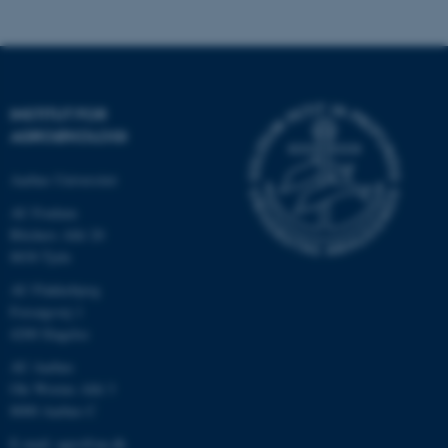
Nødvendige cookies hjælper
med at gøre hjemmesiden
INSTITUT FOR
brugbar ved at aktivere nogle
AGROØKOLOGI
grundlæggende funktioner
som navigation mm.
Aarhus Universitet
Hjemmesiden kan ikke
AU Foulum
fungerer uden disse cookies.
Blichers Allé 20
8830 Tjele
AU Flakkebjerg
Navn
Udbyder / Domæne
Forsøgsvej 1
4200 Slagelse
be_typo_user
TYPO3 Association
.au.dk
AU Aarhus
Ole Worms Allé 3
8000 Aarhus C
fe_typo_user
Typo3 Association
E-mail: agro@au.dk
.au.dk