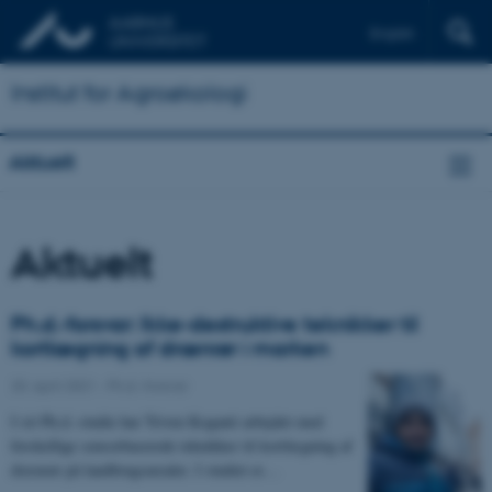
English
Institut for Agroøkologi
Aktuelt
Aktuelt
Ph.d.-forsvar: Ikke-destruktive teknikker til
kortlægning af drænrør i marken
20. april 2021
-
Ph.d.-forsvar
I sit Ph.d.-studie har Triven Koganti arbejdet med
forskellige sensorbaserede teknikker til kortlægning af
drænrør på landbrugsarealer. I studiet er…