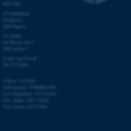
8830 Tjele
AU Flakkebjerg
Forsøgsvej 1
4200 Slagelse
AU Aarhus
ASP.NET_SessionId
Ole Worms Allé 3
Microsoft Corporation
.au.dk
8000 Aarhus C
E-mail: agro@au.dk
Tlf: 8715 0000
JSESSIONID
Oracle Corporation
.au.dk
CVR-nr: 31119103
EAN-nummer: 5798000877450
P-nr: Flakkebjerg: 1017 874450
P-nr: Aarhus: 1013 139829
AWSALBTGCORS
Amazon Web Services, Inc.
P-nr: Foulum 1015 079041
airtable.com