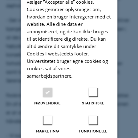
vælger ”Accepter alle” cookies.
sløjfning af dræn på blandt andet tørvearealer.
Cookies gemmer oplysninger om,
hvordan en bruger interagerer med et
- Det vil betyde, at græsset i højere grad fremover bliver
website. Alle dine data er
bjerget i våd tilstand, ligesom der kan være interesse i,
anonymiseret, og de kan ikke bruges
at der på visse vandlidende arealer etableres nye
til at identificere dig direkte. Du kan
altid ændre dit samtykke under
højtydende græstyper. Det er derfor vigtigt, at
Cookies i webstedets footer.
konsekvenserne af disse forhold bliver undersøgt i
Universitetet bruger egne cookies og
forhold til biomasseproduktion, drivhusgasemissioner
cookies sat af vores
samt lagring og håndtering, siger Claus Aage Grøn
samarbejdspartnere.
Sørensen.
Forskningsprojektet er delt op i en række arbejdspakker.
NØDVENDIGE
STATISTISKE
En af dem har særligt fokus på biogas, hvor intentionen
er at videreudvikle og optimere teknologien, der
håndterer græs fra ekstensive arealer til biogas.
MARKETING
FUNKTIONELLE
- Vi kan øge energiudbyttet og minimere tabet af