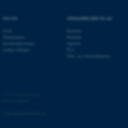
CFTOKEN
Adobe Inc.
eddiprod.au.dk
OM OS
UDDANNELSER PÅ AU
Profil
Bachelor
Medarbejdere
Kandidat
Kontaktoplysninger
Ingeniør
Ledige stillinger
Ph.d.
Efter- og videreuddannelse
OptanonConsent
OneTrust LLC
.pure.au.dk
©
—
Cookies på au.dk
Privatlivspolitik
Tilgængelighedserklæring