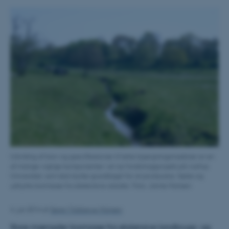
Udviklng af krav og specifikationer til lette bjærgningsmaskiner er en
af mange vigtige komponenter i et nyt forskningsprojekt på Aarhus
Universitet, som skal styrke grundlaget for at producere, høste og
udnytte biomasse fra ekstensive arealer. Foto: Janne Hansen
4. juli 2014
af
Søren Tobberup Hansen
Store mængder biomasse fra ekstensive landbrugs- og