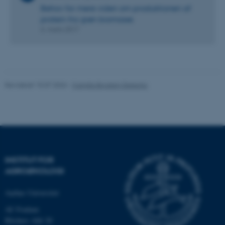
brugbar ved at aktivere nogle
Behov for mere viden om produktionen af
grundlæggende funktioner
protein fra grøn biomasse
som navigation mm.
6. marts 2017
Hjemmesiden kan ikke
fungerer uden disse cookies.
Revideret 15.07.2026
-
Camilla Brodam Galacho
Navn
Udbyder / Domæne
be_typo_user
TYPO3 Association
.au.dk
fe_typo_user
Typo3 Association
INSTITUT FOR
.au.dk
AGROØKOLOGI
Aarhus Universitet
AU Foulum
Blichers Allé 20