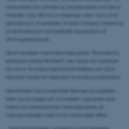
naturarealer kan udvikles og udnyttes bedre, end det er
tilfældet i dag. Det kan for eksempel være i form af en
optimering af anvendelsen af græs til biogas, forbedring
af recirkulering af næringsstoffer og reduktion af
drivhusgasemissioner.
Det er hensigten med forskningsprojektet ”Biomasse fra
ekstensive arealer (BioXeks)”, som netop har modtaget
6,5 mio. kr. fra forskningsinitiativet BioBase, som DCA –
Nationalt Center for Fødevarer og Jordbrug koordinerer.
Seniorforsker Claus Aage Grøn Sørensen er projektets
leder, og han peger på, at projektet i udpræget grad
kræver en tværdisciplinær forskningsindsats, så
vidensgrundlaget inden for en række felter løftes.
- Vores fokusområder i projektet er at få afdækket