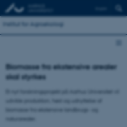
English
Institut for Agroøkologi
Biomasse fra ekstensive arealer
skal styrkes
Et nyt forskningsprojekt på Aarhus Universitet vil
udvikle produktion, høst og udnyttelse af
biomasse fra ekstensive landbrugs- og
naturarealer.