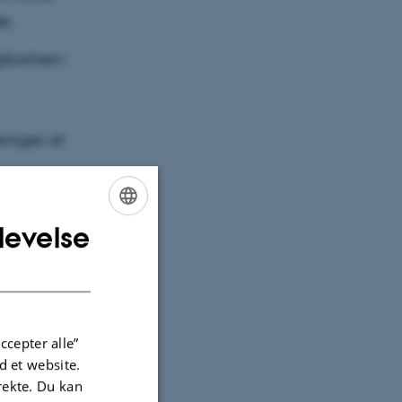
øb.
tbarhed i
ringen af
levelse
ENGLISH
DANISH
tiv
ccepter alle”
 et website.
trækkelig
irekte. Du kan