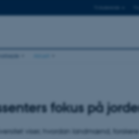
Til studerende
Til
arbejde
Aktuelt
ssenters fokus på jord
versitet viser, hvordan landmænd, forskere 