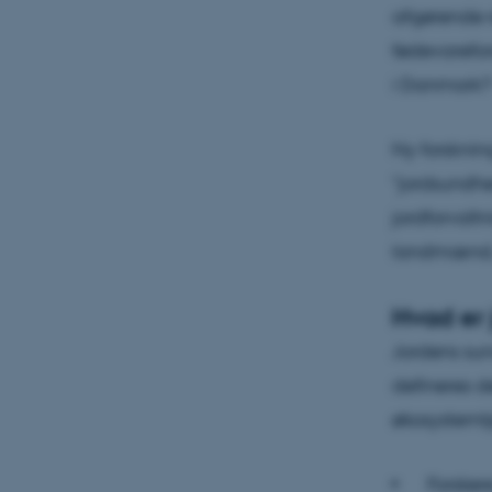
afgørende r
fødevarefo
i Danmark?
Ny forskning
"jordsundhe
jordforvalt
landmænd, r
Hvad er
Jordens sun
defineres d
økosystemtje
Forsker