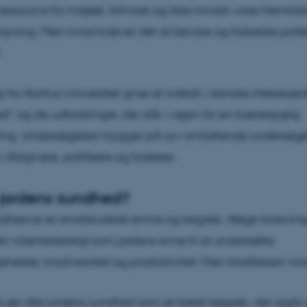
essource for miljøet, klimaet og ikke mindst vores fremtid
rsyning. Men hvad kræver det at bevare og forbedre jord
 fra Aarhus Universitet giver et indblik i danske interessen
d" og de udfordringer, der står i vejen for en bæredygtig
ning. Undersøgelsen bygger på syv omfattende undersøge
ådgivere, politikere og forskere.
 jordens sundhed?
dhed er et omdiskuteret emne og begreb. Ifølge forsknin
et videnskabeligt som jordens evne til at understøtte
nester, biodiversitet og produktivitet. Men forståelsen vari
e ser ofte jordens sundhed som et bredt begreb, der også 