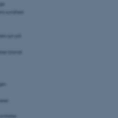
ige
ens sundhed
ters syn på
lser blandt
gen
erer:
omfatter