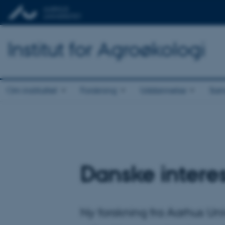
Institut for Agroøkologi
Om instituttet
Forskning
Uddannelse
Sam
Danske intere
Ny forskning fra Aarhus Uni