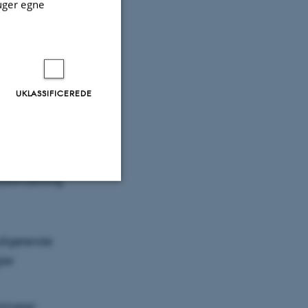
uger egne
 og bedre
UKLASSIFICEREDE
dforvaltning
Uklassificerede
r afgørende
ler
ere nogle
rer uden disse
rimerer