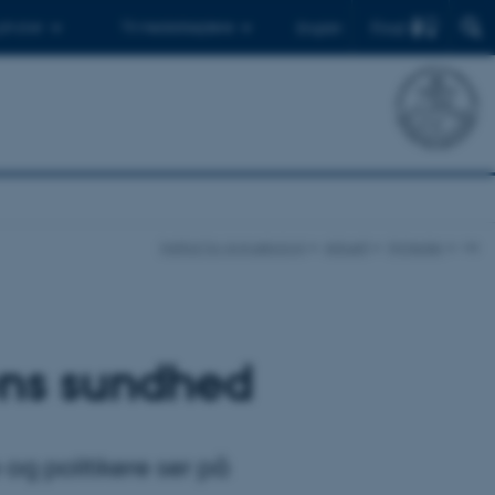
Find
 ph.d.er
Til medarbejdere
English
Institut for Agroøkologi
Aktuelt
Nyheder
vis
ens sundhed
og politikere ser på