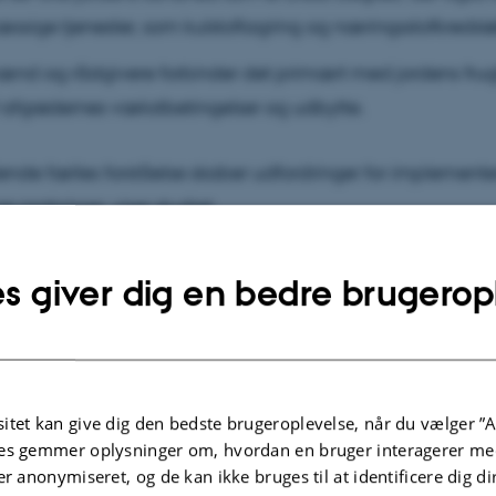
ssige tjenester, som kulstoflagring og næringsstofkredsl
nd og rådgivere forbinder det primært med jordens frug
 afgrødernes vækstbetingelser og udbytte.
de fælles forståelse skaber udfordringer for implemente
praksisser, viser studiet.
s giver dig en bedre brugerop
: Hovedpunkter fra forskningen
dringer
: Tab af organisk materiale, jordpakning og ineffek
sstofudnyttelse.
itet kan give dig den bedste brugeroplevelse, når du vælger ”A
es gemmer oplysninger om, hvordan en bruger interagerer med
rer
: Økonomisk pres, videnskløft og manglende eller utils
er anonymiseret, og de kan ikke bruges til at identificere dig d