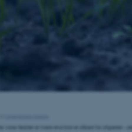
af
Camilla Brodam Galacho
r vores fødder er mere end blot et såbed for afgrøder – d