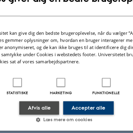
dhed (Soil Health) er et begreb, som anvendes til at beskr
 forsyne planter med vand og næringsstoffer, understøtte bi
mydelser, som f.eks. tilbageholdelse af vand og kulstof.
itet kan give dig den bedste brugeroplevelse, når du vælger ”A
es gemmer oplysninger om, hvordan en bruger interagerer med
lse af jordens sundhed kan reducere fødevareproduktionen
er anonymiseret, og de kan ikke bruges til at identificere dig d
eten og forværre klimakrisen.
t samtykke under Cookies i webstedets footer. Universitetet br
kies sat af vores samarbejdspartnere.
går det så med jordens sundhed i Europa og i Danmark? 
, som undersøges i det europæiske forskningsprogram EJ
STATISTISKE
MARKETING
FUNKTIONELLE
orskningsprogrammet er der iværksat en lang række
rojekter, som dels undersøger den nuværende status for j
Afvis alle
Accepter alle
de forskellige europæiske lande, dels undersøger mulighede
Læs mere om cookies
undheden.