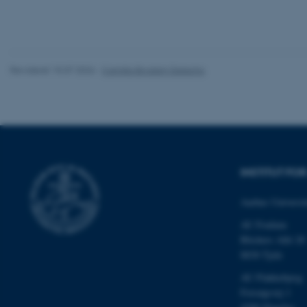
ASP.NET_SessionId
Revideret 15.07.2026
-
Camilla Brodam Galacho
JSESSIONID
ARRAffinity
INSTITUT F
esctx
Aarhus Universit
fpc
AU Foulum
Blichers Allé 20
__cf_bm
8830 Tjele
AU Flakkebjerg
Forsøgsvej 1
__cf_bm