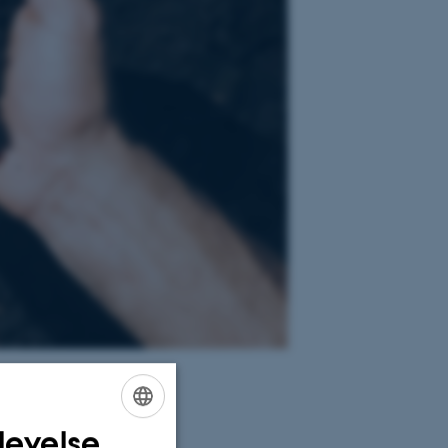
levelse
ENGLISH