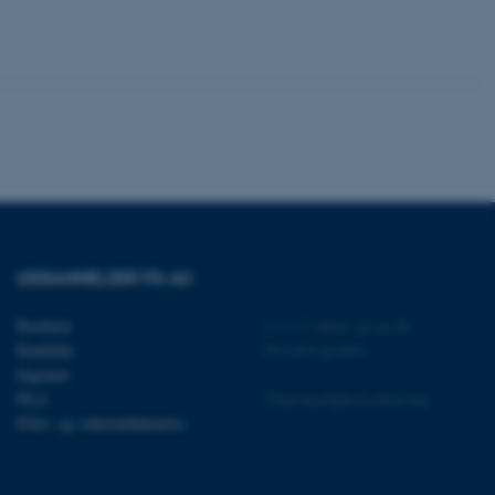
en browsersession. Det
entifikator i stedet for
ose platform session
emmesider, som er skrevet
gi. Den bruges af serveren
onym brugersession.
session cookie, brugt af
Bruges normalt til at
ugersession af serveren.
ebsites run on the Windows
is used for load balancing
 page requests are routed
y browsing session.
UDDANNELSER PÅ AU
crosoft to securely verify
Bachelor
©
—
Cookies på au.dk
crosoft to securely verify
Kandidat
Privatlivspolitik
Ingeniør
istinguish between
Ph.d.
Tilgængelighedserklæring
 beneficial for the
Efter- og videreuddannelse
e valid reports on the use
istinguish between
 beneficial for the