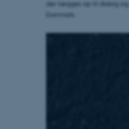
der lægges op til dialog og
Danmark.