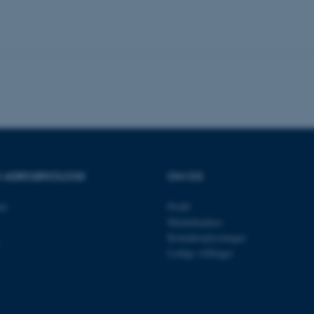
ødelagt i slutningen af 
indeholder en tilfældig id
specifikke brugerdata.
Session
Denne cookie er en purp
Microsoft Corporation
cookie, der bruges af hj
.au.dk
i Microsoft .net- teknolo
til at opretholde en an
Session
Generel formål platform 
Oracle Corporation
websteder skrevet i JSP. 
.au.dk
opretholde en anonym br
Session
This cookie is set by w
Microsoft Corporation
Azure cloud platform. It 
.mitstudie.au.dk
to make sure the visitor
to the same server in an
OR AGROØKOLOGI
OM OS
Session
This cookie is used by Mi
Microsoft Corporation
your login information
.login.microsoftonline.com
et
Profil
4 uger 2
This cookie is used by Mi
Microsoft Corporation
Medarbejdere
dage
your login information
login.microsoftonline.com
Kontaktoplysninger
29
This cookie is used to d
Cloudflare Inc.
Ledige stillinger
minutter
humans and bots. This is
.pure.au.dk
59
website, in order to mak
sekunder
of their website.
29
This cookie is used to d
Cloudflare Inc.
minutter
humans and bots. This is
.linkedin.com