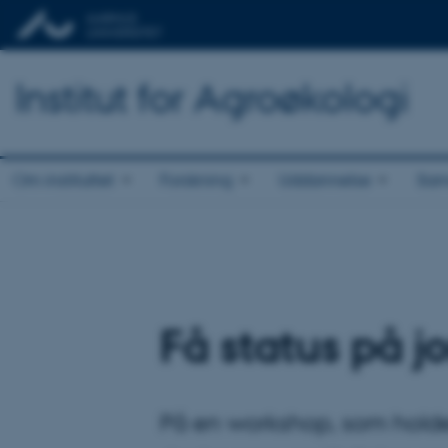
Institut for Agroøkologi
Om instituttet
Forskning
Uddannelse
Sam
Få status på j
På en workshop, som holdes