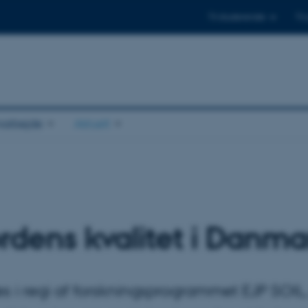
Til studerende
Til
arbejde
Aktuelt
ordens kvalitet i Danma
 i regi af forskningsprogrammet EJP SOIL