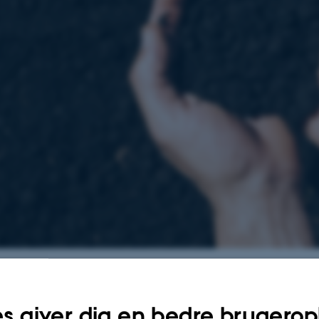
s giver dig en bedre brugerop