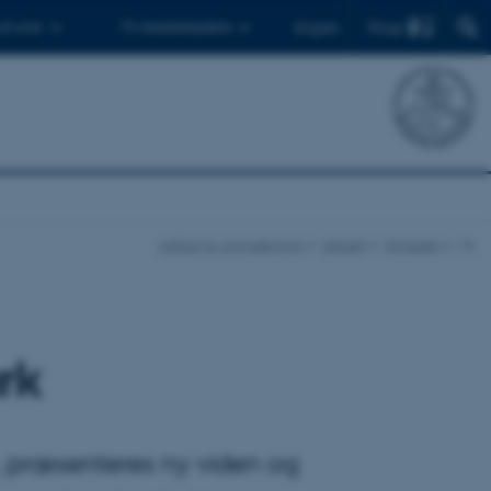
Find
 ph.d.er
Til medarbejdere
English
Institut for Agroøkologi
Aktuelt
Nyheder
vis
rk
, præsenteres ny viden og