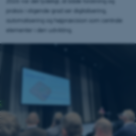
2026 var det tydeligt, at både forskning og
praksis i stigende grad ser digitalisering,
automatisering og højpræcision som centrale
elementer i den udvikling.