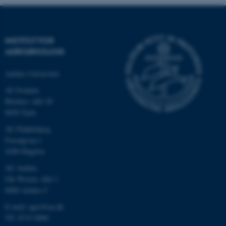
Navn
Udbyder / Domæne
INSTITUT FOR
be_typo_user
TYPO3 Association
AGROØKOLOGI
.au.dk
Aarhus Universitet
AU Foulum
fe_typo_user
Typo3 Association
Blichers Allé 20
.au.dk
8830 Tjele
AU Flakkebjerg
Forsøgsvej 1
4200 Slagelse
AU Aarhus
Ole Worms Allé 3
8000 Aarhus C
E-mail: agro@au.dk
Tlf: 8715 0000