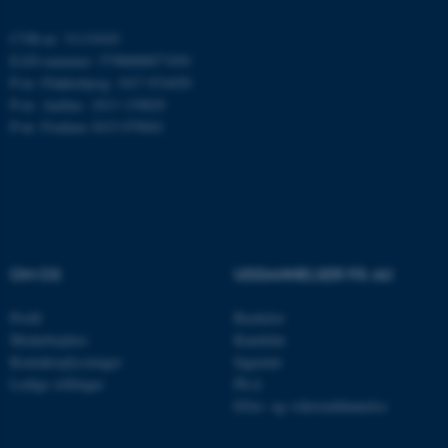
ASP.NET_SessionId
Microsoft Corporation
CVR-nr: 31119103
.au.dk
EAN-nummer: 5798000877450
P-nr: Flakkebjerg: 1017 874450
P-nr: Aarhus: 1013 139829
P-nr: Foulum 1015 079041
JSESSIONID
Oracle Corporation
.au.dk
AWSALBTGCORS
Amazon Web Services, Inc.
airtable.com
OM OS
UDDANNELSER PÅ AU
Profil
Bachelor
Medarbejdere
Kandidat
CFTOKEN
Adobe Inc.
Kontaktoplysninger
Ingeniør
eddiprod.au.dk
Ledige stillinger
Ph.d.
Efter- og videreuddannelse