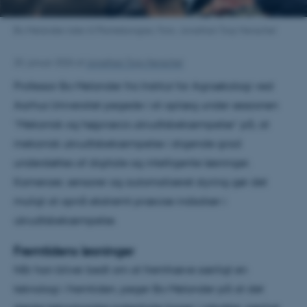
Bo Melander taler til Plantekongres. Foto: Jonathan Torp Henschel
20. januar 2026
af
Jonathan Torp Henschel
Professor Bo Melander fra Institut for Agroøkologi ved
Aarhus Universitet pegede i sit oplæg under sessionen
”Mekanisk og højpræcis ukrudtsbekæmpelse” på, at
mekanisk ukrudtsbekæmpelse i stigende grad
understøttes af digitale og intelligente løsninger.
Kameraer, sensorer og automatiseret styring gør det
muligt at opnå ekstremt præcise indsatser i
ukrudtsbekæmpelse.
Fremtidens løsninger
Når han bliver bedt om at fremhæve særligt en
teknologi i fremtiden, peger Bo Melander på at det