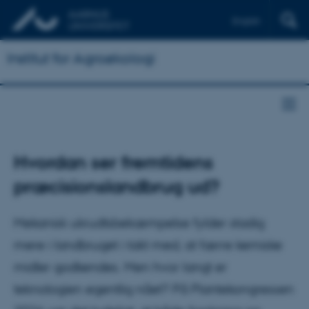
English
Institut for Agroøkologi
Hvordan ser fremtidens
præcisionslandbrug ud?
Mekanisk ukrudtsbekæmpelse fylder stadig
mere i landbruget i takt med, at færre kemiske
midler godkendes. Men hvor langt er
teknologien egentlig nået? På Plantekongressen