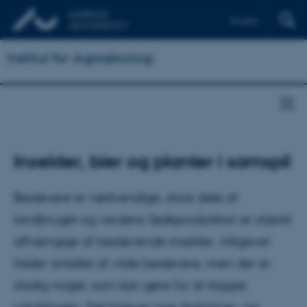
English
Institut for Agroøkologi
Insekter, bier og planter i samspil
Bestøvere er nødvendige, store dele af
landbruget og verdens fødeproduktion er stærkt
afhængige af bestøvende insekter. Alligevel
falder antallet af vilde bestøvere, men der er
stadig noget, som kan gøre for at stoppe