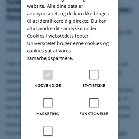
Forskere evaluerer konkurrencen om
website. Alle dine data er
fødeplanter mellem honningbier og øvrige bier i
anonymiseret, og de kan ikke bruges
Danmark
til at identificere dig direkte. Du kan
altid ændre dit samtykke under
Fødeoverlap og rødlistestatus kan være med til at guide
Cookies i webstedets footer.
fremtidige handlingsplaner og forvaltning af bier i
Universitetet bruger egne cookies og
naturområder i Danmark.
cookies sat af vores
samarbejdspartnere.
”Det må understreges, at vores analyse ikke fastslår, om
konkurrence mellem honningbier og øvrige bier kan
registreres i Danmark, eller hvilken tæthed af
NØDVENDIGE
STATISTISKE
honningbistader, der måtte være bæredygtigt i et givent
område i forhold til forekomst af truede arter af bier. Vi
har derimod identificeret et sæt parametre for alle arter
MARKETING
FUNKTIONELLE
af bier, som baseret på en høj grad af fødeoverlap med
honningbier og rødlistestatus kan lede til en bedre
forvaltning i naturområder,” fortæller Claus Rasmussen.