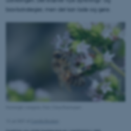
udviklingen. Det kræver nye dyrknings- og
biavlsstrategier, men det kan lade sig gøre.
Honningbi i oregano. Foto: Claus Rasmussen
13. juli 2021
af
Camilla Brodam
Insekter og vilde bestøvere er i nedgang i det