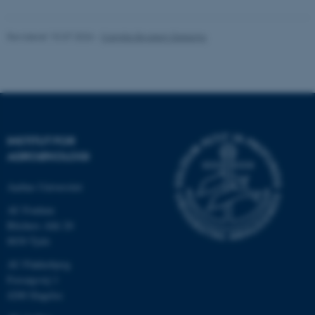
Hjemmesiden kan ikke
fungerer uden disse cookies.
Revideret 15.07.2026
-
Camilla Brodam Galacho
Navn
Udbyder / Domæne
be_typo_user
TYPO3 Association
.au.dk
INSTITUT FOR
AGROØKOLOGI
fe_typo_user
Typo3 Association
Aarhus Universitet
.au.dk
AU Foulum
Blichers Allé 20
8830 Tjele
AU Flakkebjerg
Forsøgsvej 1
4200 Slagelse