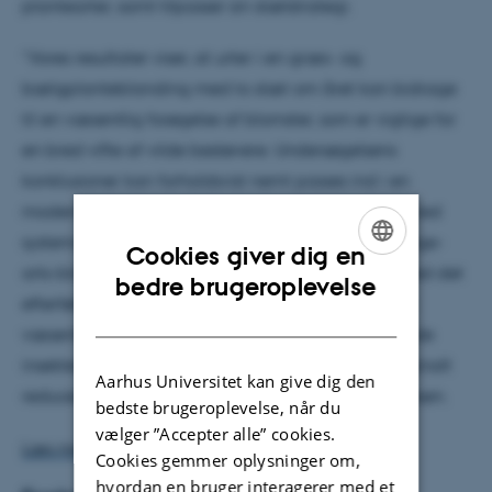
plantearter, samt tilpasser sin slætstrategi.
”Vores resultater viser, at urter i en græs- og
bælgplanteblanding med to slæt om året kan bidrage
til en væsentlig forøgelse af blomster, som er vigtige for
en bred vifte af vilde bestøvere. Undersøgelsens
konklusioner kan forholdsvist nemt passes ind i en
moderne landbrugspraksis med 4-5 slæt om året ved
systematisk at efterlade ikke slåede striber af mange-
Cookies giver dig en
arts-blandinger ved hvert slæt. De kan så høstes ved det
ENGLISH
bedre brugeroplevelse
efterfølgende slæt. Det vil være med til at give en
DANISH
væsentlig forøgelse af fødekilden for de bestøvende
insekter på det dyrkede areal, og det vil kun marginalt
Aarhus Universitet kan give dig den
reducere kvalitet og udbytte,” forklarer Jørgen Eriksen.
bedste brugeroplevelse, når du
vælger ”Accepter alle” cookies.
Læs mere her.
Cookies gemmer oplysninger om,
hvordan en bruger interagerer med et