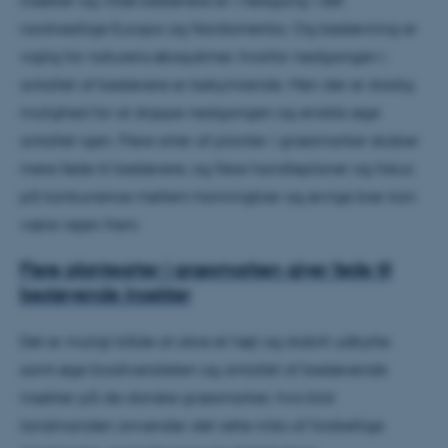
nordvestlige Europa og Nordamerika. Og bestøvning er
vigtig for naturens økosystmer, hvorfor nedgangen i
antallet af bestøvere er bekymrende. Men der er stadig
mulighed for at stoppe nedgangen og endda øge
antallet igen. Flere arter af planter i græsmarker skaber
mere føde til bestøvere, og flere handleplaner og fokus
på konkurrence mellem honningbier og øvrige bier kan
være vejen frem.
Flere plantearter i græsmarken giver føde til
bestøvende insekter
Det er muligt både at sikre et højt og stabilt udbytte
samt øge biodiversiteten og antallet af bestøvende
insekter på de danske græsmarker, hvis blot
landmanden anvender det rette miks af forskellige