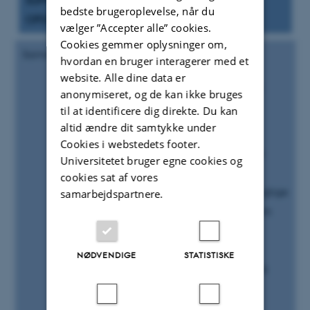
SUPPLERENDE
bedste brugeroplevelse, når du
OPLYSNINGER
vælger ”Accepter alle” cookies.
Cookies gemmer oplysninger om,
Samarbejdspartnere
hvordan en bruger interagerer med et
I artiklen nævnes to
website. Alle dine data er
igangværende projekter:
anonymiseret, og de kan ikke bruges
til at identificere dig direkte. Du kan
altid ændre dit samtykke under
Cookies i webstedets footer.
Tillægsprojekt til arbejde
Universitetet bruger egne cookies og
vedr. baggrund for
cookies sat af vores
klimavenlige og bæredygtige
samarbejdspartnere.
kostråd 2020 og 2021, som
ledes af DTU
Fødevareinstituttet, hvor
NØDVENDIGE
STATISTISKE
Institut for Agroøkologi på
Aarhus Universitet er
samarbejdspartner.