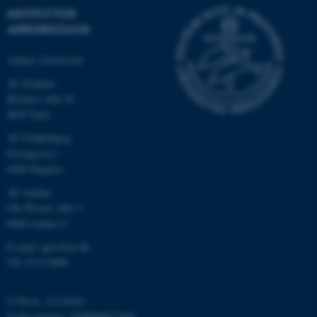
.au.dk
INSTITUT FOR
AGROØKOLOGI
Aarhus Universitet
JSESSIONID
Oracle Corporation
AU Foulum
.au.dk
Blichers Allé 20
8830 Tjele
AU Flakkebjerg
ARRAffinity
Microsoft Corporation
Forsøgsvej 1
.mitstudie.au.dk
4200 Slagelse
AU Aarhus
Ole Worms Allé 3
8000 Aarhus C
esctx
Microsoft Corporation
.login.microsoftonline.com
E-mail: agro@au.dk
Tlf: 8715 0000
fpc
Microsoft Corporation
login.microsoftonline.com
CVR-nr: 31119103
__cf_bm
Cloudflare Inc.
EAN-nummer: 5798000877450
.pure.au.dk