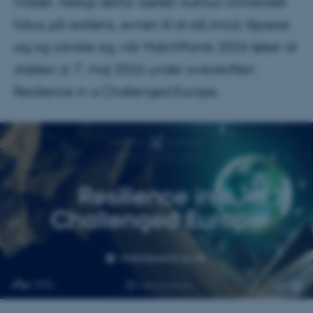
måder. Netop derfor sætter Aarhus Universitet
fokus på resiliens, evnen til at stå imod, tilpasse
sig og udvikle sig, når MatchPoints 2026 løber af
stablen d. 7. maj 2026 under overskriften
Resilience in a Challenged Europe.