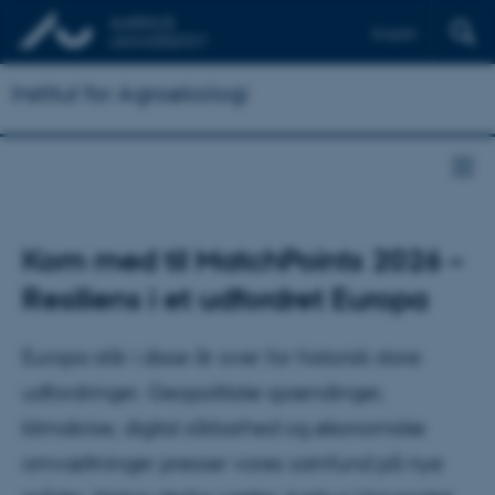
English
Institut for Agroøkologi
Kom med til MatchPoints 2026 –
Resiliens i et udfordret Europa
Europa står i disse år over for historisk store
udfordringer. Geopolitiske spændinger,
klimakrise, digital sårbarhed og økonomiske
omvæltninger presser vores samfund på nye