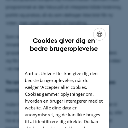
programmet er der fokus på at integrere både forskning,
politik og praksis, så du som deltager ikke blot får ny
viden, men også inspiration til handling.
Som noget særligt år deltagerne mulighed for at
Cookies giver dig en
tilmelde sig ”Meet the Expert”-frokoster, hvor små
ENGLISH
bedre brugeroplevelse
grupper spiser sammen med udvalgte oplægsholdere
DANISH
og får mulighed for at stille spørgsmål og udveksle idéer
i et mere uformelt rum.
Aarhus Universitet kan give dig den
bedste brugeroplevelse, når du
Tre opvarmningsarrangementer med fokus på Europas
vælger ”Accepter alle” cookies.
fremtid
Cookies gemmer oplysninger om,
hvordan en bruger interagerer med et
Inden hovedkonferencen inviterer Aarhus Universitet til
website. Alle dine data er
tre opvarmningsarrangementer i marts, april og maj, alle
anonymiseret, og de kan ikke bruges
tre er på dansk. De giver deltagerne mulighed for at
til at identificere dig direkte. Du kan