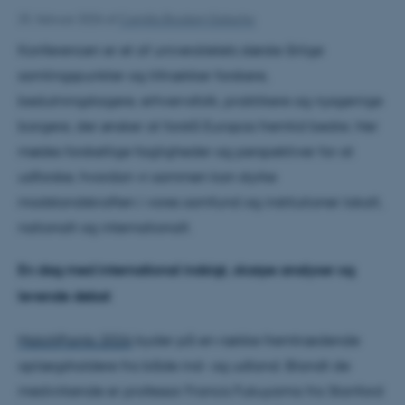
25. februar 2026
af
Camilla Brodam Galacho
Konferencen er et af universitetets største årlige
samlingspunkter og tiltrækker forskere,
beslutningstagere, erhvervsfolk, praktikere og nysgerrige
borgere, der ønsker at forstå Europas fremtid bedre. Her
mødes forskellige fagligheder og perspektiver for at
udforske, hvordan vi sammen kan styrke
modstandskraften i vores samfund og institutioner lokalt,
nationalt og internationalt.
En dag med international indsigt, skarpe analyser og
levende debat
MatchPoints 2026
byder på en række fremtrædende
oplægsholdere fra både ind- og udland. Blandt de
medvirkende er professor Francis Fukuyama fra Stanford