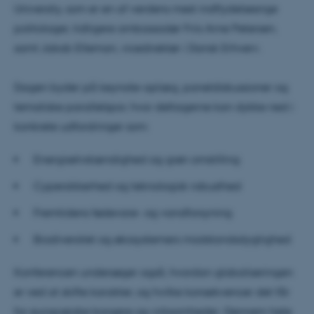
University, som er en af verdens mest indflydelsesrige
politologer, tidligere ambassadør Friis Arne Petersen,
samt Jakob Elleman, vicedirektør i Dansk Erhverv.
Dagen byder på keynote-oplæg, paneldiskussioner og
tematiske parallelspor, hvor deltagerne kan dykke ned i
konkrete udfordringer som:
Energiselvstændighed og grøn omstilling
Cypersikkerhed og teknologisk robusthed
Fremtidens fødevare- og vandforsyning
Biodiversitet og økosystemers modstandsdygtighed
Konferencen undersøger også, hvordan globaliseringen
er ved at skifte karakter, og hvilke konsekvencer det får
for europæiske borgere og virksomheder. Gennem hele