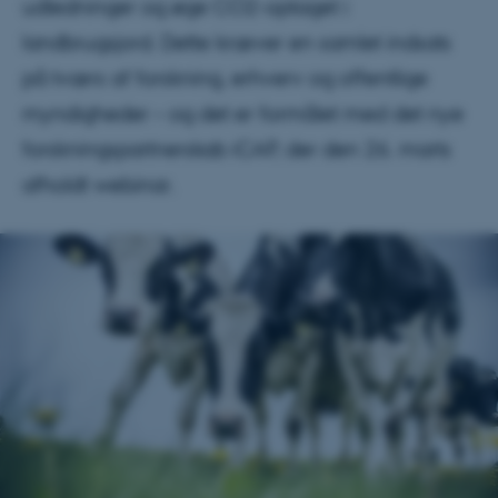
udledninger og øge CO2-optaget i
landbrugsjord. Dette kræver en samlet indsats
på tværs af forskning, erhverv og offentlige
myndigheder – og det er formålet med det nye
forskningspartnerskab iCAP, der den 26. marts
afholdt webinar.