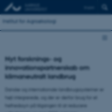
English
Institut for Agroøkologi
Nyt forsknings- og
innovationspartnerskab om
klimaneutralt landbrug
Danske og internationale landbrugssystemer er
højt integrerede, og der er derfor brug for et
helhedssyn på tilgangen til at reducere