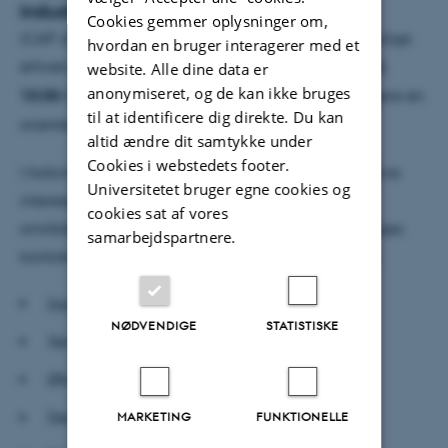
industripartnere
Cookies gemmer oplysninger om,
iCAP afholdt et orienteringsmøde (webinar) for mulige
hvordan en bruger interagerer med et
erhvervs- og industripartnere
d
en 26. marts 2021 kl.
website. Alle dine data er
anonymiseret, og de kan ikke bruges
10:00-11:30.
På mødet gav partnerskabets deltagere en
til at identificere dig direkte. Du kan
orientering om status og planer for iCAP.
altid ændre dit samtykke under
Cookies i webstedets footer.
I forbindelse med tilmelding var det muligt at angive
Universitetet bruger egne cookies og
interesse for deltagelse i iCAP inden for følgende
cookies sat af vores
områder, således at der efterfølgende vil kunne tages
samarbejdspartnere.
kontakt omkring mulig involvering i partnerskabet:
Datahåndtering og emissionsopgørelse
NØDVENDIGE
STATISTISKE
Sensorteknik og måling af emissioner
Økonomi og incitamenter
Demonstration og implementering
MARKETING
FUNKTIONELLE