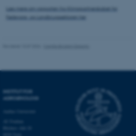
Læs mere om rapporten fra Klimapartnerskabet for
Fødevare- og Landbrugssektoren her
ASP.NET_SessionId
Microsoft Corporation
.au.dk
Revideret 15.07.2026
-
Camilla Brodam Galacho
JSESSIONID
Oracle Corporation
.au.dk
INSTITUT FOR
AGROØKOLOGI
ARRAffinity
Microsoft Corporation
.mitstudie.au.dk
Aarhus Universitet
AU Foulum
Blichers Allé 20
8830 Tjele