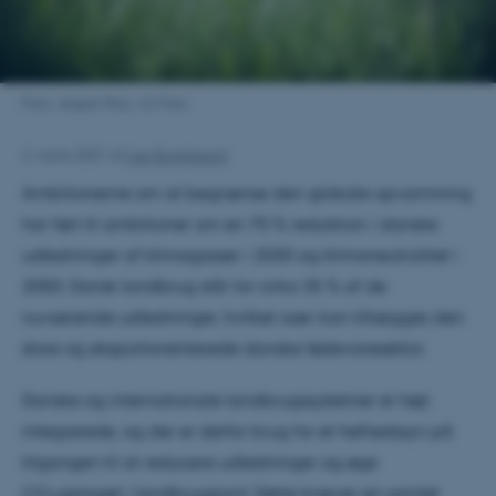
Foto: Jesper Rais, AU Foto
2. marts 2021
af
Lise Bundgaard
Ambitionerne om at begrænse den globale opvarmning
har ført til ambitioner om en 70 % reduktion i danske
udledninger af klimagasser i 2030 og klimaneutralitet i
2050. Dansk landbrug står for cirka 35 % af de
nuværende udledninger, hvilket især kan tillægges den
store og eksportorienterede danske fødevaresektor.
Danske og internationale landbrugssystemer er højt
integrerede, og der er derfor brug for et helhedssyn på
tilgangen til at reducere udledninger og øge
CO
optaget i landbrugsjord. Dette kræver en samlet