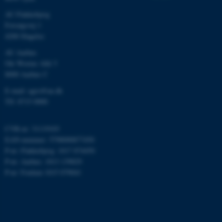
esctx
Microsoft Corporation
.login.microsoftonline.com
AU Flakkebjerg
Forsøgsvej 1
fpc
Microsoft Corporation
4200 Slagelse
login.microsoftonline.com
AU Aarhus
__cf_bm
Cloudflare Inc.
Ole Worms Allé 3
.pure.au.dk
8000 Aarhus C
E-mail: agro@au.dk
Tlf: 8715 0000
__cf_bm
Cloudflare Inc.
.linkedin.com
CVR-nr: 31119103
EAN-nummer: 5798000877450
P-nr: Flakkebjerg: 1017 874450
__cf_bm
Cloudflare Inc.
P-nr: Aarhus: 1013 139829
.twitter.com
P-nr: Foulum 1015 079041
ARRAffinitySameSite
Microsoft Corporation
.ofn.au.dk