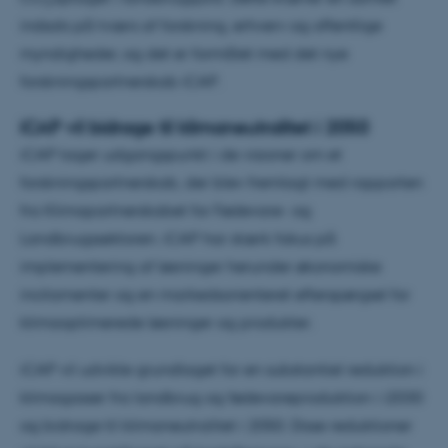
2
indsats på tværs af forskning, erhverv og offentlige
myndigheder, og det er formålet med det nye
forskningspartnerskab iCAP.
iCAP vil bidrage til klimaneutralitet i 2050
iCAP tager udgangspunkt i de visioner om et
forskningspartnerskab, der blev fremlagt med rapporten
fra Klimapartnerskabet for Fødevare- og
Landbrugssektoren. iCAP har stærk fokus på
implementering af løsninger herunder økonomiske
incitamenter og en markedsorienteret efterspørgsel for
klimaoptimerede løsninger og produkter.
iCAP vil udvikle grundlaget for en substantiel reduktion i
klimagasser fra landbrug og fødevareproduktion i i2030
og bidrage til klimaneutralitet i 2050. Disse reduktioner