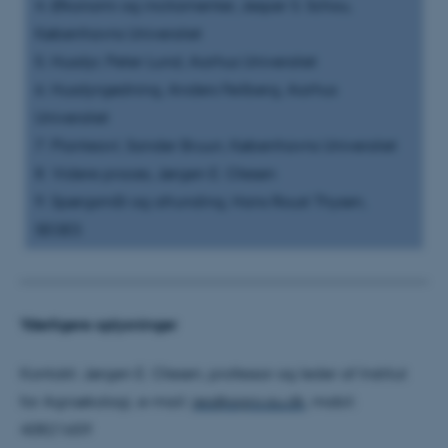
4. Økonomi og incitamenter, Jesper S. Schou,
grundlæggende funktioner
Københavns Universitet
som navigation mm.
5. Husdyr, Peter Lund, Aarhus Universitet
Hjemmesiden kan ikke
fungerer uden disse cookies.
6. Husdyrgødning, Anders Feilberg, Aarhus
Universitet
7. Planteavl, Sander Bruun, Københavns Universitet
8. Videre proces, Jørgen E. Olesen
Navn
Udbyder / Domæne
9. Spørgsmål og afrunding, Hans Roust Thysen,
be_typo_user
TYPO3 Association
.au.dk
SEGES
fe_typo_user
Typo3 Association
.au.dk
Yderligere oplysninger
Kontakt: Jørgen E. Olesen, professor og leder af Institut
for Agroøkologi, e-mail:
jeo@agro.au.dk
, mobil:
40821659