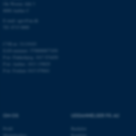
Ole Worms Allé 3
8000 Aarhus C
E-mail: agro@au.dk
ASP.NET_SessionId
Microsoft Corporation
Tlf: 8715 0000
.au.dk
CVR-nr: 31119103
EAN-nummer: 5798000877450
P-nr: Flakkebjerg: 1017 874450
JSESSIONID
Oracle Corporation
.au.dk
P-nr: Aarhus: 1013 139829
P-nr: Foulum 1015 079041
ARRAffinity
Microsoft Corporation
.mitstudie.au.dk
OM OS
UDDANNELSER PÅ AU
esctx
Microsoft Corporation
.login.microsoftonline.com
Profil
Bachelor
Medarbejdere
Kandidat