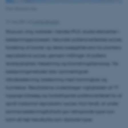
Foto: Shuxuan Jing
19. maj 2021
af
Camilla Brodam
Shuxuan Jing, koblede i hendes Ph.D.-studie elementer i
bestøvningsprocessen, herunder pollenoverførelse succes,
fordeling af biarter og deres besøgsfrekvens for plantens
reproduktive succes, gennem målinger af pollens
levedygtighed, frøsætning og blomstringsfænologi. Tre
bestøvningsmetoder blev sammenlignet:
håndbestøvning, bestøvning med honningbier og
humlebier. Resultaterne understreger vigtigheden af ??
hyppige bibesøg og forskelligartet pollenoverførsel for at
opnå maksimal reproduktiv succes. Hun fandt, at under
samme bestøvningsforhold gav tetraploide typer kun
kalvt så højt frøudbytte som diploide typer.