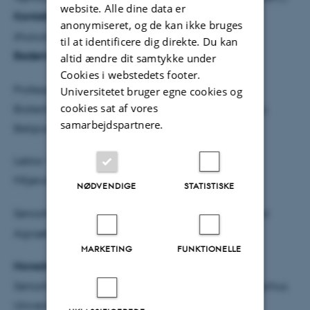
website. Alle dine data er
Kontaktinfo:
Shuxuan Jing, e-mail:
anonymiseret, og de kan ikke bruges
shuxuan.jing@agro.au.dk, tlf.: +45 91881488
til at identificere dig direkte. Du kan
Bedømmelsesudvalg:
altid ændre dit samtykke under
Cookies i webstedets footer.
Professor Isabel Roldán-Ruiz, Department of Plant
Universitetet bruger egne cookies og
cookies sat af vores
Biotechnology and Bioinformatics, Ghent University,
samarbejdspartnere.
Belgium
Lektor Vibeke Langer, Institut for Plante- og
Miljøvidenskab, Københavns Universitet, Danmark
NØDVENDIGE
STATISTISKE
Seniorforsker Henrik Skovgård,
(formand), Institut for
Agroøkologi, Aarhus Universitet, Danmark
MARKETING
FUNKTIONELLE
Hovedvejleder:
Seniorforsker Birte Boelt, Institut for Agroøkologi, Aarhus
Universitet, Danmark