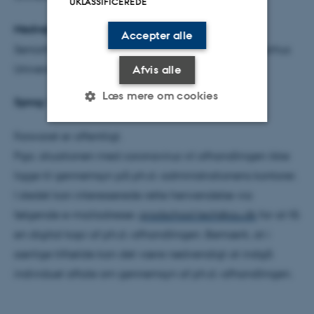
UKLASSIFICEREDE
Medvejleder:
Accepter alle
Seniorforsker Per Kryger, Institut for Agroøkologi, Aarhus
Universitet, Danmark
Afvis alle
Læs mere om cookies
Sprog:
Ph.d.-afhandlingen forsvares på engelsk
Forsvaret er offentligt.
Nødvendige
Statistiske
Marketing
Pga. situationen med coronavirus vil afhandlingen ikke
Funktionelle
Uklassificerede
ligge til gennemsyn på ph.d.-administrationens kontorer.
I stedet kan interesserede rette henvendelse via
følgende e-mailadresse:
gradschool.tech@au.dk
for at få
Nødvendige cookies hjælper
en digital kopi af ph.d.-afhandlingen. Bemærk, at i
med at gøre hjemmesiden
særlige tilfælde kan det være nødvendigt at indgå
brugbar ved at aktivere nogle
individuel aftale om gennemsyn af ph.d.-afhandlingen.
grundlæggende funktioner
som navigation mm.