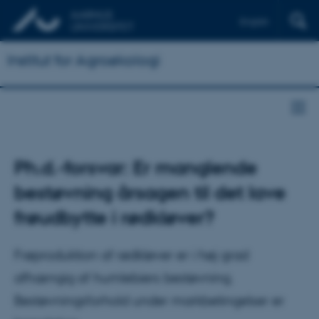
English
Institut for Agroøkologi
Ph.d.-forsvar: Er manglende
bestøvning årsagen til det lave
frøudbytte i rødkløver?
Frøproduktion af rødkløver er i høj grad
afhængig af humlebiers bestøvning.
Bestøvningsforhold under markbetingelser er